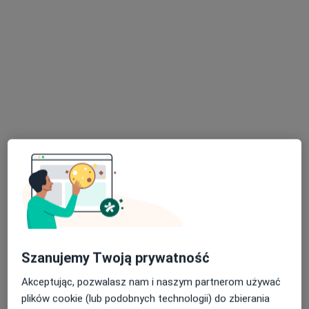
dr n. med. Robert Włodarczyk
Pulmonolog, Internista
138 opinii
Adres
Online
Foksal 3/5, Warszawa
•
Mapa
Centrum Medyczne Damiana Foksal 3/5
Szanujemy Twoją prywatność
Akceptuje Medicover
Akceptując, pozwalasz nam i naszym partnerom używać
Konsultacja pulmonologiczna
od 330 zł
plików cookie (lub podobnych technologii) do zbierania
Specjalista nie oferuje umawiania online pod tym adresem.