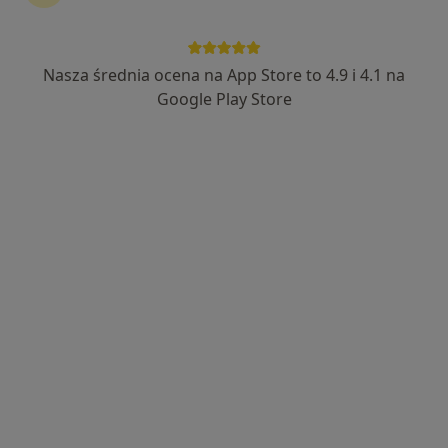
29 opinii
Adres
Online
Nasza średnia ocena na App Store to 4.9 i 4.1 na
Google Play Store
Puławska 278, Warszawa
•
Mapa
Centrum Medicover - Warszawa
Akceptuje Medicover
Specjalista nie oferuje umawiania online pod tym adresem.
Poproś o wizytę
Dostępni specjaliści
Specjaliści znajdują się poza Piaseczno,
mazowieckie, w obszarach bliskich Twojemu
wyszukiwaniu.