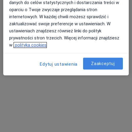
danych do celów statystycznych i dostarczania treści w
oparciu o Twoje zwyczaje przeglądania stron
Poproś o wizytę
internetowych. W każdej chwili możesz sprawdzić i
zaktualizować swoje preferencje w ustawieniach. W
ustawieniach znajdziesz również linki do polityk
prywatności stron trzecich. Więcej informacji znajdziesz
w
polityka cookies
Zaakceptuj
Edytuj ustawienia
Centrum Medyczne Damiana Al.
Zjednoczenia 36
·
Więcej
Pulmonologia, Alergologia, Chirurgia
640 opinii
Adres 1
Adres 2
Al. Zjednoczenia 36, Warszawa
•
Mapa