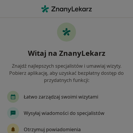
Me
Pulmonolog • Piaseczno, mazowieckie
Filtry
Ubezpieczenie:
Medicover
20 polecanych pulmonologów w Piasecznie z
Witaj na ZnanyLekarz
Medicover
Jak działają wyniki wyszukiwania
Znajdź najlepszych specjalistów i umawiaj wizyty.
Pobierz aplikację, aby uzyskać bezpłatny dostęp do
przydatnych funkcji:
Łatwo zarządzaj swoimi wizytami
Wysyłaj wiadomości do specjalistów
lek. Sławomir Wędzicha
Otrzymuj powiadomienia
·
Więcej
Pulmonolog, Alergolog, Internista