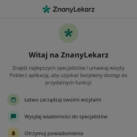
Me
Alergia • Piaseczno, mazowieckie
Filtry
• 1
Ubezpieczenie
Map
Alergia specjaliści w Piasecznie
Witaj na ZnanyLekarz
Jak działają wyniki wyszukiwania
Znajdź najlepszych specjalistów i umawiaj wizyty.
Pobierz aplikację, aby uzyskać bezpłatny dostęp do
Jakiego specjalisty szukasz?
przydatnych funkcji:
Internista
Pediatra
Alergolog
Gineko
Łatwo zarządzaj swoimi wizytami
Wysyłaj wiadomości do specjalistów
Otrzymuj powiadomienia