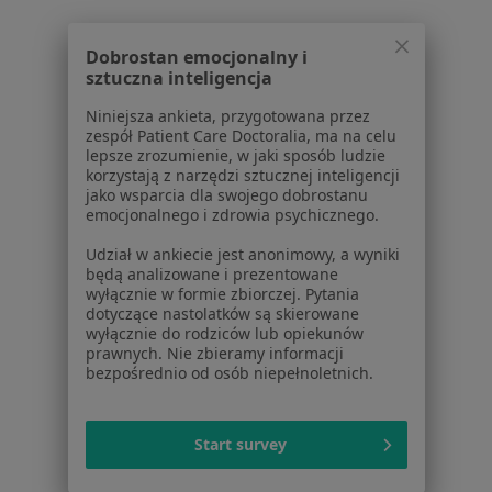
Alergia w Warszawie
Alergia w Grodzisku Mazowieckim
Dobrostan emocjonalny i
sztuczna inteligencja
Alergia w Legionowie
Niniejsza ankieta, przygotowana przez
Alergia w Wołominie
zespół Patient Care Doctoralia, ma na celu
lepsze zrozumienie, w jaki sposób ludzie
Alergia w Mińsku Mazowieckim
korzystają z narzędzi sztucznej inteligencji
jako wsparcia dla swojego dobrostanu
Więcej (14)
emocjonalnego i zdrowia psychicznego.
Więcej w kategorii: W pobliżu Piaseczna
Udział w ankiecie jest anonimowy, a wyniki
będą analizowane i prezentowane
Schorzenia w Piasecznie
wyłącznie w formie zbiorczej. Pytania
Choroby układu oddechowego w Piasecznie
dotyczące nastolatków są skierowane
wyłącznie do rodziców lub opiekunów
Nadciśnienie tętnicze w Piasecznie
prawnych. Nie zbieramy informacji
bezpośrednio od osób niepełnoletnich.
Choroby układu moczowego w Piasecznie
Zaburzenia rytmu serca w Piasecznie
Start survey
Cukrzyca w Piasecznie