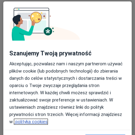
Poproś o wizytę
Szanujemy Twoją prywatność
Akceptując, pozwalasz nam i naszym partnerom używać
plików cookie (lub podobnych technologii) do zbierania
lek. Dorota Danowska
danych do celów statystycznych i dostarczania treści w
·
Więcej
Internista
oparciu o Twoje zwyczaje przeglądania stron
17 opinii
internetowych. W każdej chwili możesz sprawdzić i
zaktualizować swoje preferencje w ustawieniach. W
ul. Nowa 4A, Stara Iwiczna
•
Mapa
ustawieniach znajdziesz również linki do polityk
Centrum Medyczne LUX MED Stara Iwiczna - Nowa 4A
prywatności stron trzecich. Więcej informacji znajdziesz
Konsultacja internistyczna
od 279 zł
w
polityka cookies
Specjalista nie oferuje umawiania online pod tym adresem.