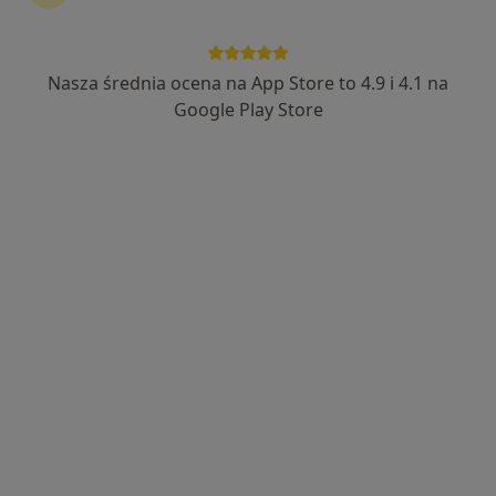
Nasza średnia ocena na App Store to 4.9 i 4.1 na
Ewelina Becmer
Google Play Store
·
Więcej
Dietetyk
60 opinii
Adres
Online
Puławska 27/3, Piaseczno
•
Mapa
Przestrzeń Introspekcji - Centrum Terapii i Rozwoju
Konsultacja dietetyczna
od 180 zł
Specjalista nie oferuje umawiania online pod tym adresem.
Poproś o wizytę