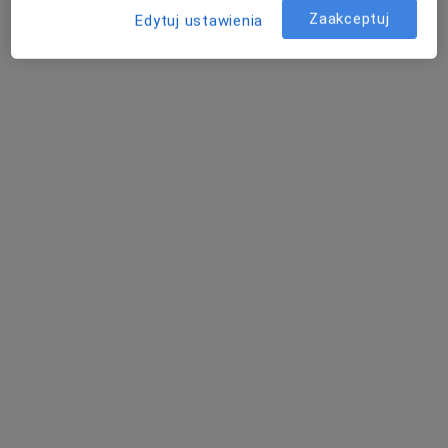
Poproś o wizytę
Zaakceptuj
Edytuj ustawienia
Bezpieczne płatności
LabMed
·
Więcej
Diagnostyka, Medycyna, Medycyna ratunkowa
1 opinia
Ogrodowa 16D, Józefosław
•
Mapa
Konsultacja pediatryczna
280 zł