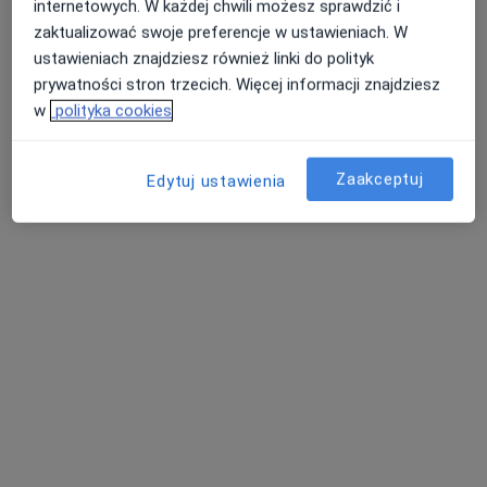
Centrum Medyczne Damiana Wałbrzyska
internetowych. W każdej chwili możesz sprawdzić i
46
zaktualizować swoje preferencje w ustawieniach. W
·
Więcej
Chirurgia naczyniowa, Alergologia, Andrologia
ustawieniach znajdziesz również linki do polityk
1485 opinii
prywatności stron trzecich. Więcej informacji znajdziesz
w
polityka cookies
Wałbrzyska 46, Warszawa
•
Mapa
Konsultacja chirurgiczna
330 zł
Zaakceptuj
Edytuj ustawienia
lek. Janusz
Świątkiewicz
chirurg
Brak dostępnych specjalistów z wolnymi terminami w tym centrum medycznym.
Pokaż profil