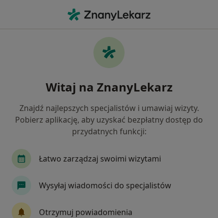
Me
Chirurg Naczyniowy • Piaseczno, mazowieckie
Filtry
Ubezpieczenie:
Medicover
20 polecanych chirurgów naczyniowych w
Witaj na ZnanyLekarz
Piasecznie z Medicover
Jak działają wyniki wyszukiwania
Znajdź najlepszych specjalistów i umawiaj wizyty.
Pobierz aplikację, aby uzyskać bezpłatny dostęp do
przydatnych funkcji:
Łatwo zarządzaj swoimi wizytami
Wysyłaj wiadomości do specjalistów
lek. Janusz Świątkiewicz
Otrzymuj powiadomienia
·
Więcej
Chirurg naczyniowy, Chirurg