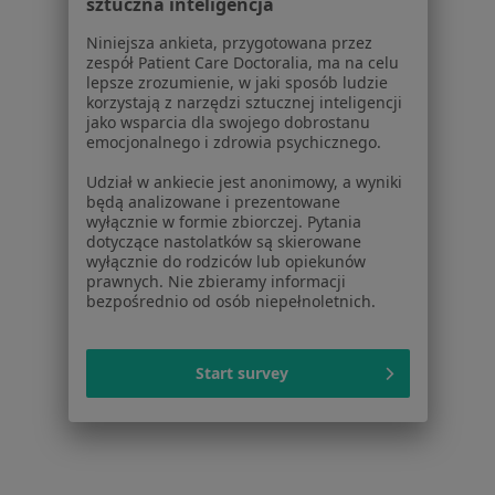
sztuczna inteligencja
Blog dla pacjentów
Niniejsza ankieta, przygotowana przez
Dla profesjonalistów
zespół Patient Care Doctoralia, ma na celu
lepsze zrozumienie, w jaki sposób ludzie
Cennik
korzystają z narzędzi sztucznej inteligencji
Dla lekarzy
jako wsparcia dla swojego dobrostanu
Dla placówek medycznych
emocjonalnego i zdrowia psychicznego.
Noa Notes
nowość
Udział w ankiecie jest anonimowy, a wyniki
Baza wiedzy
będą analizowane i prezentowane
Centrum Pomocy dla Specjalisty
wyłącznie w formie zbiorczej. Pytania
dotyczące nastolatków są skierowane
Kontakt
wyłącznie do rodziców lub opiekunów
ZnanyLekarz - Strona główna
prawnych. Nie zbieramy informacji
bezpośrednio od osób niepełnoletnich.
ZnanyLekarz Sp. z o.o.
ul. Kolejowa 5/7
01-217 Warszawa, Polska
Start survey
NIP: ⁠7010224868
KRS: ⁠0000347997
REGON: ⁠142276657