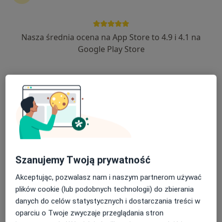
32 opinie
Wałbrzyska 46, Warszawa
•
Mapa
Nasza średnia ocena na App Store to 4.9 i 4.1 na
Centrum Medyczne Damiana Wałbrzyska 46
Google Play Store
Akceptuje Medicover
Konsultacja chirurgiczna
330 zł
Specjalista nie oferuje umawiania online pod tym adresem.
Poproś o wizytę
Szanujemy Twoją prywatność
Akceptując, pozwalasz nam i naszym partnerom używać
plików cookie (lub podobnych technologii) do zbierania
danych do celów statystycznych i dostarczania treści w
oparciu o Twoje zwyczaje przeglądania stron