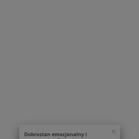
dane pozyskaliśmy samodzielnie
Polityka cookies
Jak działają wyniki wyszukiwania
Dostępność
O nas
Praca
Rekrutujemy!
Partnerzy
Centrum prasowe
Kontakt
Dla pacjentów
Lekarze
Placówki medyczne
Pytania i odpowiedzi
Usługi i zabiegi
Choroby
Pomoc
Aplikacje mobilne
Dobrostan emocjonalny i