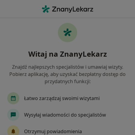
Me
Psychoterapeuta • Rybaki, Toruń, kujawsko-pomorskie
Filtry
Ubezpieczenie
Mapa
Psychoterapeuci Toruń Rybaki
Witaj na ZnanyLekarz
Jak działają wyniki wyszukiwania
Znajdź najlepszych specjalistów i umawiaj wizyty.
Pobierz aplikację, aby uzyskać bezpłatny dostęp do
Wybierz swoje ubezpieczenie
przydatnych funkcji:
Łatwo zarządzaj swoimi wizytami
Wysyłaj wiadomości do specjalistów
Otrzymuj powiadomienia