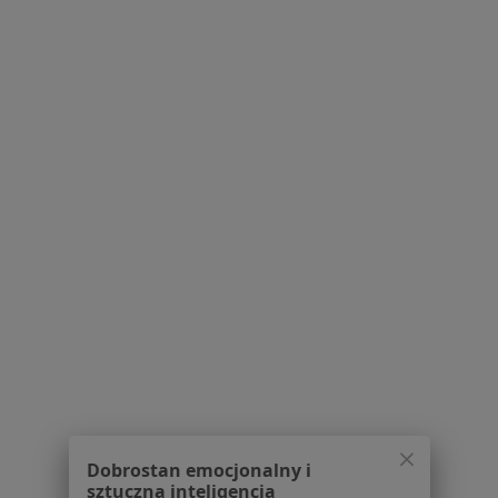
mgr Ada Żylińska
·
Więcej
Psychoterapeuta, Psycholog
41 opinii
Adres
Online
Grudziądzka 115/123, Toruń
•
Mapa
Gabinet Psychologiczny Ada Żylińska
Psychoterapia indywidualna
180 zł
Specjalista nie oferuje umawiania online pod tym adresem.
Dobrostan emocjonalny i
sztuczna inteligencja