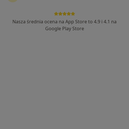
mgr Magdalena Ciak
·
Więcej
Psychoterapeuta, Psycholog
Nasza średnia ocena na App Store to 4.9 i 4.1 na
9 opinii
Google Play Store
Adres
Online
Legionów 3/17, Toruń
•
Mapa
Przestrzeń Psychoterapii SENS
Konsultacja psychoterapeutyczna
230 zł
Specjalista nie oferuje umawiania online pod tym adresem.
Poproś o wizytę