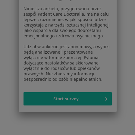
Poproś o wizytę
Niniejsza ankieta, przygotowana przez
zespół Patient Care Doctoralia, ma na celu
lepsze zrozumienie, w jaki sposób ludzie
1
2
3
4
5
korzystają z narzędzi sztucznej inteligencji
jako wsparcia dla swojego dobrostanu
emocjonalnego i zdrowia psychicznego.
Powiązane wyszukiwania
Udział w ankiecie jest anonimowy, a wyniki
Inne dzielnice w Toruniu
będą analizowane i prezentowane
wyłącznie w formie zbiorczej. Pytania
Psychoterapeuci Mokre
dotyczące nastolatków są skierowane
wyłącznie do rodziców lub opiekunów
Psychoterapeuci Bydgoskie Przedmieście
prawnych. Nie zbieramy informacji
bezpośrednio od osób niepełnoletnich.
Psychoterapeuci Chełmińskie Przedmieście
Psychoterapeuci Stare Miasto
Start survey
Psychoterapeuci Jakubskie Przedmieście
Więcej (7)
Więcej w kategorii: Inne dzielnice w Toruniu