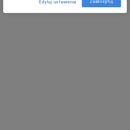
Zaakceptuj
Edytuj ustawienia
Poproś o wizytę
Bezpieczne płatności
mgr Izabela Złamańczuk-Działdowska
·
Więcej
Psychoterapeuta
1 opinia
Adres
Online
Marii Skłodowskiej-Curie 53, Toruń
•
Mapa