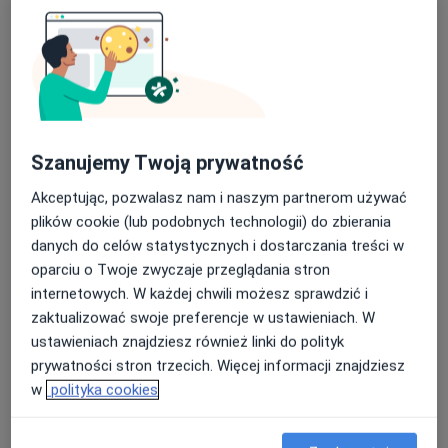
Szanujemy Twoją prywatność
Bezpieczne płatności
mgr Dariusz Ozimkiewicz
Akceptując, pozwalasz nam i naszym partnerom używać
·
Więcej
Psychoterapeuta certyfikowany, Psycholog
plików cookie (lub podobnych technologii) do zbierania
7 opinii
danych do celów statystycznych i dostarczania treści w
oparciu o Twoje zwyczaje przeglądania stron
Adres 1
Adres 2
internetowych. W każdej chwili możesz sprawdzić i
zaktualizować swoje preferencje w ustawieniach. W
Bydgoska 56/32, Toruń
•
Mapa
ustawieniach znajdziesz również linki do polityk
Pracownia Psychologiczna BLIŻEJ filia Toruń
prywatności stron trzecich. Więcej informacji znajdziesz
w
polityka cookies
Psychoterapia indywidualna
200 zł
Specjalista nie oferuje umawiania online pod tym adresem.