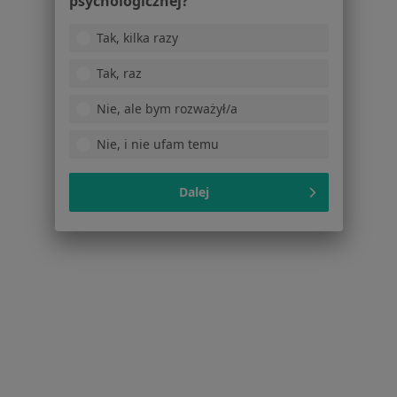
psychologicznej?
Janusza Kusocińskiego 2/6, Niemcz
•
Mapa
Tak, kilka razy
Psychoterapia indywidualna
250 zł
Tak, raz
Pokaż więcej usług
Nie, ale bym rozważył/a
Nie, i nie ufam temu
mgr Grzegorz
Wałęsa
psycholog
Dalej
Brak dostępnych specjalistów z wolnymi terminami w tym centrum medycznym.
Pokaż profil