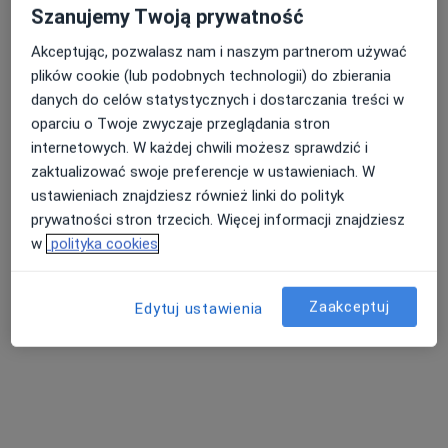
Szanujemy Twoją prywatność
Konsultacja psychoterapeutyczna (pierwsza wizyta)
230 zł
Specjalista nie oferuje umawiania online pod tym adresem.
Akceptując, pozwalasz nam i naszym partnerom używać
plików cookie (lub podobnych technologii) do zbierania
Poproś o wizytę
danych do celów statystycznych i dostarczania treści w
oparciu o Twoje zwyczaje przeglądania stron
internetowych. W każdej chwili możesz sprawdzić i
zaktualizować swoje preferencje w ustawieniach. W
ustawieniach znajdziesz również linki do polityk
prywatności stron trzecich. Więcej informacji znajdziesz
w
polityka cookies
Zaakceptuj
Edytuj ustawienia
Bezpieczne płatności
mgr Marta Zawacka
·
Więcej
Psychoterapeuta, Psycholog
56 opinii
Adres
Online