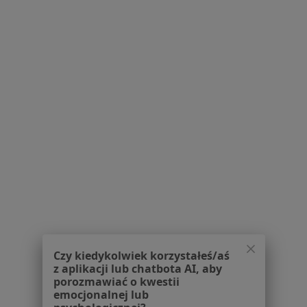
Poproś o wizytę
Inni specjaliści w Twojej okolicy
Obecnie nie ma wolnych miejsc. Sprawdź później
nowe oferty.
Czy kiedykolwiek korzystałeś/aś
Medalia
z aplikacji lub chatbota AI, aby
porozmawiać o kwestii
·
Więcej
Psychoterapia, Chirurgia, Fizjoterapia
emocjonalnej lub
2 opinie