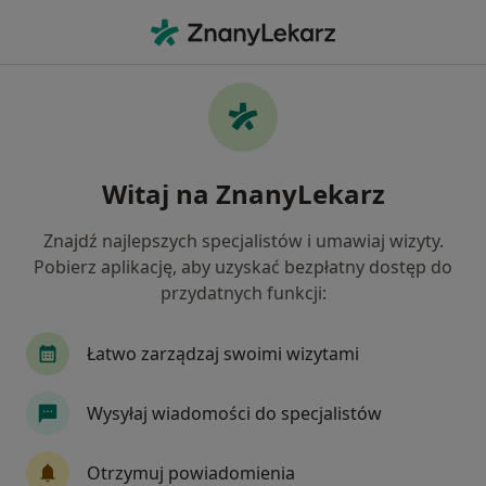
Me
Psychoterapeuta • Osielsko, kujawsko-pomorskie
Filtry
Mapa
Polecani psychoterapeuci w Osielsku
Witaj na ZnanyLekarz
Jak działają wyniki wyszukiwania
Znajdź najlepszych specjalistów i umawiaj wizyty.
Pobierz aplikację, aby uzyskać bezpłatny dostęp do
przydatnych funkcji:
Łatwo zarządzaj swoimi wizytami
Wysyłaj wiadomości do specjalistów
Bezpieczne płatności
mgr Małgorzata Urban
Otrzymuj powiadomienia