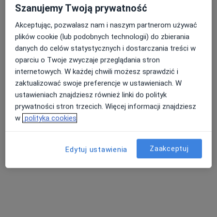
Szanujemy Twoją prywatność
Akceptując, pozwalasz nam i naszym partnerom używać
Bezpieczne płatności
plików cookie (lub podobnych technologii) do zbierania
dr n. społ. Anna Bojar-Gałecka
danych do celów statystycznych i dostarczania treści w
·
Więcej
Psychoterapeuta, Psycholog, Seksuolog
oparciu o Twoje zwyczaje przeglądania stron
35 opinii
internetowych. W każdej chwili możesz sprawdzić i
Popularny specjalista: pacjenci chętnie płacą
zaktualizować swoje preferencje w ustawieniach. W
online
ustawieniach znajdziesz również linki do polityk
prywatności stron trzecich. Więcej informacji znajdziesz
Adres
Online
w
polityka cookies
Pomorska 83/46, Bydgoszcz
•
Mapa
Zaakceptuj
Edytuj ustawienia
Prywatny gabinet
Psychoterapia
200 zł
Specjalista nie oferuje umawiania online pod tym adresem.
Poproś o wizytę