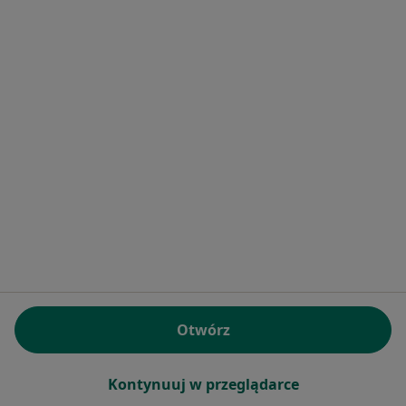
Serwis
Regulamin
Polityka prywatności pacjentów
Polityka prywatności profesjonalistów
Polityka prywatności dla profesjonalistów, których
dane pozyskaliśmy samodzielnie
Polityka cookies
Jak działają wyniki wyszukiwania
Dostępność
O nas
Praca
Rekrutujemy!
Partnerzy
Centrum prasowe
Kontakt
Otwórz
Dla pacjentów
Lekarze
Kontynuuj w przeglądarce
Placówki medyczne