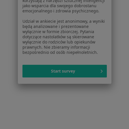
mgr Iwona Mazelewska
korzystają z narzędzi sztucznej inteligencji
jako wsparcia dla swojego dobrostanu
·
Więcej
Psychoterapeuta
emocjonalnego i zdrowia psychicznego.
ul. Klasztorna 16, Świecie
•
Mapa
Udział w ankiecie jest anonimowy, a wyniki
KSZTALT Pracownia Psychoterapii i Rozwoju Iwona Mazelewska
będą analizowane i prezentowane
wyłącznie w formie zbiorczej. Pytania
Konsultacja psychoterapeutyczna
150 zł
dotyczące nastolatków są skierowane
wyłącznie do rodziców lub opiekunów
Specjalista nie oferuje umawiania online pod tym adresem.
prawnych. Nie zbieramy informacji
bezpośrednio od osób niepełnoletnich.
Poproś o wizytę
Start survey
Medimind
Psychoterapia, Psychologia, Psychologia dziecięca