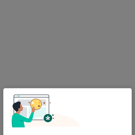
mgr Magdalena Tandek
·
Więcej
Psychoterapeuta, Psycholog
15 opinii
Adres
Online
Pomorska 83/46, Bydgoszcz
•
Mapa
Prywatny gabinet
Psychoterapia
200 zł
Specjalista nie oferuje umawiania online pod tym adresem.
Poproś o wizytę