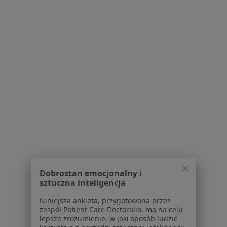
mgr Sylwia Frankowska
·
Więcej
Psychoterapeuta, Psycholog
2 opinie
Topolinek 35b, Świecie
•
Mapa
Gabinet Psychologiczny, Psychoterapia
Psychoterapia indywidualna
150 zł
Specjalista nie oferuje umawiania online pod tym adresem.
Poproś o wizytę
Dobrostan emocjonalny i
sztuczna inteligencja
Niniejsza ankieta, przygotowana przez
zespół Patient Care Doctoralia, ma na celu
lepsze zrozumienie, w jaki sposób ludzie