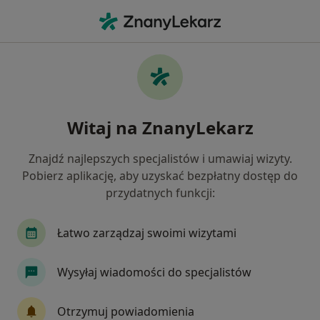
Me
Psychoterapeuta • Świecie, kujawsko-pomorskie
Filtry
Mapa
Polecani psychoterapeuci w Świeciu
Witaj na ZnanyLekarz
Jak działają wyniki wyszukiwania
Znajdź najlepszych specjalistów i umawiaj wizyty.
Pobierz aplikację, aby uzyskać bezpłatny dostęp do
przydatnych funkcji:
Łatwo zarządzaj swoimi wizytami
Wysyłaj wiadomości do specjalistów
Centrum Medyczne Optima Care
·
Więcej
Psychoterapia, Psychologia, Rehabilitacja medyczna
Otrzymuj powiadomienia