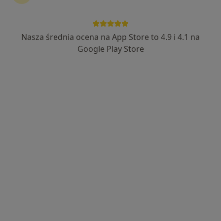
158 opinii
Kardynała Stefana Wyszyńskiego 15, Świecie
•
Mapa
Brak dostępnych specjalistów z wolnymi terminami w tym centrum medycznym.
Nasza średnia ocena na App Store to 4.9 i 4.1 na
Google Play Store
Pokaż profil
ALMEDIC Gabinet dietetyczno-
psychologiczny
·
Więcej
Psychoterapia, Dietetyka, Psychologia
47 opinii