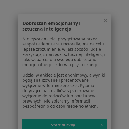
Psychoterapeuci w Lubinie
Psychoterapeuci w Kościanie
Psychoterapeuci w Głogowie
Dobrostan emocjonalny i
sztuczna inteligencja
Psychoterapeuci w Lesznie
Niniejsza ankieta, przygotowana przez
Psychoterapeuci w Nowej Sóli
zespół Patient Care Doctoralia, ma na celu
lepsze zrozumienie, w jaki sposób ludzie
Więcej (9)
korzystają z narzędzi sztucznej inteligencji
Więcej w kategorii: W pobliżu Wschowy
jako wsparcia dla swojego dobrostanu
emocjonalnego i zdrowia psychicznego.
Udział w ankiecie jest anonimowy, a wyniki
Strona Główna
Psychoterapeuta
Wschowa
Zmień miasto
będą analizowane i prezentowane
wyłącznie w formie zbiorczej. Pytania
dotyczące nastolatków są skierowane
wyłącznie do rodziców lub opiekunów
prawnych. Nie zbieramy informacji
bezpośrednio od osób niepełnoletnich.
Serwis
Start survey