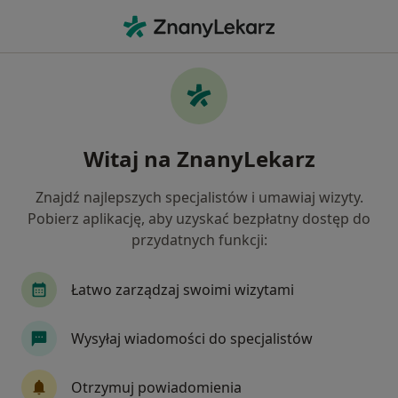
Me
Psychoterapeuta • Wschowa, lubuskie
Filtry
Mapa
Polecani psychoterapeuci w Wschowie
Witaj na ZnanyLekarz
Jak działają wyniki wyszukiwania
Znajdź najlepszych specjalistów i umawiaj wizyty.
Pobierz aplikację, aby uzyskać bezpłatny dostęp do
przydatnych funkcji:
Łatwo zarządzaj swoimi wizytami
Wysyłaj wiadomości do specjalistów
mgr Monika Szajowska-Kędzierska
·
Więcej
Psychoterapeuta, Psycholog
Otrzymuj powiadomienia