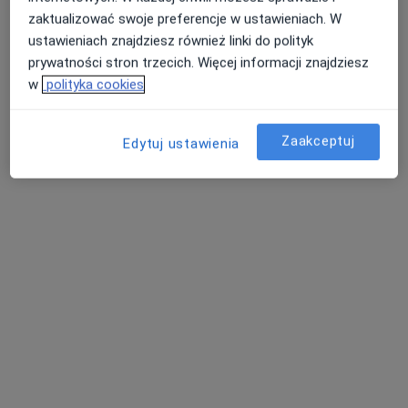
zaktualizować swoje preferencje w ustawieniach. W
ustawieniach znajdziesz również linki do polityk
prywatności stron trzecich. Więcej informacji znajdziesz
w
polityka cookies
Zaakceptuj
Edytuj ustawienia
Bezpieczne płatności
mgr Paulina Jarecka
·
Więcej
Psychoterapeuta certyfikowany, Psycholog
50 opinii
Adres
Online
Gabinet online, Leszno
•
Mapa
GABINET ONLINE- PAULINA JARECKA
Psychoterapia online
300 zł
Specjalista nie oferuje umawiania online pod tym adresem.