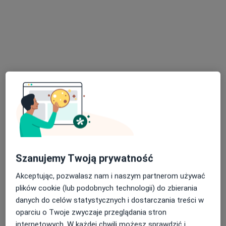
·
Więcej
Psychoterapeuta certyfikowany
10 opinii
Adres
Online
Łąkowa 8, Osłonin
•
Mapa
Natura Barw
Terapia w lesie
450 zł
Specjalista nie oferuje umawiania online pod tym adresem.
Poproś o wizytę
Szanujemy Twoją prywatność
Dostępni specjaliści
Akceptując, pozwalasz nam i naszym partnerom używać
plików cookie (lub podobnych technologii) do zbierania
Specjaliści znajdują się poza Wschowa, lubuskie, w
danych do celów statystycznych i dostarczania treści w
obszarach bliskich Twojemu wyszukiwaniu.
oparciu o Twoje zwyczaje przeglądania stron
internetowych. W każdej chwili możesz sprawdzić i