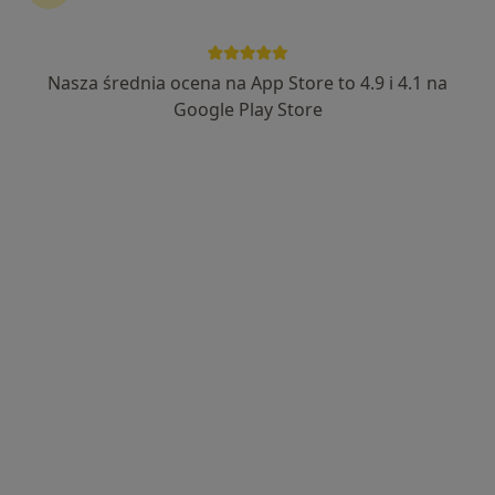
46 opinii
Długa 51, Głogów
•
Mapa
Gabinet Psychologiczny Razem
Nasza średnia ocena na App Store to 4.9 i 4.1 na
Psychoterapia
240 zł
Google Play Store
Specjalista nie oferuje umawiania online pod tym adresem.
Poproś o wizytę
mgr Marta Kościańska
·
Więcej
Psychoterapeuta, Psycholog