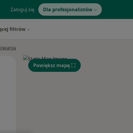
Zaloguj się
Dla profesjonalistów
ęcej filtrów
ukiwania
Wt,
Śr,
Czw,
Powiększ mapę
11 Sie
12 Sie
13 Sie