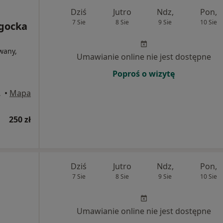
Dziś
Jutro
Ndz,
Pon,
7 Sie
8 Sie
9 Sie
10 Sie
gocka
wany,
Umawianie online nie jest dostępne
Poproś o wizytę
ona Góra
•
Mapa
250 zł
Dziś
Jutro
Ndz,
Pon,
7 Sie
8 Sie
9 Sie
10 Sie
Umawianie online nie jest dostępne