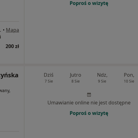
Poproś o wizytę
9, Zielona Góra
•
Mapa
i
200 zł
zyńska
Dziś
Jutro
Ndz,
Pon,
7 Sie
8 Sie
9 Sie
10 Sie
wany,
Umawianie online nie jest dostępne
Poproś o wizytę