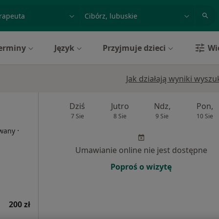
acja, badanie lub nazwisko
miasto lub dzielnica
erminy
Język
Przyjmuje dzieci
Wi
Jak działają wyniki wysz
Dziś
Jutro
Ndz,
Pon,
7 Sie
8 Sie
9 Sie
10 Sie
·
owany
Umawianie online nie jest dostępne
Poproś o wizytę
200 zł