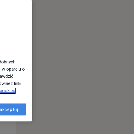
Wt,
Śr,
Czw,
11 Sie
12 Sie
13 Sie
odobnych
i w oparciu o
awdzić i
wnież linki
 cookies
akceptuj
Wt,
Śr,
Czw,
11 Sie
12 Sie
13 Sie