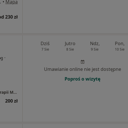
t 107, Zielona Góra
•
Mapa
od 230 zł
Dziś
Jutro
Ndz,
Pon,
7 Sie
8 Sie
9 Sie
10 Sie
·
og
Umawianie online nie jest dostępne
Poproś o wizytę
Gabinet Pomocy Psychologicznej i Psychoterapii Magdalena Lisiecka
200 zł