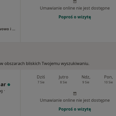
Umawianie online nie jest dostępne
Poproś o wizytę
Wojewódzki Szpital Specjalistyczny dla Nerwowo i Psychicznie Chorych Samodzielny Publiczny Zakład Opieki Zdrowotnej
ie, w obszarach bliskich Twojemu wyszukiwaniu.
Dziś
Jutro
Ndz,
Pon,
7 Sie
8 Sie
9 Sie
10 Sie
ar
·
og
Umawianie online nie jest dostępne
Poproś o wizytę