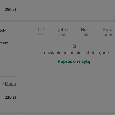
250 zł
ka-
Dziś
Jutro
Ndz,
Pon,
7 Sie
8 Sie
9 Sie
10 Sie
wany,
Umawianie online nie jest dostępne
Poproś o wizytę
ój 210, Zielona Góra
•
Mapa
230 zł