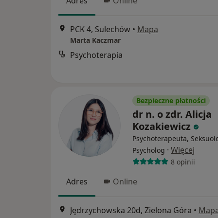
Adres
Online
PCK 4, Sulechów
•
Mapa
Marta Kaczmar
Psychoterapia
Bezpieczne płatności
dr n. o zdr. Alicja
Kozakiewicz
Psychoterapeuta, Seksuol
·
Więcej
Psycholog
8 opinii
Adres
Online
Jędrzychowska 20d, Zielona Góra
•
Map