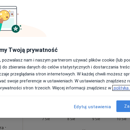
UM
Dziś
Jutro
Ndz,
Pon,
.O.
7 Sie
8 Sie
9 Sie
10 Sie
·
 Interna
Umawianie online nie jest dostępne
my Twoją prywatność
Pokaż profil
, pozwalasz nam i naszym partnerom używać plików cookie (lub p
) do zbierania danych do celów statystycznych i dostarczania treśc
zaje przeglądania stron internetowych. W każdej chwili możesz spr
wać swoje preferencje w ustawieniach. W ustawieniach znajdziesz ró
prywatności stron trzecich. Więcej informacji znajdziesz w
polityka
Za
Edytuj ustawienia
zekaj
Dziś
Jutro
Ndz,
Pon,
7 Sie
8 Sie
9 Sie
10 Sie
·
ra