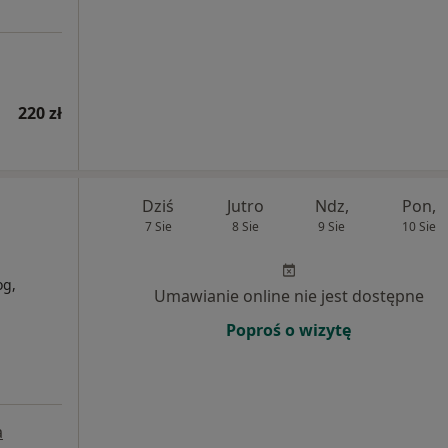
220 zł
Dziś
Jutro
Ndz,
Pon,
7 Sie
8 Sie
9 Sie
10 Sie
og,
Umawianie online nie jest dostępne
Poproś o wizytę
a