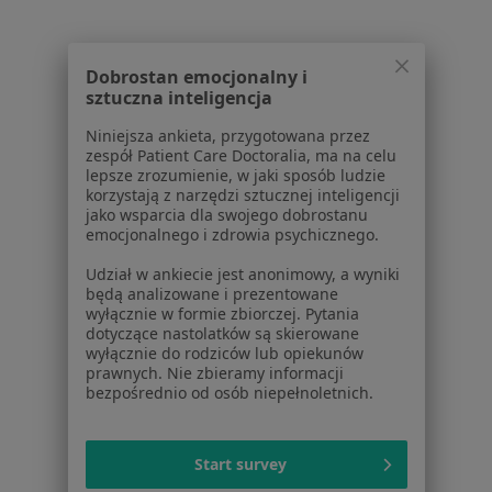
Polityka prywatności profesjonalistów
Polityka prywatności dla profesjonalistów, których
dane pozyskaliśmy samodzielnie
Dobrostan emocjonalny i
Polityka cookies
sztuczna inteligencja
Jak działają wyniki wyszukiwania
Niniejsza ankieta, przygotowana przez
Dostępność
zespół Patient Care Doctoralia, ma na celu
O nas
lepsze zrozumienie, w jaki sposób ludzie
korzystają z narzędzi sztucznej inteligencji
Praca
Rekrutujemy!
jako wsparcia dla swojego dobrostanu
Partnerzy
emocjonalnego i zdrowia psychicznego.
Centrum prasowe
Udział w ankiecie jest anonimowy, a wyniki
Kontakt
będą analizowane i prezentowane
wyłącznie w formie zbiorczej. Pytania
Dla pacjentów
dotyczące nastolatków są skierowane
wyłącznie do rodziców lub opiekunów
Lekarze
prawnych. Nie zbieramy informacji
Placówki medyczne
bezpośrednio od osób niepełnoletnich.
Pytania i odpowiedzi
Usługi i zabiegi
Start survey
Choroby