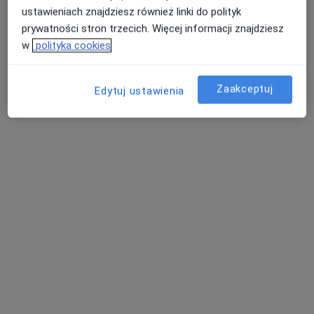
ustawieniach znajdziesz również linki do polityk
prywatności stron trzecich. Więcej informacji znajdziesz
w
polityka cookies
Zaakceptuj
Edytuj ustawienia
Bezpieczne płatności
mgr Anna Smuśkiewicz
·
Więcej
Psychoterapeuta certyfikowany, Psycholog
19 opinii
Popularny specjalista: pacjenci chętnie płacą
online
Adres
Online
Poznańska 22, Nowy Tomyśl
•
Mapa
Poradnictwo psychologiczne i psychoterapia