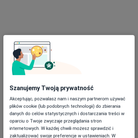
Aldona Cholewa
·
Więcej
Psychoterapeuta certyfikowany
10 opinii
Adres
Online
Łąkowa 8, Osłonin
•
Mapa
Natura Barw
Terapia w lesie
450 zł
Specjalista nie oferuje umawiania online pod tym adresem.
Szanujemy Twoją prywatność
Poproś o wizytę
Akceptując, pozwalasz nam i naszym partnerom używać
plików cookie (lub podobnych technologii) do zbierania
Dostępni specjaliści
danych do celów statystycznych i dostarczania treści w
oparciu o Twoje zwyczaje przeglądania stron
Specjaliści znajdują się poza Obra, wielkopolskie, w
internetowych. W każdej chwili możesz sprawdzić i
obszarach bliskich Twojemu wyszukiwaniu.
zaktualizować swoje preferencje w ustawieniach. W