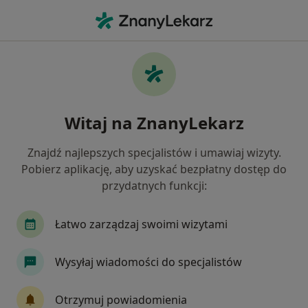
Me
Psychoterapeuta • Obra, wielkopolskie
Filtry
Mapa
Polecani psychoterapeuci w
Witaj na ZnanyLekarz
Jak działają wyniki wyszukiwania
Znajdź najlepszych specjalistów i umawiaj wizyty.
Pobierz aplikację, aby uzyskać bezpłatny dostęp do
przydatnych funkcji:
Łatwo zarządzaj swoimi wizytami
Wysyłaj wiadomości do specjalistów
Daniel Naskrent
·
Więcej
Psychoterapeuta, Psycholog
Otrzymuj powiadomienia