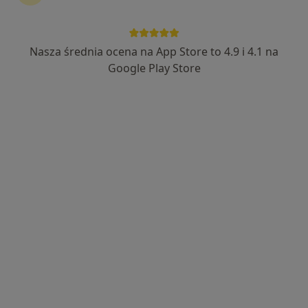
116 opinii
Adres
Online
Nasza średnia ocena na App Store to 4.9 i 4.1 na
Google Play Store
ul. Wodna 8, Wolsztyn
•
Mapa
Pracownia Psychologiczno-Terapeutyczna NEURO-PSYCHO-SOMA
Konsultacja psychologiczna
200 zł
Specjalista nie oferuje umawiania online pod tym adresem.
Poproś o wizytę