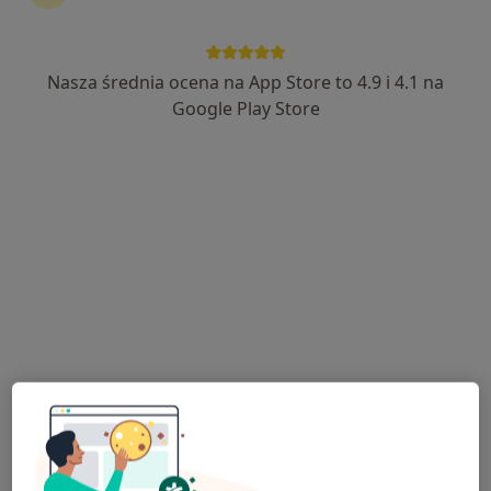
Nasza średnia ocena na App Store to 4.9 i 4.1 na
Google Play Store
Bezpieczne płatności
mgr Klaudia Maskiera
·
Więcej
Dietetyk
77 opinii
Bohaterów Getta 2, Nowa Sól
•
Mapa
Centrum Medyczne Perinatea
Konsultacja dietetyczna + jadłospis 14-dniowy
450 zł
Specjalista nie oferuje umawiania online pod tym adresem.
Poproś o wizytę