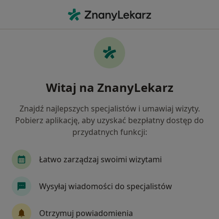
Me
Zaburzenia Odżywiania • Nowa Sól, lubuskie
Filtry
• 1
Mapa
Zaburzenia odżywiania specjaliści w Nowej
Witaj na ZnanyLekarz
Sóli
Jak działają wyniki wyszukiwania
Znajdź najlepszych specjalistów i umawiaj wizyty.
Pobierz aplikację, aby uzyskać bezpłatny dostęp do
przydatnych funkcji:
Jakiego specjalisty szukasz?
Psychoterapeuta
Psycholog
Dietetyk
Łatwo zarządzaj swoimi wizytami
Wysyłaj wiadomości do specjalistów
Otrzymuj powiadomienia