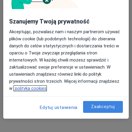
Szanujemy Twoją prywatność
Akceptując, pozwalasz nam i naszym partnerom używać
mgr Wojciech Chałupka
plików cookie (lub podobnych technologii) do zbierania
·
Więcej
Psychoterapeuta
danych do celów statystycznych i dostarczania treści w
25 opinii
oparciu o Twoje zwyczaje przeglądania stron
internetowych. W każdej chwili możesz sprawdzić i
Sienkiewicza 37, Nowa Sól
•
Mapa
zaktualizować swoje preferencje w ustawieniach. W
Gabinet Psychoterapii i Terapii Uzależnień Wojciech Chałupka
ustawieniach znajdziesz również linki do polityk
Konsultacja psychoterapeutyczna
200 zł
prywatności stron trzecich. Więcej informacji znajdziesz
Specjalista nie oferuje umawiania online pod tym adresem.
w
polityka cookies
Poproś o wizytę
Zaakceptuj
Edytuj ustawienia