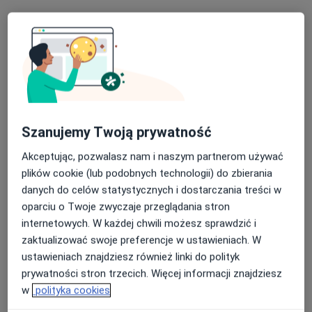
Konsultacja psychologiczna
240 zł
Specjalista nie oferuje umawiania online pod tym adresem.
Poproś o wizytę
Szanujemy Twoją prywatność
Akceptując, pozwalasz nam i naszym partnerom używać
plików cookie (lub podobnych technologii) do zbierania
danych do celów statystycznych i dostarczania treści w
oparciu o Twoje zwyczaje przeglądania stron
mgr Marta Krupska
internetowych. W każdej chwili możesz sprawdzić i
·
Więcej
Psychoterapeuta
zaktualizować swoje preferencje w ustawieniach. W
14 opinii
ustawieniach znajdziesz również linki do polityk
prywatności stron trzecich. Więcej informacji znajdziesz
Adres
Online
w
polityka cookies