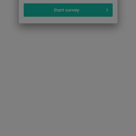
Start survey
Fobie Polkowice
Kryzys emocjonalny Polkowice
Więcej (12)
Więcej w kategorii: Najczęstsze schorzenia
Strona Główna
Psychoterapeuta
Polkowice
Zmień miasto
Serwis
Regulamin
Polityka prywatności pacjentów
Polityka prywatności profesjonalistów