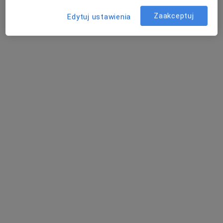
Generała Józefa Bema 9B/1, Lubin
•
Mapa
Zaakceptuj
Gabinet Psychoterapii Marta Krupska
Edytuj ustawienia
Konsultacja psychoterapeutyczna
200 zł
Specjalista nie oferuje umawiania online pod tym adresem.
Poproś o wizytę
Bezpieczne płatności
mgr Ewa Lenartowicz
·
Więcej
Psychoterapeuta, Psycholog
32 opinie