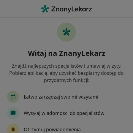
Me
Psychoterapeuta • Polkowice, dolnośląskie
Filtry
Ubezpieczenie
Mapa
Polecani psychoterapeuci w Polkowicach
Witaj na ZnanyLekarz
Jak działają wyniki wyszukiwania
Znajdź najlepszych specjalistów i umawiaj wizyty.
Pobierz aplikację, aby uzyskać bezpłatny dostęp do
Wybierz swoje ubezpieczenie
przydatnych funkcji:
Łatwo zarządzaj swoimi wizytami
Wysyłaj wiadomości do specjalistów
Otrzymuj powiadomienia