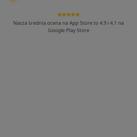
Bezpieczne płatności
mgr Magdalena Zaremba
Nasza średnia ocena na App Store to 4.9 i 4.1 na
·
Więcej
Psychoterapeuta, Psycholog
Google Play Store
10 opinii
Popularny specjalista: pacjenci chętnie płacą
online
Adres
Online 1
Online 2
INKUBATOR PRZEDSIĘBIORCZOŚCI ul. 1 Maja 3A, Lubin
•
Mapa
Prywatny Gabinet Magdalena Zaremba
Konsultacja psychoterapeutyczna (pierwsza wizyta)
200 zł
Specjalista nie oferuje umawiania online pod tym adresem.
Poproś o wizytę