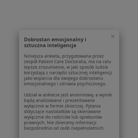
Powiązane
|
Oferty pracy -
wyszukiwania
Psychoterapeuta
W pobliżu Polkowic
Psychoterapeuci w Legnicy
Dobrostan emocjonalny i
Psychoterapeuci w Lubinie
sztuczna inteligencja
Psychoterapeuci w Bolesławcu
Niniejsza ankieta, przygotowana przez
zespół Patient Care Doctoralia, ma na celu
Psychoterapeuci w Głogowie
lepsze zrozumienie, w jaki sposób ludzie
korzystają z narzędzi sztucznej inteligencji
Psychoterapeuci w Nowej Sóli
jako wsparcia dla swojego dobrostanu
emocjonalnego i zdrowia psychicznego.
Więcej (6)
Więcej w kategorii: W pobliżu Polkowic
Udział w ankiecie jest anonimowy, a wyniki
będą analizowane i prezentowane
Najczęstsze schorzenia
wyłącznie w formie zbiorczej. Pytania
dotyczące nastolatków są skierowane
Bezsenność Polkowice
wyłącznie do rodziców lub opiekunów
prawnych. Nie zbieramy informacji
Choroba afektywna dwubiegunowa Polkowice
bezpośrednio od osób niepełnoletnich.
DDA - dorosłe dzieci alkoholików Polkowice