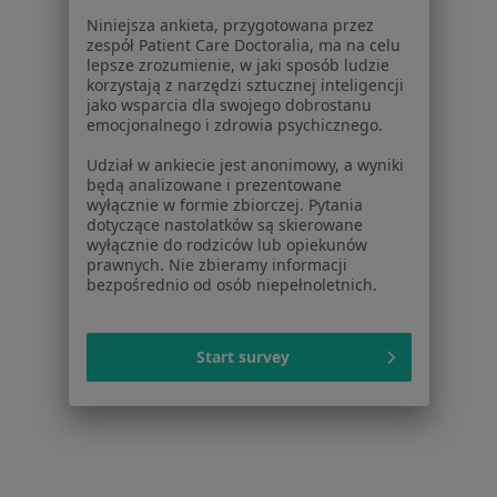
Niniejsza ankieta, przygotowana przez
Dla profesjonalistów
zespół Patient Care Doctoralia, ma na celu
lepsze zrozumienie, w jaki sposób ludzie
Cennik
korzystają z narzędzi sztucznej inteligencji
Dla lekarzy
jako wsparcia dla swojego dobrostanu
Dla placówek medycznych
emocjonalnego i zdrowia psychicznego.
Noa Notes
nowość
Udział w ankiecie jest anonimowy, a wyniki
Baza wiedzy
będą analizowane i prezentowane
Centrum Pomocy dla Specjalisty
wyłącznie w formie zbiorczej. Pytania
dotyczące nastolatków są skierowane
Kontakt
wyłącznie do rodziców lub opiekunów
ZnanyLekarz - Strona główna
prawnych. Nie zbieramy informacji
bezpośrednio od osób niepełnoletnich.
ZnanyLekarz Sp. z o.o.
ul. Kolejowa 5/7
01-217 Warszawa, Polska
Start survey
NIP: ⁠7010224868
KRS: ⁠0000347997
REGON: ⁠142276657