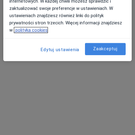
internetowych. W każdej chwili możesz sprawdzić i
zaktualizować swoje preferencje w ustawieniach. W
Adres 1
Adres 2
ustawieniach znajdziesz również linki do polityk
prywatności stron trzecich. Więcej informacji znajdziesz
Kilińskiego 7, Świebodzin
•
Mapa
w
polityka cookies
Brak dostępnych specjalistów z wolnymi terminami w tym centrum medycznym.
Zaakceptuj
Edytuj ustawienia
Pokaż profil
mgr Joanna Gulbicka-Byra
·
Więcej
Psychoterapeuta