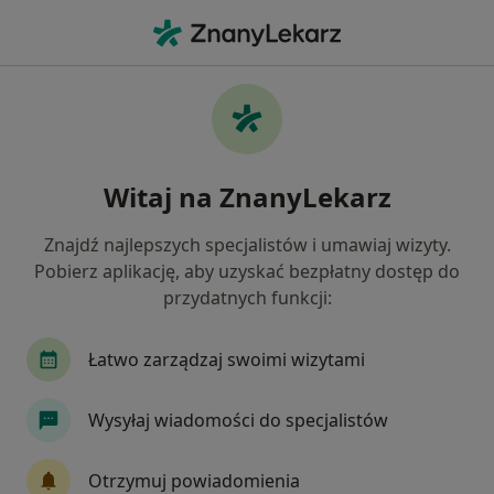
Me
Psychoterapeuta • Świebodzin, lubuskie
Filtry
Mapa
Polecani psychoterapeuci w Świebodzinie
Witaj na ZnanyLekarz
Jak działają wyniki wyszukiwania
Znajdź najlepszych specjalistów i umawiaj wizyty.
Pobierz aplikację, aby uzyskać bezpłatny dostęp do
przydatnych funkcji:
Łatwo zarządzaj swoimi wizytami
Wysyłaj wiadomości do specjalistów
mgr Dariusz Dobrowolski
·
Więcej
Psychoterapeuta certyfikowany
Otrzymuj powiadomienia