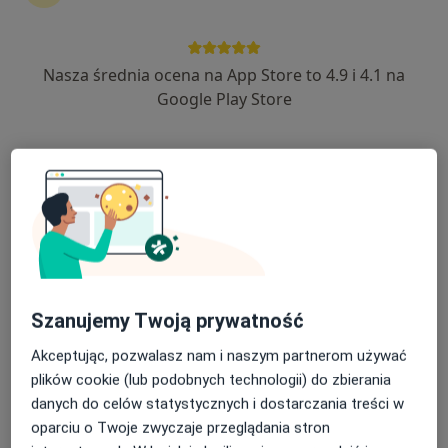
Sulechowska 6, Świebodzin
•
Mapa
Gabinet psychoterapii Dariusz Dobrowolski
Konsultacja psychoterapeutyczna
200 zł
Nasza średnia ocena na App Store to 4.9 i 4.1 na
Specjalista nie oferuje umawiania online pod tym adresem.
Google Play Store
Poproś o wizytę
Szanujemy Twoją prywatność
Akceptując, pozwalasz nam i naszym partnerom używać
MEDIRAJ CENTRUM MEDYCZNE SP. Z O.O.
plików cookie (lub podobnych technologii) do zbierania
danych do celów statystycznych i dostarczania treści w
·
Więcej
Psychoterapia, Chirurgia, Interna
oparciu o Twoje zwyczaje przeglądania stron
3257 opinii