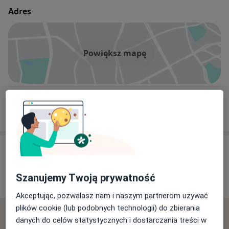
Adres
Powiększ mapę
Wielmed Jolanta Wiśniecka-Tyrawa Lekarze Rodzinni
Mickiewicza 10 CD, 32-020 Wieliczka
Opinie o specjalistach (1)
Szanujemy Twoją prywatność
1 opinia
Akceptując, pozwalasz nam i naszym partnerom używać
plików cookie (lub podobnych technologii) do zbierania
Sprawdzamy wszystkie opinie. Moderujemy je
danych do celów statystycznych i dostarczania treści w
zgodnie z naszymi zasadami, dowiedz się więcej o