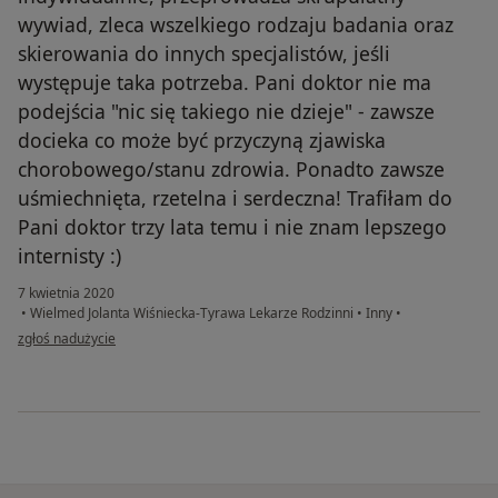
wywiad, zleca wszelkiego rodzaju badania oraz
skierowania do innych specjalistów, jeśli
występuje taka potrzeba. Pani doktor nie ma
podejścia "nic się takiego nie dzieje" - zawsze
docieka co może być przyczyną zjawiska
chorobowego/stanu zdrowia. Ponadto zawsze
uśmiechnięta, rzetelna i serdeczna! Trafiłam do
Pani doktor trzy lata temu i nie znam lepszego
internisty :)
7 kwietnia 2020
•
Wielmed Jolanta Wiśniecka-Tyrawa Lekarze Rodzinni
•
Inny
•
w opinii użytkownika Klaudia
zgłoś nadużycie