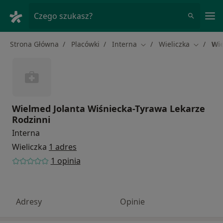
Me
Czego szukasz?
Strona Główna
Placówki
Interna
Wieliczka
Wie
Zmień miasto
Zmień mi
Wielmed Jolanta Wiśniecka-Tyrawa Lekarze
Rodzinni
Interna
Wieliczka
1 adres
1 opinia
Adresy
Opinie