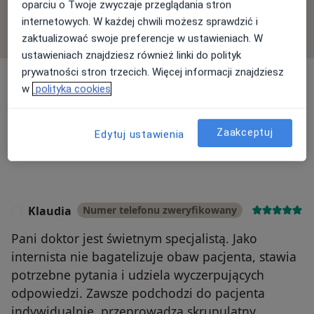
oparciu o Twoje zwyczaje przeglądania stron
opiniach i sposobie obliczania gwiazdek na
internetowych. W każdej chwili możesz sprawdzić i
Dowiedz się więcej o opiniach
Dowiedz się więcej
zaktualizować swoje preferencje w ustawieniach. W
ustawieniach znajdziesz również linki do polityk
prywatności stron trzecich. Więcej informacji znajdziesz
w
polityka cookies
Szukaj w opiniach
Zaakceptuj
Edytuj ustawienia
Klaudia
Numer telefonu zweryfikowany
K
Pani doktor jest świetnym specjalistą. Jako
internista nie bagatelizuje obaw pacjenta, stawia
potrzebne pytania i udziela wyczerpujących
odpowiedzi. Zawsze podchodzi do pacjenta
indywidualnie, przeprowadza skrupulatny