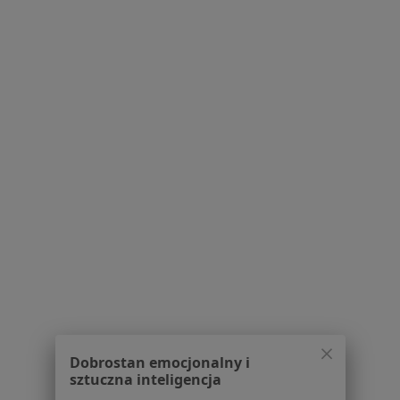
Olesiejuk
Stomatologia
Energetyczna 2, Sandomierz
•
Mapa
Chirurgia stomatologiczna
Pokaż więcej usług
Brak dostępnych specjalistów z wolnymi terminami w tym centrum medycznym.
Pokaż profil
Strona Główna
Placówki
Stomatologia
Zmień miasto
Tarnobrzeg
Zmień miasto
Dobrostan emocjonalny i
sztuczna inteligencja