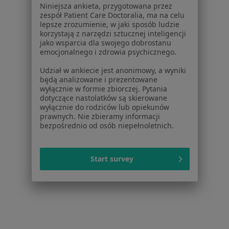
Niniejsza ankieta, przygotowana przez
zespół Patient Care Doctoralia, ma na celu
Serwis
lepsze zrozumienie, w jaki sposób ludzie
korzystają z narzędzi sztucznej inteligencji
Regulamin
jako wsparcia dla swojego dobrostanu
Polityka prywatności pacjentów
emocjonalnego i zdrowia psychicznego.
Polityka prywatności profesjonalistów
Udział w ankiecie jest anonimowy, a wyniki
Polityka prywatności dla profesjonalistów, których
będą analizowane i prezentowane
dane pozyskaliśmy samodzielnie
wyłącznie w formie zbiorczej. Pytania
dotyczące nastolatków są skierowane
Polityka cookies
wyłącznie do rodziców lub opiekunów
Jak działają wyniki wyszukiwania
prawnych. Nie zbieramy informacji
Dostępność
bezpośrednio od osób niepełnoletnich.
O nas
Praca
Rekrutujemy!
Start survey
Partnerzy
Centrum prasowe
Kontakt
Dla pacjentów
Lekarze