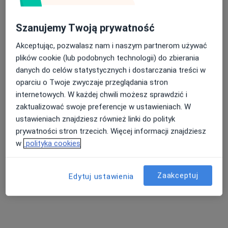
Brak dostępnych specjalistów z wolnymi terminami w tym centrum medycznym.
Szanujemy Twoją prywatność
Pokaż profil
Akceptując, pozwalasz nam i naszym partnerom używać
plików cookie (lub podobnych technologii) do zbierania
danych do celów statystycznych i dostarczania treści w
Dostępni specjaliści
oparciu o Twoje zwyczaje przeglądania stron
Specjaliści znajdują się poza Tarnobrzeg,
internetowych. W każdej chwili możesz sprawdzić i
podkarpackie, w obszarach bliskich Twojemu
zaktualizować swoje preferencje w ustawieniach. W
wyszukiwaniu.
ustawieniach znajdziesz również linki do polityk
prywatności stron trzecich. Więcej informacji znajdziesz
w
polityka cookies
Zaakceptuj
Edytuj ustawienia
Dontica