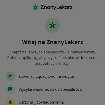
Me
Stomatologia • Tarnobrzeg, podkarpackie
Filtry
• 1
Mapa
Stomatologia placówki w Tarnobrzegu
Witaj na ZnanyLekarz
Jak działają wyniki wyszukiwania
Znajdź najlepszych specjalistów i umawiaj wizyty.
Pobierz aplikację, aby uzyskać bezpłatny dostęp do
przydatnych funkcji:
Łatwo zarządzaj swoimi wizytami
Wysyłaj wiadomości do specjalistów
DentaLove Sandomierz
Stomatologia
Otrzymuj powiadomienia