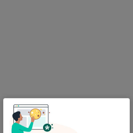
6 opinii
Rokitek 41 A, Sandomierz
•
Mapa
Brak dostępnych specjalistów z wolnymi terminami w tym centrum medycznym.
Pokaż profil
Centrum Stomatologii Estetycznej i
Implantologii Perimplant
Stomatologia
Kopernika 21/3 A, Tarnobrzeg
•
Mapa