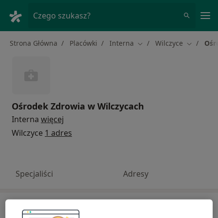
Me
Czego szukasz?
Strona Główna
Placówki
Interna
Wilczyce
Ośr
Zmień miasto
Zmień mi
Ośrodek Zdrowia w Wilczycach
Interna
więcej
Wilczyce
1 adres
Specjaliści
Adresy
Specjaliści