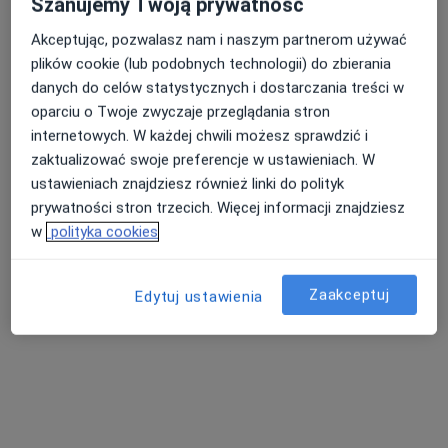
Szanujemy Twoją prywatność
Akceptując, pozwalasz nam i naszym partnerom używać
plików cookie (lub podobnych technologii) do zbierania
Nasza średnia ocena na App Store to 4.9 i 4.1 na
danych do celów statystycznych i dostarczania treści w
Nie znaleźliśmy specjalistów spełniających
Google Play Store
oparciu o Twoje zwyczaje przeglądania stron
podane kryteria
internetowych. W każdej chwili możesz sprawdzić i
zaktualizować swoje preferencje w ustawieniach. W
Spróbuj zmienić wybraną lokalizację lub wypróbuj
ustawieniach znajdziesz również linki do polityk
konsultacje online ze specjalistami z całego kraju.
prywatności stron trzecich. Więcej informacji znajdziesz
w
polityka cookies
Zmień lokalizację
Zaakceptuj
Poszukaj konsultacji online
Edytuj ustawienia