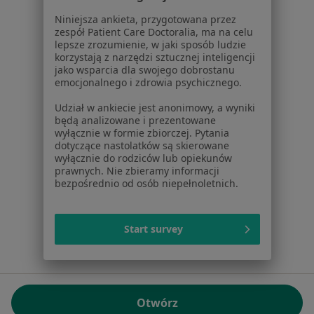
01-217 Warszawa, Polska
Niniejsza ankieta, przygotowana przez
zespół Patient Care Doctoralia, ma na celu
NIP: ⁠7010224868
lepsze zrozumienie, w jaki sposób ludzie
KRS: ⁠0000347997
korzystają z narzędzi sztucznej inteligencji
REGON: ⁠142276657
jako wsparcia dla swojego dobrostanu
emocjonalnego i zdrowia psychicznego.
Sąd Rejonowy dla m.st. Warszawy w Warszawie XII
Udział w ankiecie jest anonimowy, a wyniki
Wydział Gospodarczy KRS
będą analizowane i prezentowane
wyłącznie w formie zbiorczej. Pytania
Facebook
otwiera się w nowej karcie
dotyczące nastolatków są skierowane
wyłącznie do rodziców lub opiekunów
prawnych. Nie zbieramy informacji
bezpośrednio od osób niepełnoletnich.
otwiera się w nowej karcie
otwiera się w nowej karcie
otwiera się w nowej karcie
otwiera się w nowej karci
otwiera się
otwi
Polska
,
Türkiye
,
España
,
Italia
,
Deutschland
,
Česko
,
otwiera się w nowej karcie
otwiera się w nowej karcie
otwiera się w nowej karcie
otwiera się w nowej kar
otwiera się 
otwier
Portugal
,
México
,
Chile
,
Brasil
,
Argentina
,
Perú
,
Start survey
otwiera się w nowej karc
Colombia
Płatności kartą
ROZPORZĄDZENIE (UE) 2022/2065 (DSA) art. 24:
Otwórz