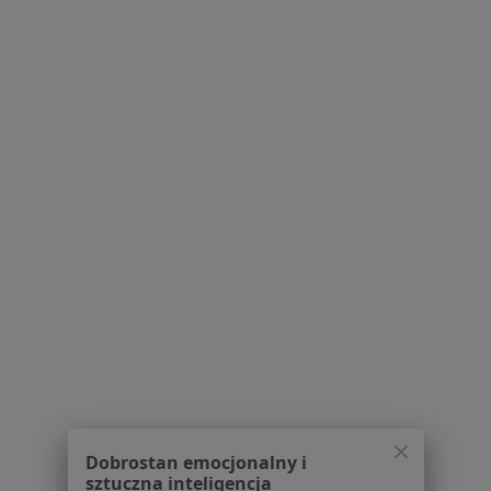
Pytania i odpowiedzi
Usługi i zabiegi
Choroby
Pomoc
Aplikacje mobilne
Blog dla pacjentów
Dla profesjonalistów
Cennik
Dla lekarzy
Dla placówek medycznych
Noa Notes
nowość
Baza wiedzy
Centrum Pomocy dla Specjalisty
Kontakt
ZnanyLekarz - Strona główna
ZnanyLekarz Sp. z o.o.
Dobrostan emocjonalny i
ul. Kolejowa 5/7
sztuczna inteligencja