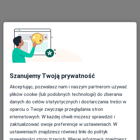
lek. Jakub Potoczny
lek. Magdalena
lek. Michał Sobieraj
radiolog
Szczechla
radiolog
radiolog
Zobacz wszystkich 4 specjalistów
Brak dostępnych specjalistów z wolnymi terminami w tym centrum medycznym.
Pokaż profil
Szanujemy Twoją prywatność
Akceptując, pozwalasz nam i naszym partnerom używać
plików cookie (lub podobnych technologii) do zbierania
danych do celów statystycznych i dostarczania treści w
oparciu o Twoje zwyczaje przeglądania stron
internetowych. W każdej chwili możesz sprawdzić i
zaktualizować swoje preferencje w ustawieniach. W
ustawieniach znajdziesz również linki do polityk
Bezpieczne płatności
prywatności stron trzecich. Więcej informacji znajdziesz