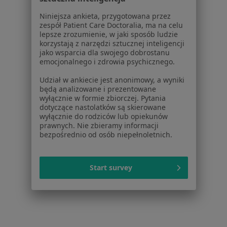
Niniejsza ankieta, przygotowana przez
zespół Patient Care Doctoralia, ma na celu
lepsze zrozumienie, w jaki sposób ludzie
neoMedica Centrum Medyczne
korzystają z narzędzi sztucznej inteligencji
·
Więcej
Radiologia, Chirurgia, Ortopedia
jako wsparcia dla swojego dobrostanu
emocjonalnego i zdrowia psychicznego.
3010 opinii
Udział w ankiecie jest anonimowy, a wyniki
Świetlana 25, Poznań
•
Mapa
będą analizowane i prezentowane
USG piersi
280 zł
wyłącznie w formie zbiorczej. Pytania
dotyczące nastolatków są skierowane
wyłącznie do rodziców lub opiekunów
prawnych. Nie zbieramy informacji
bezpośrednio od osób niepełnoletnich.
lek. Bartosz J.
dr n. med. Piotr
Neneman
Stanisław Skrobański
radiolog
radiolog
Start survey
Brak dostępnych specjalistów z wolnymi terminami w tym centrum medycznym.
Pokaż profil