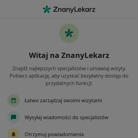
Me
Radiologia • Poznań, wielkopolskie
Filtry
• 1
Ubezpieczenie
Map
Radiologia placówki w Poznaniu
Witaj na ZnanyLekarz
Jak działają wyniki wyszukiwania
Znajdź najlepszych specjalistów i umawiaj wizyty.
Pobierz aplikację, aby uzyskać bezpłatny dostęp do
Wybierz swoje ubezpieczenie
przydatnych funkcji:
Łatwo zarządzaj swoimi wizytami
Wysyłaj wiadomości do specjalistów
Otrzymuj powiadomienia