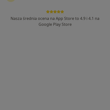
Bezpieczne płatności
Vilda Clinic
Nasza średnia ocena na App Store to 4.9 i 4.1 na
·
Więcej
Radiologia, Endokrynologia dziecięca, Pediatria
Google Play Store
3948 opinii
Adres 1
Adres 2
28 Czerwca 1956 r. 261 L2 (na rogu), Poznań
•
Mapa
USG jamy brzusznej
250 zł
Pokaż więcej usług
lek. Wojciech
lek. Anna Wojas
Starczewski
ultrasonografista
radiolog
Brak dostępnych specjalistów z wolnymi terminami w tym centrum medycznym.