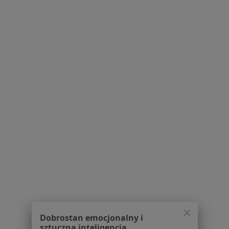
ul. 28 Czerwca 1956r nr 135, Poznań
•
Mapa
USG Doppler tętnic szyjnych
260 zł
Pokaż więcej usług
lek. Michał
Romanowski
radiolog
Brak dostępnych specjalistów z wolnymi terminami w tym centrum medycznym.
Pokaż profil
Dobrostan emocjonalny i
sztuczna inteligencja