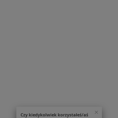
Usługi i zabiegi
Choroby
Pomoc
Aplikacje mobilne
Blog dla pacjentów
Dla profesjonalistów
Cennik
Dla lekarzy
Dla placówek medycznych
Noa Notes
nowość
Baza wiedzy
Centrum Pomocy dla Specjalisty
Kontakt
ZnanyLekarz - Strona główna
ZnanyLekarz Sp. z o.o.
ul. Kolejowa 5/7
Czy kiedykolwiek korzystałeś/aś
01-217 Warszawa, Polska