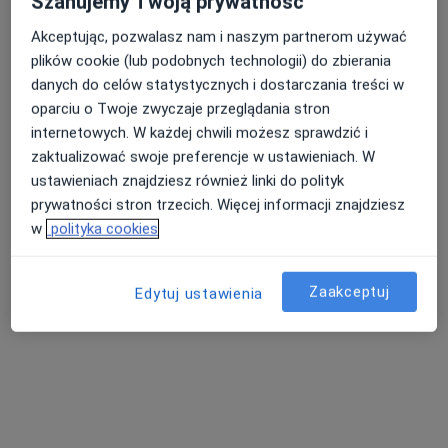
Szanujemy Twoją prywatność
Akceptując, pozwalasz nam i naszym partnerom używać
plików cookie (lub podobnych technologii) do zbierania
Nasza średnia ocena na App Store to 4.9 i 4.1 na
Nie znaleźliśmy specjalistów spełniających
danych do celów statystycznych i dostarczania treści w
Google Play Store
podane kryteria
oparciu o Twoje zwyczaje przeglądania stron
internetowych. W każdej chwili możesz sprawdzić i
Spróbuj zmienić wybraną lokalizację lub wypróbuj
zaktualizować swoje preferencje w ustawieniach. W
konsultacje online ze specjalistami z całego kraju.
ustawieniach znajdziesz również linki do polityk
prywatności stron trzecich. Więcej informacji znajdziesz
Zmień lokalizację
w
polityka cookies
Poszukaj konsultacji online
Zaakceptuj
Edytuj ustawienia
Serwis