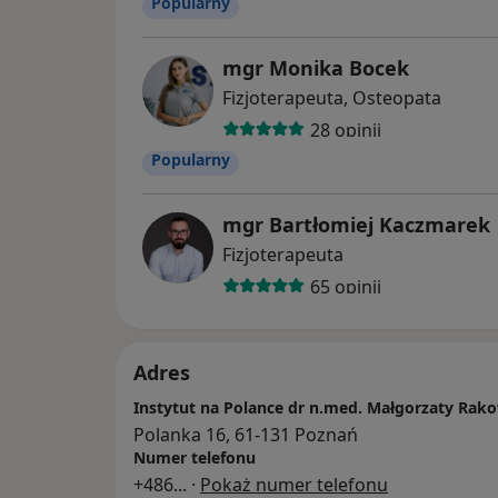
Popularny
Profilaktyka wad postawy u dzieci.
mgr Monika Bocek
Rehabilitacja stanów pourazowych.
Fizjoterapeuta, Osteopata
28 opinii
Popularny
Referencje i opinie: Cieszymy się uznanie
o nas inni na platformie opinii ZnanyLeka
mgr Bartłomiej Kaczmarek
recenzje za skuteczność terapii i profesjon
Fizjoterapeuta
65 opinii
Zapraszamy do Instytutu na Polance dr n. 
gdzie troszczymy się o Twoje zdrowie i p
ciału!
Adres
Instytut na Polance dr n.med. Małgorzaty Rako
Polanka 16, 61-131 Poznań
Numer telefonu
+486
... ·
Pokaż numer telefonu