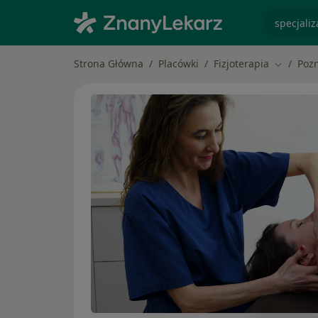
specjaliz
Strona Główna
Placówki
Fizjoterapia
Poz
Zmień mi