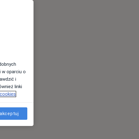
odobnych
i w oparciu o
awdzić i
wnież linki
 cookies
akceptuj