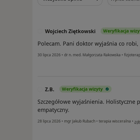
Wojciech Ziętkowski
Weryfikacja wizy
W
Polecam. Pani doktor wyjaśnia co robi, 
30 lipca 2026
•
dr n. med. Małgorzata Rakowska
•
fizjotera
Z.B.
Weryfikacja wizyty
Z
Szczegółowe wyjaśnienia. Holistyczne p
empatyczny.
w o
28 lipca 2026
•
mgr Jakub Rubach
•
terapia wisceralna
•
zgł