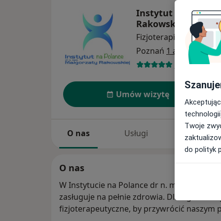
Instytut na Polanc
Rakowskiej
Fizjoterapia
więcej
Poznań
1 adres
125 opinii
Szanuje
Umów wizytę
Akceptując
technologii
Twoje zwyc
O nas
Usługi
Specjaliści
zaktualizo
do polityk 
O nas
W Instytucie na Polance dr n. med. Małgor
zasługuje na pełnie zdrowia. Dlatego two
fizjoterapeutyczne, by przywrócić naszym 