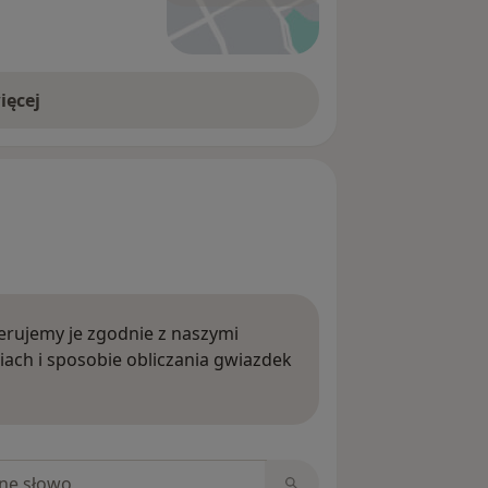
ięcej
rujemy je zgodnie z naszymi
iach i sposobie obliczania gwiazdek
ięcej o opiniach
niach