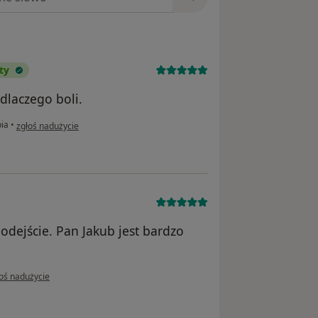
ty
dlaczego boli.
w opinii użytkownika Wojciech Ziętkowski
pia
•
zgłoś nadużycie
odejście. Pan Jakub jest bardzo
pinii użytkownika Z.B.
oś nadużycie