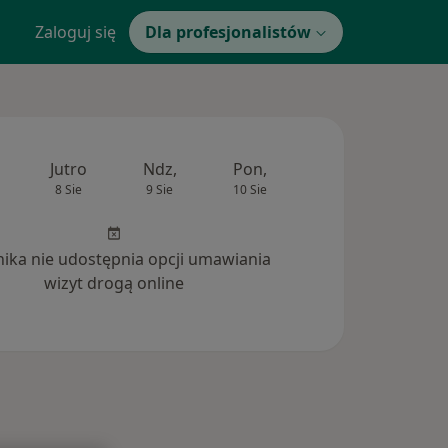
Zaloguj się
Dla profesjonalistów
Jutro
Ndz,
Pon,
Wt,
Śr,
8 Sie
9 Sie
10 Sie
11 Sie
12 Si
inika nie udostępnia opcji umawiania
wizyt drogą online