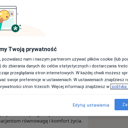
e dr n.med. Małgorzaty
my Twoją prywatność
Wyślij wiadomość
, pozwalasz nam i naszym partnerom używać plików cookie (lub p
) do zbierania danych do celów statystycznych i dostarczania treśc
zaje przeglądania stron internetowych. W każdej chwili możesz spr
Adresy
Opinie
wać swoje preferencje w ustawieniach. W ustawieniach znajdziesz ró
prywatności stron trzecich. Więcej informacji znajdziesz w
polityka
Za
Edytuj ustawienia
zaty Rakowskiej wierzymy, że każdy
rzymy unikalne programy
pacjentom równowagę i komfort życia.