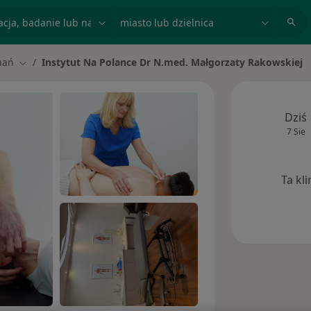
acja, badanie lub nazwisko
miasto lub dzielnica
nań
Instytut Na Polance Dr N.med. Małgorzaty Rakowskiej
asto
Zmień miasto
Dziś
7 Sie
Ta kl