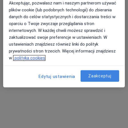
1650 opinii
Akceptując, pozwalasz nam i naszym partnerom używać
plików cookie (lub podobnych technologii) do zbierania
Popularna placówka: pacjenci chętnie płacą online
danych do celów statystycznych i dostarczania treści w
Żołnierzy I Armii Wojska Polskiego 13, Gdynia
•
Mapa
oparciu o Twoje zwyczaje przeglądania stron
USG piersi
300 zł
internetowych. W każdej chwili możesz sprawdzić i
zaktualizować swoje preferencje w ustawieniach. W
ustawieniach znajdziesz również linki do polityk
prywatności stron trzecich. Więcej informacji znajdziesz
lek. Barbara Loose-
w
polityka cookies
Janczewska
radiolog
Brak dostępnych specjalistów z wolnymi terminami w tym centrum medycznym.
Zaakceptuj
Edytuj ustawienia
Pokaż profil