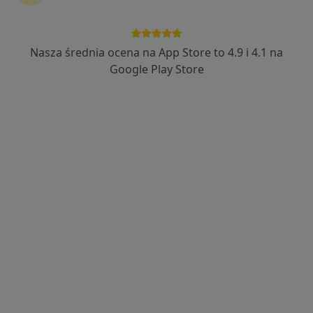
NZOZ Polnamed
·
Więcej
Radiologia, Interna, Medycyna rodzinna
Nasza średnia ocena na App Store to 4.9 i 4.1 na
1695 opinii
Google Play Store
Adres 1
Adres 2
3 Maja 17/L7-L9, Wejherowo
•
Mapa
USG piersi
280 zł
lek. Mateusz Haffke
radiolog
Brak dostępnych specjalistów z wolnymi terminami w tym centrum medycznym.
Pokaż profil