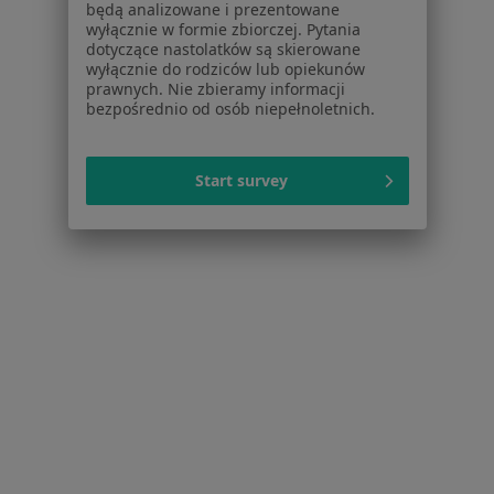
będą analizowane i prezentowane
wyłącznie w formie zbiorczej. Pytania
dotyczące nastolatków są skierowane
wyłącznie do rodziców lub opiekunów
prawnych. Nie zbieramy informacji
Strona Główna
Placówki
Radiologia
Zmień miasto
bezpośrednio od osób niepełnoletnich.
Wejherowo
Zmień miasto
Start survey
Serwis
Regulamin
Polityka prywatności pacjentów
Polityka prywatności profesjonalistów
Polityka prywatności dla profesjonalistów, których
dane pozyskaliśmy samodzielnie
Polityka cookies
Jak działają wyniki wyszukiwania