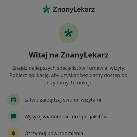
Me
Radiologia • Wejherowo, pomorskie
Filtry
• 1
Ubezpieczenie
Map
Radiologia placówki w Wejherowie
Witaj na ZnanyLekarz
Jak działają wyniki wyszukiwania
Znajdź najlepszych specjalistów i umawiaj wizyty.
Pobierz aplikację, aby uzyskać bezpłatny dostęp do
Wybierz swoje ubezpieczenie
przydatnych funkcji:
Łatwo zarządzaj swoimi wizytami
Wysyłaj wiadomości do specjalistów
Otrzymuj powiadomienia