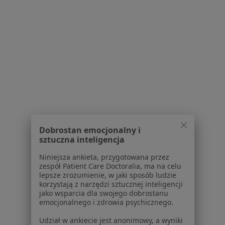
Brak dostępnych specjalistów z wolnymi terminami w tym centrum medycznym.
Pokaż profil
Dobrostan emocjonalny i
Zakład Opiekuńczo-Leczniczy
sztuczna inteligencja
·
Więcej
Radiologia, Chirurgia, Interna
Niniejsza ankieta, przygotowana przez
8 opinii
zespół Patient Care Doctoralia, ma na celu
lepsze zrozumienie, w jaki sposób ludzie
Dr. Jagalskiego 10, Wejherowo
•
Mapa
korzystają z narzędzi sztucznej inteligencji
jako wsparcia dla swojego dobrostanu
Brak dostępnych specjalistów z wolnymi terminami w tym centrum medycznym.
emocjonalnego i zdrowia psychicznego.
Pokaż profil
Udział w ankiecie jest anonimowy, a wyniki