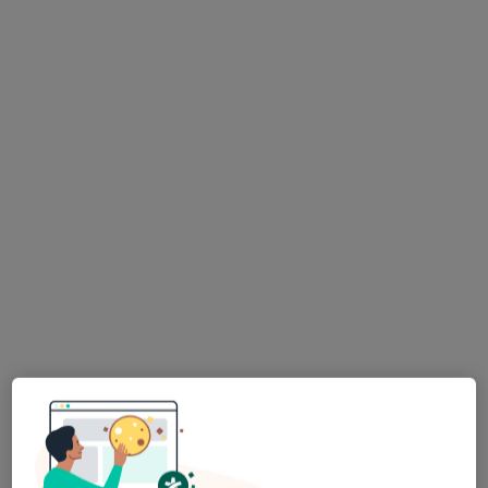
Radiologia
Grunwaldzka 25, Pruszcz Gdański
•
Mapa
Brak dostępnych specjalistów z wolnymi terminami w tym centrum medycznym.
Pokaż profil
Dostępni specjaliści
Specjaliści znajdują się poza Pruszcz Gdański,
pomorskie, w obszarach bliskich Twojemu
wyszukiwaniu.