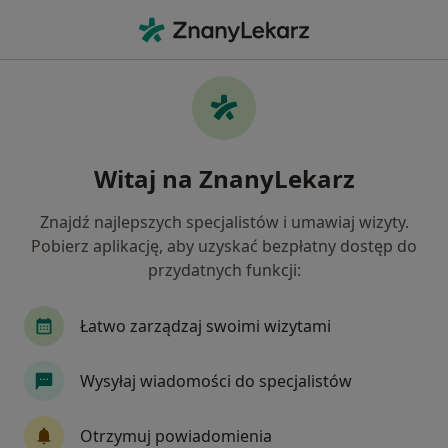
Me
Radiologia • Pruszcz Gdański, pomorskie
Filtry
• 1
Ubezpieczenie
Map
Radiologia placówki w Pruszczu Gdańskim
Witaj na ZnanyLekarz
Jak działają wyniki wyszukiwania
Znajdź najlepszych specjalistów i umawiaj wizyty.
Pobierz aplikację, aby uzyskać bezpłatny dostęp do
Wybierz swoje ubezpieczenie
przydatnych funkcji:
Medicover
Łatwo zarządzaj swoimi wizytami
Wysyłaj wiadomości do specjalistów
Otrzymuj powiadomienia