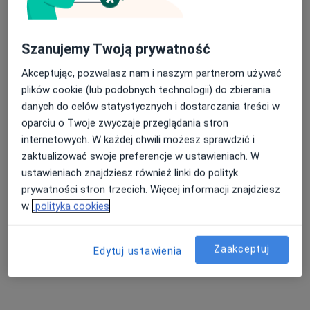
Bezpieczne płatności
Szanujemy Twoją prywatność
Clinica Bałtycka
·
Więcej
Radiologia, Chirurgia, Chirurgia dziecięca
Akceptując, pozwalasz nam i naszym partnerom używać
1229 opinii
plików cookie (lub podobnych technologii) do zbierania
danych do celów statystycznych i dostarczania treści w
Sucha 39A lok. 103, Gdańsk
•
Mapa
oparciu o Twoje zwyczaje przeglądania stron
USG pachwiny
250 zł
internetowych. W każdej chwili możesz sprawdzić i
zaktualizować swoje preferencje w ustawieniach. W
Brak dostępnych specjalistów z wolnymi terminami w tym centrum medycznym.
ustawieniach znajdziesz również linki do polityk
prywatności stron trzecich. Więcej informacji znajdziesz
Pokaż profil
w
polityka cookies
Zaakceptuj
Edytuj ustawienia