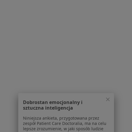
Brak dostępnych specjalistów z wolnymi terminami w tym centrum medycznym.
Pokaż profil
LUX MED Szpital Gdańsk
·
Więcej
Radiologia, Chirurgia, Interna
1025 opinii
Dobrostan emocjonalny i
sztuczna inteligencja
Wileńska 44, Gdańsk
•
Mapa
Niniejsza ankieta, przygotowana przez
USG przedramienia
360 zł
zespół Patient Care Doctoralia, ma na celu
Pokaż więcej usług
lepsze zrozumienie, w jaki sposób ludzie