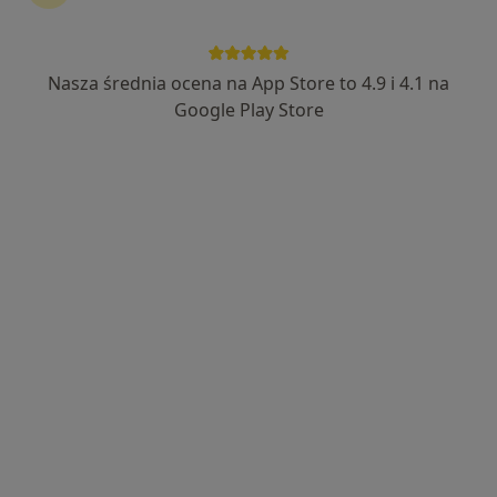
Nasza średnia ocena na App Store to 4.9 i 4.1 na
Sono-Expert Health Clinic
Google Play Store
·
Więcej
Radiologia, Interna, Endokrynologia
662 opinie
Obrońców Poczty Polskiej 4/2, Pruszcz Gdański
•
Mapa
Brak dostępnych specjalistów z wolnymi terminami w tym centrum medycznym.
Pokaż profil