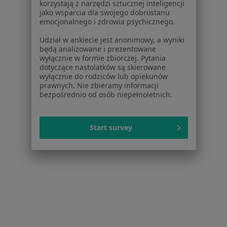
korzystają z narzędzi sztucznej inteligencji
jako wsparcia dla swojego dobrostanu
emocjonalnego i zdrowia psychicznego.
lek. Bernard Kranc
Udział w ankiecie jest anonimowy, a wyniki
radiolog
będą analizowane i prezentowane
wyłącznie w formie zbiorczej. Pytania
Brak dostępnych specjalistów z wolnymi terminami w tym centrum medycznym.
dotyczące nastolatków są skierowane
wyłącznie do rodziców lub opiekunów
Pokaż profil
prawnych. Nie zbieramy informacji
bezpośrednio od osób niepełnoletnich.
Start survey
Strona Główna
Placówki
Radiologia
Zmień miasto
Pruszcz Gdański
Zmień miasto
Serwis