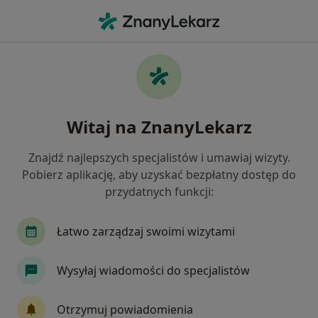
Me
Położnictwo • Wejherowo, pomorskie
Filtry
• 1
Ubezpieczenie
Map
Położnictwo placówki w Wejherowie
Witaj na ZnanyLekarz
Jak działają wyniki wyszukiwania
Znajdź najlepszych specjalistów i umawiaj wizyty.
Pobierz aplikację, aby uzyskać bezpłatny dostęp do
Wybierz swoje ubezpieczenie
przydatnych funkcji:
Łatwo zarządzaj swoimi wizytami
Wysyłaj wiadomości do specjalistów
Otrzymuj powiadomienia