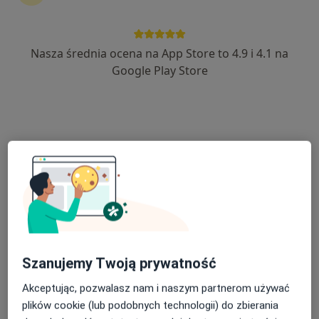
Centrum Medyczne PELVI & FizjoAga
·
Więcej
Położnictwo, Ginekologia, Ginekologia dziecięca
Nasza średnia ocena na App Store to 4.9 i 4.1 na
1121 opinii
Google Play Store
Gdańska 51, Wejherowo
•
Mapa
Brak dostępnych specjalistów z wolnymi terminami w tym centrum medycznym.
Pokaż profil
Szanujemy Twoją prywatność
Akceptując, pozwalasz nam i naszym partnerom używać
Sim-Med Przychodnia
plików cookie (lub podobnych technologii) do zbierania
·
Więcej
Położnictwo, Chirurgia, Interna