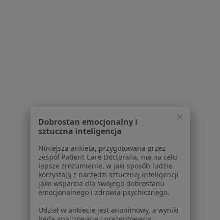
Partnerzy
Centrum prasowe
Kontakt
Dla pacjentów
Lekarze
Placówki medyczne
Pytania i odpowiedzi
Usługi i zabiegi
Choroby
Dobrostan emocjonalny i
Pomoc
sztuczna inteligencja
Aplikacje mobilne
Niniejsza ankieta, przygotowana przez
Blog dla pacjentów
zespół Patient Care Doctoralia, ma na celu
lepsze zrozumienie, w jaki sposób ludzie
Dla profesjonalistów
korzystają z narzędzi sztucznej inteligencji
jako wsparcia dla swojego dobrostanu
Cennik
emocjonalnego i zdrowia psychicznego.
Dla lekarzy
Udział w ankiecie jest anonimowy, a wyniki
Dla placówek medycznych
będą analizowane i prezentowane