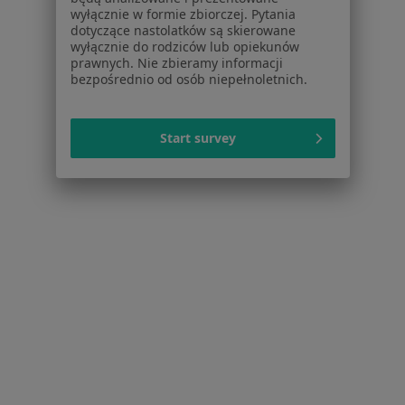
Noa Notes
nowość
wyłącznie w formie zbiorczej. Pytania
dotyczące nastolatków są skierowane
Baza wiedzy
wyłącznie do rodziców lub opiekunów
Centrum Pomocy dla Specjalisty
prawnych. Nie zbieramy informacji
bezpośrednio od osób niepełnoletnich.
Kontakt
ZnanyLekarz - Strona główna
ZnanyLekarz Sp. z o.o.
Start survey
ul. Kolejowa 5/7
01-217 Warszawa, Polska
NIP: ⁠7010224868
KRS: ⁠0000347997
REGON: ⁠142276657
Sąd Rejonowy dla m.st. Warszawy w Warszawie XII
Wydział Gospodarczy KRS
Facebook
otwiera się w nowej karcie