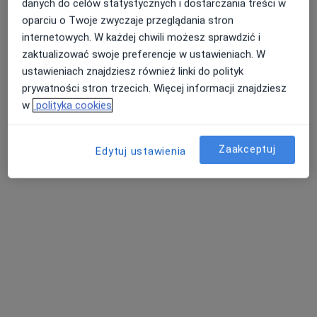
danych do celów statystycznych i dostarczania treści w
2129 opinii
oparciu o Twoje zwyczaje przeglądania stron
Rzeźnicka 9, Wejherowo
•
Mapa
internetowych. W każdej chwili możesz sprawdzić i
zaktualizować swoje preferencje w ustawieniach. W
Brak dostępnych specjalistów z wolnymi terminami w tym centrum medycznym.
ustawieniach znajdziesz również linki do polityk
prywatności stron trzecich. Więcej informacji znajdziesz
Pokaż profil
w
polityka cookies
Zaakceptuj
Edytuj ustawienia
NZOZ Polnamed
·
Więcej
Położnictwo, Radiologia, Interna
1693 opinie