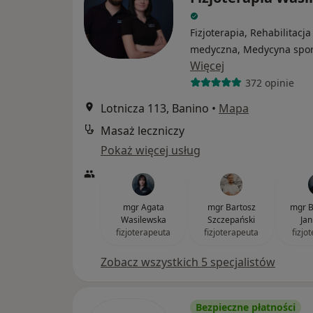
Fizjoterapia, Rehabilitacja
medyczna, Medycyna spo
Więcej
372 opinie
Lotnicza 113, Banino
•
Mapa
Masaż leczniczy
Pokaż więcej usług
mgr Agata
mgr Bartosz
mgr B
Wasilewska
Szczepański
Jan
fizjoterapeuta
fizjoterapeuta
fizjo
Zobacz wszystkich 5 specjalistów
Bezpieczne płatności