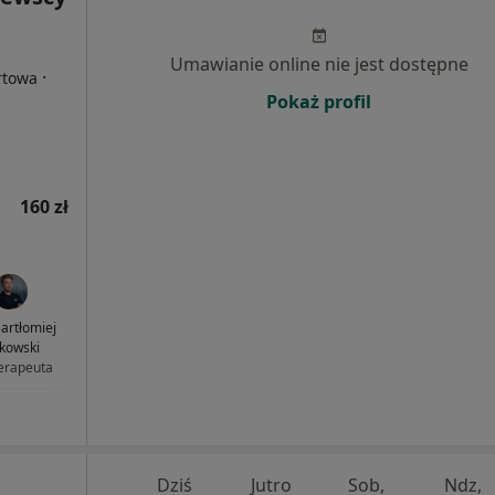
Umawianie online nie jest dostępne
·
rtowa
Pokaż profil
160 zł
artłomiej
kowski
terapeuta
Dziś
Jutro
Sob,
Ndz,