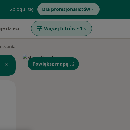
Zaloguj się
Dla profesjonalistów
je dzieci
Więcej filtrów
•
1
ukiwania
Powiększ mapę
Pon,
Wt,
Śr,
10 Sie
11 Sie
12 Sie