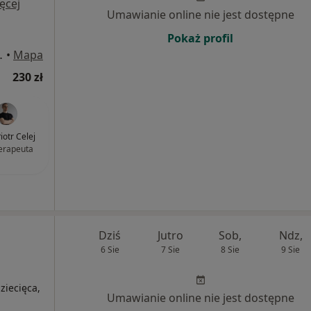
ęcej
Umawianie online nie jest dostępne
Pokaż profil
ego 4/1, Gdynia
•
Mapa
230 zł
iotr Celej
terapeuta
Dziś
Jutro
Sob,
Ndz,
6 Sie
7 Sie
8 Sie
9 Sie
dziecięca,
Umawianie online nie jest dostępne