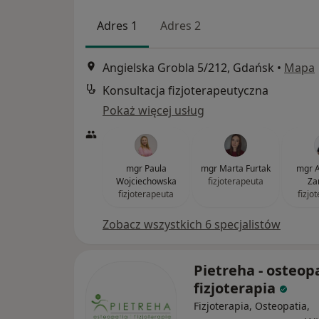
Adres 1
Adres 2
Angielska Grobla 5/212, Gdańsk
•
Mapa
Konsultacja fizjoterapeutyczna
Pokaż więcej usług
mgr Paula
mgr Marta Furtak
mgr A
Wojciechowska
fizjoterapeuta
Za
fizjoterapeuta
fizjo
Zobacz wszystkich 6 specjalistów
Pietreha - osteopa
fizjoterapia
Fizjoterapia, Osteopatia,