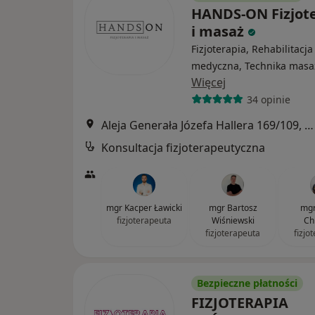
HANDS-ON Fizjot
i masaż
Fizjoterapia, Rehabilitacja
medyczna, Technika masa
Więcej
34 opinie
Aleja Generała Józefa Hallera 169/109, Gdańsk
Konsultacja fizjoterapeutyczna
mgr Kacper Ławicki
mgr Bartosz
mgr
fizjoterapeuta
Wiśniewski
Ch
fizjoterapeuta
fizjo
Bezpieczne płatności
FIZJOTERAPIA