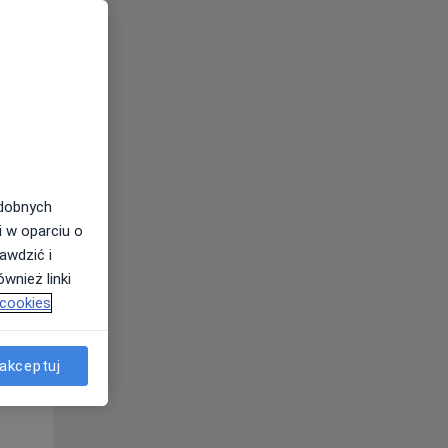
odobnych
i w oparciu o
awdzić i
wnież linki
 cookies
akceptuj
Pon,
Wt,
Śr,
10 Sie
11 Sie
12 Sie