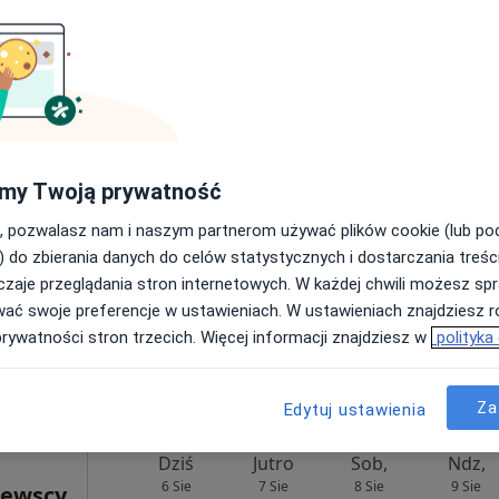
ęcej
•
Mapa
a fizjoterapeutyczna (kolejna wizyta)
130 zł
my Twoją prywatność
, pozwalasz nam i naszym partnerom używać plików cookie (lub p
) do zbierania danych do celów statystycznych i dostarczania treśc
zaje przeglądania stron internetowych. W każdej chwili możesz spr
wać swoje preferencje w ustawieniach. W ustawieniach znajdziesz ró
prywatności stron trzecich. Więcej informacji znajdziesz w
polityka
morskie, w obszarach bliskich Twojemu wyszukiwaniu.
Za
Edytuj ustawienia
Dziś
Jutro
Sob,
Ndz,
6 Sie
7 Sie
8 Sie
9 Sie
lewscy