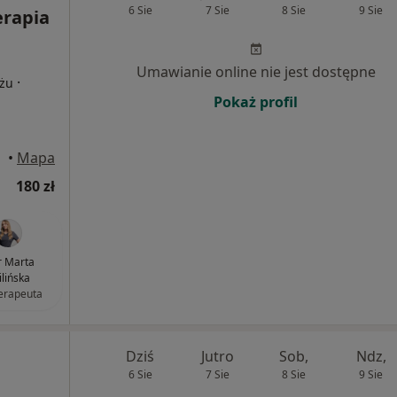
6 Sie
7 Sie
8 Sie
9 Sie
erapia
Umawianie online nie jest dostępne
·
żu
Pokaż profil
•
Mapa
180 zł
 Marta
ilińska
terapeuta
Dziś
Jutro
Sob,
Ndz,
6 Sie
7 Sie
8 Sie
9 Sie