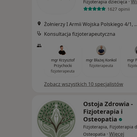
·
Wi
Fizjoterapia dziecięca
1627 opinii
Żołnierzy I Armii Wojska Polski
Konsultacja fizjoterapeutyczna
mgr Krzysztof
mgr Błażej Konkol
mgr P
Przychocki
fizjoterapeuta
fizjo
fizjoterapeuta
Zobacz wszystkich 10 specjalistów
Ostoja Zdrowia -
Fizjoterapia i
Osteopatia
Fizjoterapia, Fizjoterapia 
·
Więcej
Osteopatia