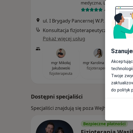
·
Wi
medyczna, Logopedia
468 opinii
ul. I Brygady Pancernej W.P. 10, Wejherowo
Konsultacj
Pokaż więcej usług
Szanuje
Akceptując
mgr Mikołaj
mgr Karolina Okoń
Jakubowski
fizjoterapeuta
technologii
fizjoterapeuta
Twoje zwyc
zaktualizo
do polityk 
Dostępni specjaliści
Specjaliści znajdują się poza Wejherowo, po
Bezpieczne płatności
Fizjoterapia Wasi