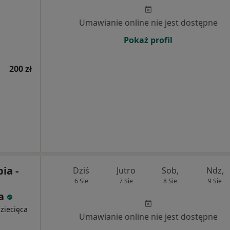
Umawianie online nie jest dostępne
Pokaż profil
200 zł
ia -
Dziś
Jutro
Sob,
Ndz,
6 Sie
7 Sie
8 Sie
9 Sie
na
dziecięca
Umawianie online nie jest dostępne