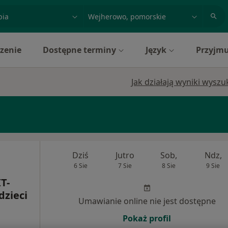
acja, badanie lub nazwisko
miasto lub dzielnica
zenie
Dostępne terminy
Język
Przyjmu
Jak działają wyniki wysz
Dziś
Jutro
Sob,
Ndz,
6 Sie
7 Sie
8 Sie
9 Sie
T-
dzieci
Umawianie online nie jest dostępne
Pokaż profil