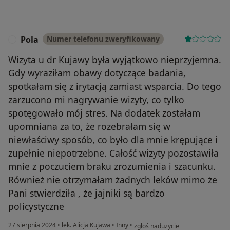
Pola
Numer telefonu zweryfikowany
P
Wizyta u dr Kujawy była wyjątkowo nieprzyjemna.
Gdy wyraziłam obawy dotyczące badania,
spotkałam się z irytacją zamiast wsparcia. Do tego
zarzucono mi nagrywanie wizyty, co tylko
spotęgowało mój stres. Na dodatek zostałam
upomniana za to, że rozebrałam się w
niewłaściwy sposób, co było dla mnie krępujące i
zupełnie niepotrzebne. Całość wizyty pozostawiła
mnie z poczuciem braku zrozumienia i szacunku.
Również nie otrzymałam żadnych leków mimo że
Pani stwierdziła , że jajniki są bardzo
policystyczne
w opinii użytkownika Pola
27 sierpnia 2024
•
lek. Alicja Kujawa
•
Inny
•
zgłoś nadużycie