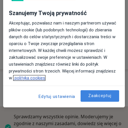
Adres
Szanujemy Twoją prywatność
Akceptując, pozwalasz nam i naszym partnerom używać
Powiększ mapę
plików cookie (lub podobnych technologii) do zbierania
danych do celów statystycznych i dostarczania treści w
oparciu o Twoje zwyczaje przeglądania stron
Vitamed
internetowych. W każdej chwili możesz sprawdzić i
Wojska Polskiego 62A, Pruszków
zaktualizować swoje preferencje w ustawieniach. W
ustawieniach znajdziesz również linki do polityk
prywatności stron trzecich. Więcej informacji znajdziesz
w
polityka cookies
Opinie o specjalistach (34)
Zaakceptuj
Edytuj ustawienia
34 opinie
Sprawdzamy wszystkie opinie. Moderujemy je
zgodnie z naszymi zasadami, dowiedz się więcej o