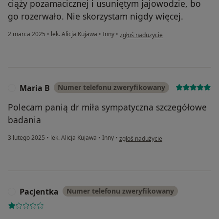
ciąży pozamacicznej i usuniętym jajowodzie, bo
go rozerwało. Nie skorzystam nigdy więcej.
w opinii użytkownika Wera
2 marca 2025
•
lek. Alicja Kujawa
•
Inny
•
zgłoś nadużycie
Maria B
Numer telefonu zweryfikowany
M
Polecam panią dr miła sympatyczna szczegółowe
badania
w opinii użytkownika Maria B
3 lutego 2025
•
lek. Alicja Kujawa
•
Inny
•
zgłoś nadużycie
Pacjentka
Numer telefonu zweryfikowany
P