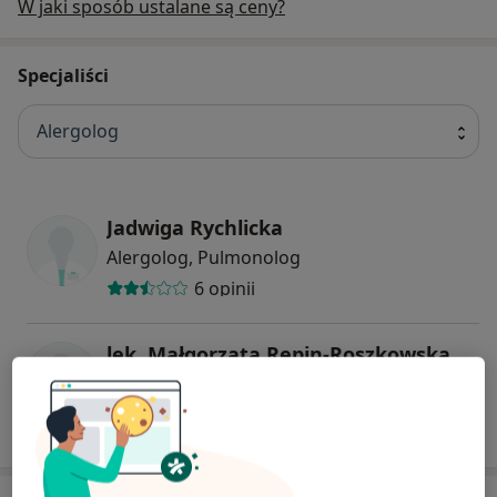
W jaki sposób ustalane są ceny?
Specjaliści
Alergolog
Jadwiga Rychlicka
Alergolog, Pulmonolog
6 opinii
lek. Małgorzata Repin-Roszkowska
Alergolog, Pediatra, Pulmonolog
3 opinie