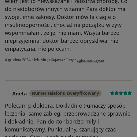
wiem jest to niewskazane i zaostrza chorobę. Co
do niedoborów innych witamin Pani doktor ma
swoje, inne zakresy. Doktor mówiła ciągle o
insulinooporności, chociaż na początku wizyty
wspomniałam, że jej nie mam. Wizyta bardzo
nieprzyjemna, doktor bardzo opryskliwa, nie
empatyczna, nie polecam.
w opinii użytkownika Pacjent
4 grudnia 2024
•
lek. Alicja Kujawa
•
Inny
•
zgłoś nadużycie
Aneta
Numer telefonu zweryfikowany
A
Polecam p doktora. Dokładnie tłumaczy sposób
leczenia, same zabiegi przeprowadzane sprawnie
i dokładnie. Pan doktor bardzo miły i
komunikatywny. Punktualny, szanujący czas