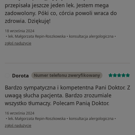
przepisała jeszcze jeden lek. Jestem mega
zadowolony. Póki co, córcia powoli wraca do
zdrowia. Dziękuję!
18 września 2024
•
lek. Małgorzata Repin-Roszkowska
•
konsultacja alergologiczna
•
w opinii użytkownika Piotr
zgłoś nadużycie
Dorota
Numer telefonu zweryfikowany
D
Bardzo sympatyczna i kompetentna Pani Doktor. Z
uwagą słucha pacjenta. Bardzo zrozumiale
wszystko tłumaczy. Polecam Panią Doktor.
16 września 2024
•
lek. Małgorzata Repin-Roszkowska
•
konsultacja alergologiczna
•
w opinii użytkownika Dorota
zgłoś nadużycie