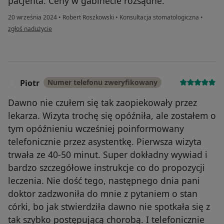
pacjenta. Ceny w gabinecie rozsądne.
20 września 2024
•
Robert Roszkowski
•
Konsultacja stomatologiczna
•
w opinii użytkownika Aneta
zgłoś nadużycie
Piotr
Numer telefonu zweryfikowany
P
Dawno nie czułem się tak zaopiekowały przez
lekarza. Wizyta trochę się opóźniła, ale zostałem o
tym opóźnieniu wcześniej poinformowany
telefonicznie przez asystentkę. Pierwsza wizyta
trwała ze 40-50 minut. Super dokładny wywiad i
bardzo szczegółowe instrukcje co do propozycji
leczenia. Nie dość tego, następnego dnia pani
doktor zadzwoniła do mnie z pytaniem o stan
córki, bo jak stwierdziła dawno nie spotkała się z
tak szybko postępującą chorobą. I telefonicznie