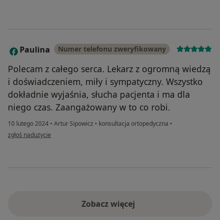
Paulina
Numer telefonu zweryfikowany
P
Polecam z całego serca. Lekarz z ogromną wiedzą
i doświadczeniem, miły i sympatyczny. Wszystko
dokładnie wyjaśnia, słucha pacjenta i ma dla
niego czas. Zaangażowany w to co robi.
10 lutego 2024
•
Artur Sipowicz
•
konsultacja ortopedyczna
•
w opinii użytkownika Paulina
zgłoś nadużycie
Zobacz więcej