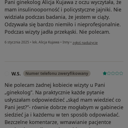
Pani ginekolog Alicja Kujawa z oczu wyczytała, że
mam insulinooporność i policystyczne jajniki. Nie
widziała podczas badania, że jestem w ciąży.
Odzywała się bardzo niemiło i nieprofesjonalnie.
Podczas wizyty jadła przekąski. Nie polecam.
w opinii użytkownika Pacjentka
6 stycznia 2025
•
lek. Alicja Kujawa
•
Inny
•
zgłoś nadużycie
W.S.
Numer telefonu zweryfikowany
W
Nie polecam żadnej kobiecie wizyty u Pani
„ginekolog”. Na praktycznie każde pytanie
usłyszałam odpowiedzieć „skąd mam wiedzieć co
Pani jest?”- równie dobrze mogłabym w gabinecie
siedzieć ja i każdemu w ten sposób odpowiadać.
Bezczelne komentarze, wmawianie pacjentce