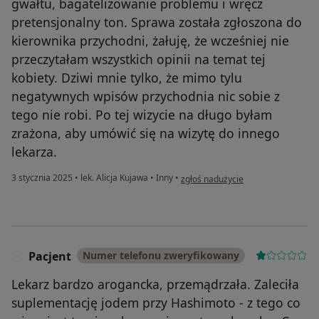
gwałtu, bagatelizowanie problemu i wręcz
pretensjonalny ton. Sprawa została zgłoszona do
kierownika przychodni, żałuję, że wcześniej nie
przeczytałam wszystkich opinii na temat tej
kobiety. Dziwi mnie tylko, że mimo tylu
negatywnych wpisów przychodnia nic sobie z
tego nie robi. Po tej wizycie na długo byłam
zrażona, aby umówić się na wizytę do innego
lekarza.
w opinii użytkownika W.S.
3 stycznia 2025
•
lek. Alicja Kujawa
•
Inny
•
zgłoś nadużycie
Pacjent
Numer telefonu zweryfikowany
P
Lekarz bardzo arogancka, przemądrzała. Zaleciła
suplementację jodem przy Hashimoto - z tego co