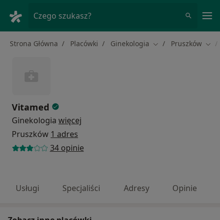
Me
Czego szukasz?
Strona Główna
Placówki
Ginekologia
Pruszków
Zmień miasto
Zmie
Vitamed
Ginekologia
więcej
Pruszków
1 adres
34 opinie
Usługi
Specjaliści
Adresy
Opinie
Zobacz inne placówki