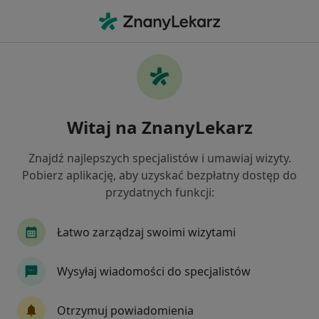
Me
Diagnostyka • Dąbrowa Górnicza, śląskie
Filtry
• 1
Ubezpieczenie
Map
Diagnostyka placówki w Dąbrowie Górniczej
Witaj na ZnanyLekarz
Jak działają wyniki wyszukiwania
Znajdź najlepszych specjalistów i umawiaj wizyty.
Pobierz aplikację, aby uzyskać bezpłatny dostęp do
Wybierz swoje ubezpieczenie
przydatnych funkcji:
Łatwo zarządzaj swoimi wizytami
Wysyłaj wiadomości do specjalistów
Otrzymuj powiadomienia