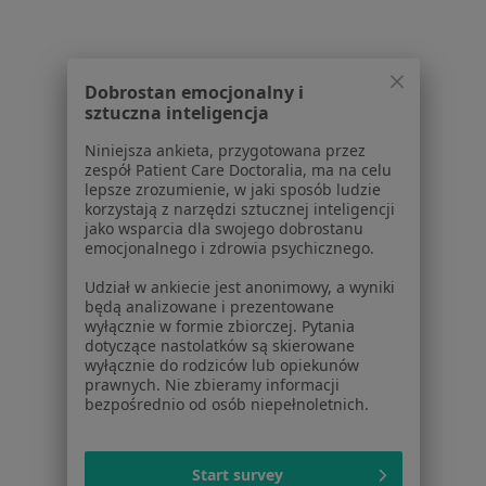
Dobrostan emocjonalny i
Przychodnia Lekarska Med-Mydlice
sztuczna inteligencja
Diagnostyka
Niniejsza ankieta, przygotowana przez
Ludowa 7, Dąbrowa Górnicza
•
Mapa
zespół Patient Care Doctoralia, ma na celu
lepsze zrozumienie, w jaki sposób ludzie
Brak dostępnych specjalistów z wolnymi terminami w tym centrum medycznym.
korzystają z narzędzi sztucznej inteligencji
jako wsparcia dla swojego dobrostanu
Pokaż profil
emocjonalnego i zdrowia psychicznego.
Udział w ankiecie jest anonimowy, a wyniki
będą analizowane i prezentowane
wyłącznie w formie zbiorczej. Pytania
dotyczące nastolatków są skierowane
Strona Główna
Placówki
Diagnostyka
Zmień miasto
wyłącznie do rodziców lub opiekunów
prawnych. Nie zbieramy informacji
Dąbrowa Górnicza
Zmień miasto
bezpośrednio od osób niepełnoletnich.
Start survey