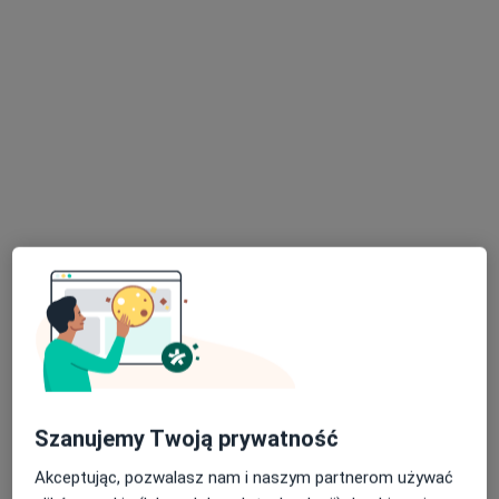
·
Więcej
Diagnostyka, Ginekologia, Chirurgia
1452 opinie
Małobądzka 143, Będzin
•
Mapa
Brak dostępnych specjalistów z wolnymi terminami w tym centrum medycznym.
Pokaż profil
Dostępni specjaliści
Specjaliści znajdują się poza Dąbrowa Górnicza,
śląskie, w obszarach bliskich Twojemu
wyszukiwaniu.
Szanujemy Twoją prywatność
Akceptując, pozwalasz nam i naszym partnerom używać