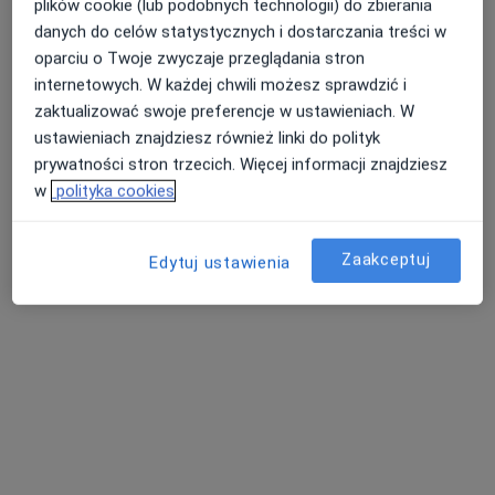
plików cookie (lub podobnych technologii) do zbierania
danych do celów statystycznych i dostarczania treści w
oparciu o Twoje zwyczaje przeglądania stron
internetowych. W każdej chwili możesz sprawdzić i
Bezpieczne płatności
zaktualizować swoje preferencje w ustawieniach. W
Centrum Medyczne GLIVCLINIC
ustawieniach znajdziesz również linki do polityk
·
Więcej
Diagnostyka, Chirurgia, Bariatria
prywatności stron trzecich. Więcej informacji znajdziesz
7803 opinie
w
polityka cookies
Adres 1
Adres 2
Adres 3
Zaakceptuj
Edytuj ustawienia
DL PIANO Segment C - Wrocławska 54, Katowice
•
Mapa
Gastroskopia
499 zł
Pokaż więcej usług
Pracownia
Endoskopii GlivClinic
diagnostyka