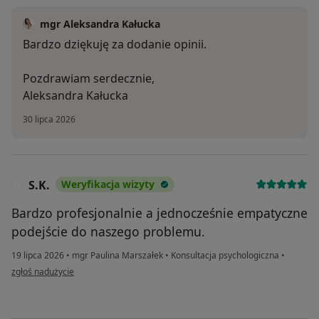
mgr Aleksandra Kałucka
Bardzo dziękuję za dodanie opinii.
Pozdrawiam serdecznie,
Aleksandra Kałucka
30 lipca 2026
S.K.
Weryfikacja wizyty
S
Bardzo profesjonalnie a jednocześnie empatyczne
podejście do naszego problemu.
19 lipca 2026
•
mgr Paulina Marszałek
•
Konsultacja psychologiczna
•
w opinii użytkownika S.K.
zgłoś nadużycie