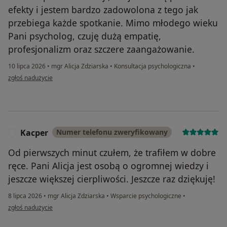
efekty i jestem bardzo zadowolona z tego jak
przebiega każde spotkanie. Mimo młodego wieku
Pani psycholog, czuję dużą empatię,
profesjonalizm oraz szczere zaangażowanie.
10 lipca 2026
•
mgr Alicja Zdziarska
•
Konsultacja psychologiczna
•
w opinii użytkownika AK
zgłoś nadużycie
Kacper
Numer telefonu zweryfikowany
K
Od pierwszych minut czułem, że trafiłem w dobre
ręce. Pani Alicja jest osobą o ogromnej wiedzy i
jeszcze większej cierpliwości. Jeszcze raz dziękuję!
8 lipca 2026
•
mgr Alicja Zdziarska
•
Wsparcie psychologiczne
•
w opinii użytkownika Kacper
zgłoś nadużycie