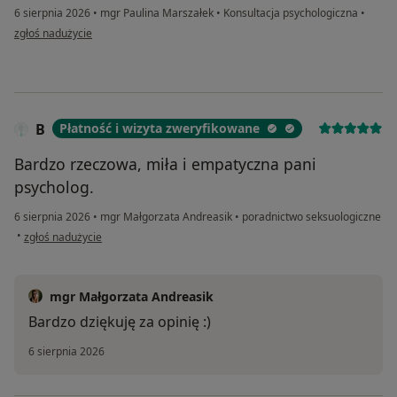
6 sierpnia 2026
•
mgr Paulina Marszałek
•
Konsultacja psychologiczna
•
w opinii użytkownika w.z
zgłoś nadużycie
B
Płatność i wizyta zweryfikowane
Bardzo rzeczowa, miła i empatyczna pani
psycholog.
6 sierpnia 2026
•
mgr Małgorzata Andreasik
•
poradnictwo seksuologiczne
w opinii użytkownika B
•
zgłoś nadużycie
mgr Małgorzata Andreasik
Bardzo dziękuję za opinię :)
6 sierpnia 2026