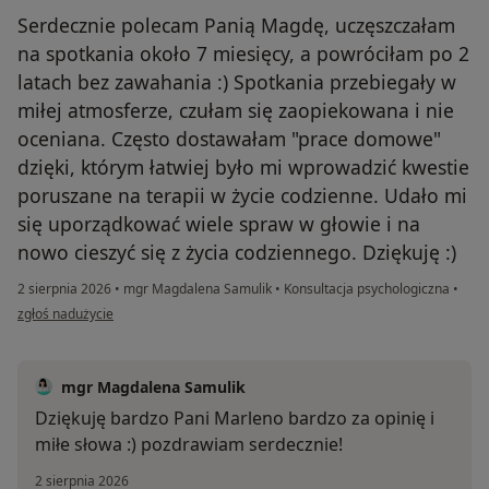
Serdecznie polecam Panią Magdę, uczęszczałam
na spotkania około 7 miesięcy, a powróciłam po 2
latach bez zawahania :) Spotkania przebiegały w
miłej atmosferze, czułam się zaopiekowana i nie
oceniana. Często dostawałam "prace domowe"
dzięki, którym łatwiej było mi wprowadzić kwestie
poruszane na terapii w życie codzienne. Udało mi
się uporządkować wiele spraw w głowie i na
nowo cieszyć się z życia codziennego. Dziękuję :)
2 sierpnia 2026
•
mgr Magdalena Samulik
•
Konsultacja psychologiczna
•
w opinii użytkownika Marlena Brzezińska
zgłoś nadużycie
mgr Magdalena Samulik
Dziękuję bardzo Pani Marleno bardzo za opinię i
miłe słowa :) pozdrawiam serdecznie!
2 sierpnia 2026