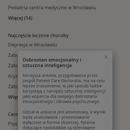
Pediatria centra medyczne w Wrocławiu
Więcej (14)
Więcej w kategorii: Najpopularniesze centra m
Najczęście leczone choroby
Depresja w Wrocławiu
Zaburzenia lękowe w Wrocławiu
Dobrostan emocjonalny i
sztuczna inteligencja
Zaburzenia nastroju w Wrocławiu
Niniejsza ankieta, przygotowana przez
Kryzys emocjonalny w Wrocławiu
zespół Patient Care Doctoralia, ma na celu
lepsze zrozumienie, w jaki sposób ludzie
Zaburzenia emocjonalne w Wrocławiu
korzystają z narzędzi sztucznej inteligencji
jako wsparcia dla swojego dobrostanu
Więcej (15)
emocjonalnego i zdrowia psychicznego.
Więcej w kategorii: Najczęście leczone choroby
Udział w ankiecie jest anonimowy, a wyniki
Centra medyczne Psychologia w pobliżu
będą analizowane i prezentowane
wyłącznie w formie zbiorczej. Pytania
Psychologia centra medyczne w Oleśnicy
dotyczące nastolatków są skierowane