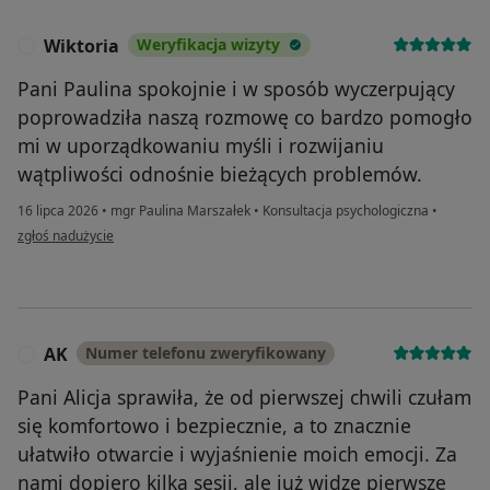
Wiktoria
Weryfikacja wizyty
W
Pani Paulina spokojnie i w sposób wyczerpujący
poprowadziła naszą rozmowę co bardzo pomogło
mi w uporządkowaniu myśli i rozwijaniu
wątpliwości odnośnie bieżących problemów.
16 lipca 2026
•
mgr Paulina Marszałek
•
Konsultacja psychologiczna
•
w opinii użytkownika Wiktoria
zgłoś nadużycie
AK
Numer telefonu zweryfikowany
A
Pani Alicja sprawiła, że od pierwszej chwili czułam
się komfortowo i bezpiecznie, a to znacznie
ułatwiło otwarcie i wyjaśnienie moich emocji. Za
nami dopiero kilka sesji, ale już widzę pierwsze