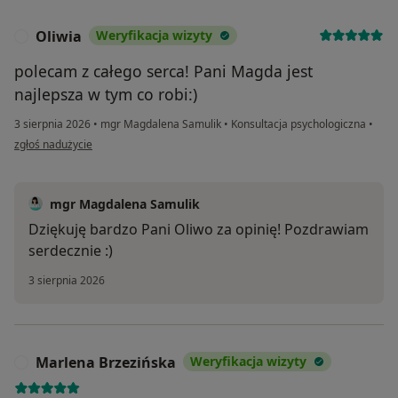
Oliwia
Weryfikacja wizyty
O
polecam z całego serca! Pani Magda jest
najlepsza w tym co robi:)
3 sierpnia 2026
•
mgr Magdalena Samulik
•
Konsultacja psychologiczna
•
w opinii użytkownika Oliwia
zgłoś nadużycie
mgr Magdalena Samulik
Dziękuję bardzo Pani Oliwo za opinię! Pozdrawiam
serdecznie :)
3 sierpnia 2026
Marlena Brzezińska
Weryfikacja wizyty
M