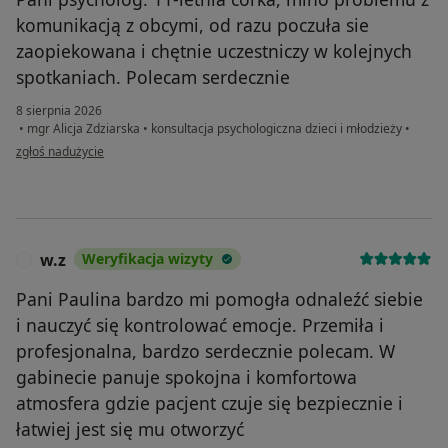
komunikacją z obcymi, od razu poczuła sie
zaopiekowana i chętnie uczestniczy w kolejnych
spotkaniach. Polecam serdecznie
8 sierpnia 2026
•
mgr Alicja Zdziarska
•
konsultacja psychologiczna dzieci i młodzieży
•
w opinii użytkownika Iwona
zgłoś nadużycie
w.z
Weryfikacja wizyty
W
Pani Paulina bardzo mi pomogła odnaleźć siebie
i nauczyć się kontrolować emocje. Przemiła i
profesjonalna, bardzo serdecznie polecam. W
gabinecie panuje spokojna i komfortowa
atmosfera gdzie pacjent czuje się bezpiecznie i
łatwiej jest się mu otworzyć