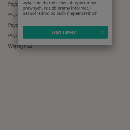
wyłącznie do rodziców lub opiekunów
Psychologia centra medyczne w Oławie
prawnych. Nie zbieramy informacji
bezpośrednio od osób niepełnoletnich.
Psychologia centra medyczne w Brzegu
Psychologia centra medyczne w Trzebnicy
Start survey
Psychologia centra medyczne w Świdnicy
Więcej (12)
Więcej w kategorii: Centra medyczne Psycholog