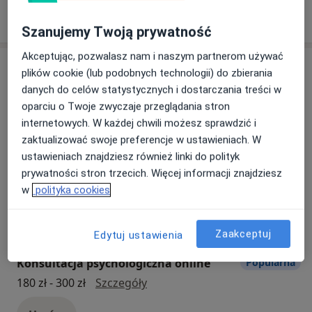
Zobacz więcej
Szanujemy Twoją prywatność
Akceptując, pozwalasz nam i naszym partnerom używać
Usługi
plików cookie (lub podobnych technologii) do zbierania
danych do celów statystycznych i dostarczania treści w
Wszystkie
oparciu o Twoje zwyczaje przeglądania stron
internetowych. W każdej chwili możesz sprawdzić i
zaktualizować swoje preferencje w ustawieniach. W
ustawieniach znajdziesz również linki do polityk
Konsultacja psychologiczna
Popularna
prywatności stron trzecich. Więcej informacji znajdziesz
Konsultacja psychologiczna
Od 150 zł
Szczegóły
w
polityka cookies
Umów
Zaakceptuj
Edytuj ustawienia
Konsultacja psychologiczna online
Popularna
Konsultacja psychologiczna onl
180 zł - 300 zł
Szczegóły