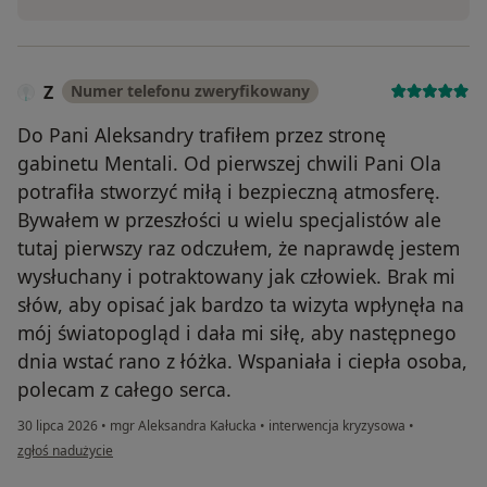
Z
Numer telefonu zweryfikowany
Do Pani Aleksandry trafiłem przez stronę
gabinetu Mentali. Od pierwszej chwili Pani Ola
potrafiła stworzyć miłą i bezpieczną atmosferę.
Bywałem w przeszłości u wielu specjalistów ale
tutaj pierwszy raz odczułem, że naprawdę jestem
wysłuchany i potraktowany jak człowiek. Brak mi
słów, aby opisać jak bardzo ta wizyta wpłynęła na
mój światopogląd i dała mi siłę, aby następnego
dnia wstać rano z łóżka. Wspaniała i ciepła osoba,
polecam z całego serca.
30 lipca 2026
•
mgr Aleksandra Kałucka
•
interwencja kryzysowa
•
w opinii użytkownika Z
zgłoś nadużycie