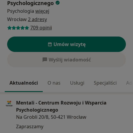
Psychologicznego
Psychologia
więcej
Wrocław
2 adresy
709 opinii
Umów wizytę
Wyślij wiadomość
Aktualności
O nas
Usługi
Specjaliści
Ad
Mentali - Centrum Rozwoju i Wsparcia
Psychologicznego
Na Grobli 20/8, 50-421 Wrocław
Zapraszamy