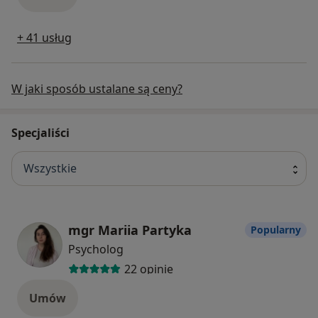
+ 41 usług
W jaki sposób ustalane są ceny?
Specjaliści
Wszystkie
mgr Mariia Partyka
Popularny
Psycholog
22 opinie
Umów