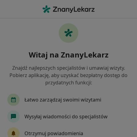
Me
Psychiatria • Serock, mazowieckie
Filtry
• 1
Ubezpieczenie
Map
Psychiatria placówki w Serocku
Witaj na ZnanyLekarz
Jak działają wyniki wyszukiwania
Znajdź najlepszych specjalistów i umawiaj wizyty.
Pobierz aplikację, aby uzyskać bezpłatny dostęp do
Wybierz swoje ubezpieczenie
przydatnych funkcji:
Łatwo zarządzaj swoimi wizytami
Wysyłaj wiadomości do specjalistów
Otrzymuj powiadomienia