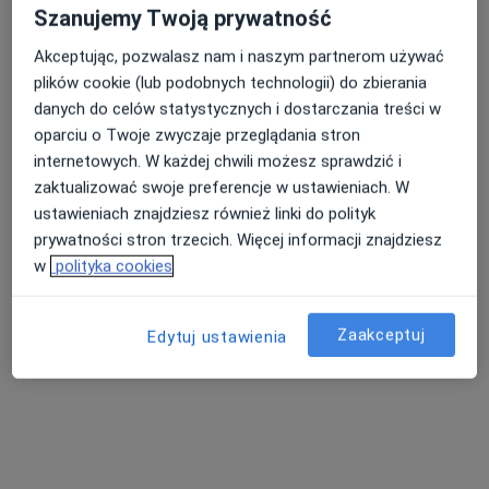
Szanujemy Twoją prywatność
Akceptując, pozwalasz nam i naszym partnerom używać
plików cookie (lub podobnych technologii) do zbierania
Niepubliczny Zakład Opieki Zdrowotnej w
danych do celów statystycznych i dostarczania treści w
Wieliszewie Ber-Med
oparciu o Twoje zwyczaje przeglądania stron
·
Więcej
Psychiatria, Pediatria, Medycyna rodzinna
internetowych. W każdej chwili możesz sprawdzić i
41 opinii
zaktualizować swoje preferencje w ustawieniach. W
ustawieniach znajdziesz również linki do polityk
Niepodległości 85, Wieliszew
•
Mapa
prywatności stron trzecich. Więcej informacji znajdziesz
Brak dostępnych specjalistów z wolnymi terminami w tym centrum medycznym.
w
polityka cookies
Pokaż profil
Zaakceptuj
Edytuj ustawienia