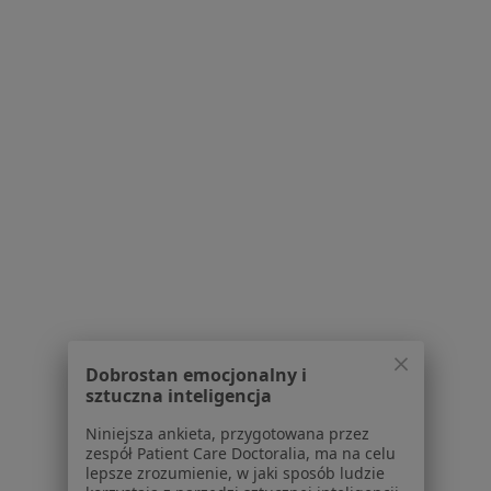
psychiatra
psychiatra
Zobacz wszystkich 16 specjalistów
Brak dostępnych specjalistów z wolnymi terminami w tym centrum medycznym.
Pokaż profil
Dobrostan emocjonalny i
sztuczna inteligencja
Bezpieczne płatności
Medical Centrum
Niniejsza ankieta, przygotowana przez
zespół Patient Care Doctoralia, ma na celu
·
Więcej
Psychiatria, Chirurgia, Dietetyka
lepsze zrozumienie, w jaki sposób ludzie
4491 opinii