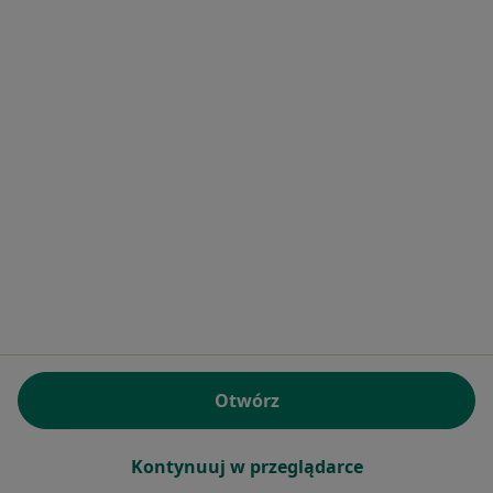
Bezpieczne płatności
Euromedica - Europejskie Centrum
Medycyny Specjalistycznej
·
Więcej
Psychiatria, Endokrynologia, Diagnostyka
3932 opinie
Konsultacja psychiatryczna (kolejna wizyta)
280 zł
Pokaż więcej usług
lek. Andrzej Juryk
lek. Emilia Jabłońska
psychiatra
psychiatra
Otwórz
Brak dostępnych specjalistów z wolnymi terminami w tym centrum medycznym.
Kontynuuj w przeglądarce
Pokaż profil