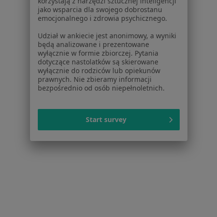
korzystają z narzędzi sztucznej inteligencji
jako wsparcia dla swojego dobrostanu
Brak dostępnych specjalistów z wolnymi terminami w tym centrum medycznym.
emocjonalnego i zdrowia psychicznego.
Pokaż profil
Udział w ankiecie jest anonimowy, a wyniki
będą analizowane i prezentowane
wyłącznie w formie zbiorczej. Pytania
dotyczące nastolatków są skierowane
wyłącznie do rodziców lub opiekunów
prawnych. Nie zbieramy informacji
bezpośrednio od osób niepełnoletnich.
Start survey
Bezpieczne płatności
SensusBalans Sp. z o. o.
·
Więcej
Psychiatria, Dietetyka, Psychologia
350 opinii
Konsultacja psychiatryczna
350 zł
Pokaż więcej usług