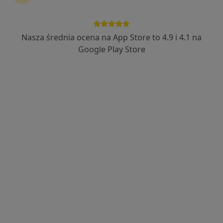
Bezpieczne płatności
Przychodnia Specjalistyczna Mil-Med
Nasza średnia ocena na App Store to 4.9 i 4.1 na
·
Więcej
Psychiatria, Kardiologia, Pediatria
Google Play Store
122 opinie
Strużańska 9, Legionowo
•
Mapa
Brak dostępnych specjalistów z wolnymi terminami w tym centrum medycznym.
Pokaż profil
PSYCHOKLINIKA Poradnie Zdrowia