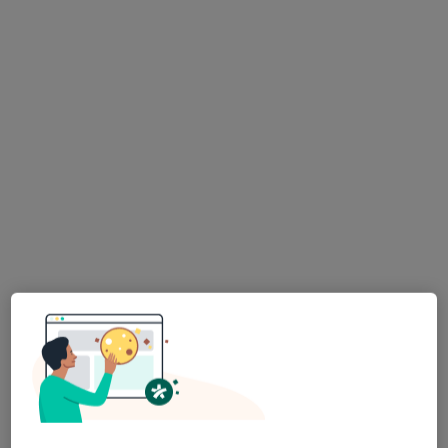
Psycho Atelier - Gabinety psychologiczne
·
Więcej
Psychiatria, Psychologia, Psychoterapia
Polskiej Organizacji Wojskowej 16/2
•
Mapa
Brak dostępnych specjalistów z wolnymi terminami w tym centrum medycznym.
Pokaż profil