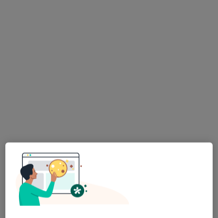
430 opinii
Stanisława Wojciechowskiego 37/51, Warszawa
•
Mapa
Brak dostępnych specjalistów z wolnymi terminami w tym centrum medycznym.
Pokaż profil
Centrum Medyczne Eureka
·
Więcej
Psychiatria, Ginekologia, Chirurgia
101 opinii
Ołówkowa 1 d, Pruszków
•
Mapa