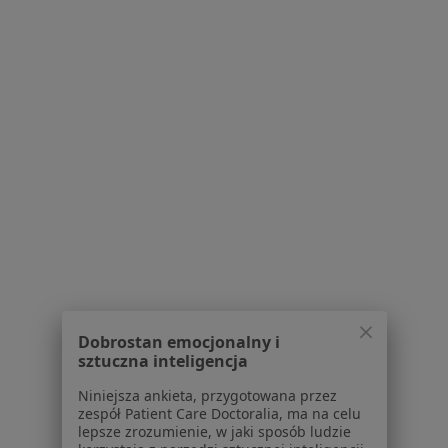
lek. Aleksandra
lek. Monika Salach-
lek. Małgorzata
Maryszczak
Pietraczyk
Przychodzeń
psychiatra
psychiatra
psychiatra
Brak dostępnych specjalistów z wolnymi terminami w tym centrum medycznym.
Pokaż profil
Dobrostan emocjonalny i
sztuczna inteligencja
Bezpieczne płatności
Niniejsza ankieta, przygotowana przez
PsychoSfera Centrum Zdrowia
zespół Patient Care Doctoralia, ma na celu
Psychicznego
lepsze zrozumienie, w jaki sposób ludzie