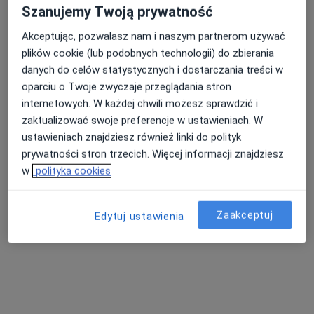
Szanujemy Twoją prywatność
Konsultacja psychiatryczna (kolejna wizyta)
300 zł
Pokaż więcej usług
Akceptując, pozwalasz nam i naszym partnerom używać
plików cookie (lub podobnych technologii) do zbierania
danych do celów statystycznych i dostarczania treści w
oparciu o Twoje zwyczaje przeglądania stron
dr Dorota Jabłońska-
Moczuło
internetowych. W każdej chwili możesz sprawdzić i
psychiatra
zaktualizować swoje preferencje w ustawieniach. W
ustawieniach znajdziesz również linki do polityk
Brak dostępnych specjalistów z wolnymi terminami w tym centrum medycznym.
prywatności stron trzecich. Więcej informacji znajdziesz
w
polityka cookies
Pokaż profil
Zaakceptuj
Edytuj ustawienia