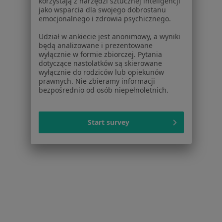
korzystają z narzędzi sztucznej inteligencji
·
Więcej
Psychiatria, Psychologia, Psychoterapia
jako wsparcia dla swojego dobrostanu
1043 opinie
emocjonalnego i zdrowia psychicznego.
Konsultacja psychiatryczna dorosłych (wizyta kontrolna)
300 zł
Udział w ankiecie jest anonimowy, a wyniki
będą analizowane i prezentowane
wyłącznie w formie zbiorczej. Pytania
dotyczące nastolatków są skierowane
wyłącznie do rodziców lub opiekunów
dr n. med. Katarzyna
lek. Olga Padała
lek. Zuzanna Kupisz
prawnych. Nie zbieramy informacji
Załuska-Ogryzek
psychiatra
psychiatra
bezpośrednio od osób niepełnoletnich.
psychiatra
Zobacz wszystkich 4 specjalistów
Start survey
Brak dostępnych specjalistów z wolnymi terminami w tym centrum medycznym.
Pokaż profil