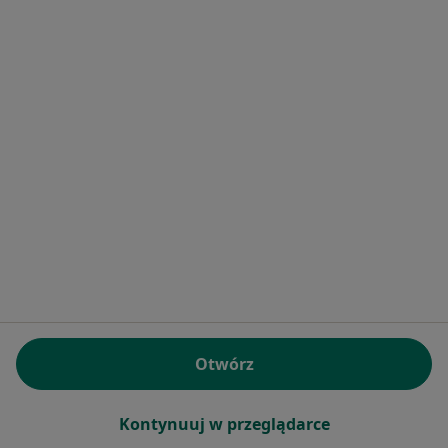
·
Więcej
Psychiatria, Dietetyka, Ultrasonografia
427 opinii
Konsultacja psychiatryczna (kolejna wizyta)
200 zł
Pokaż więcej usług
Brak dostępnych specjalistów z wolnymi terminami w tym centrum medycznym.
Pokaż profil
Otwórz
Bezpieczne płatności
Kontynuuj w przeglądarce
Centrum Medyczne UNIMED