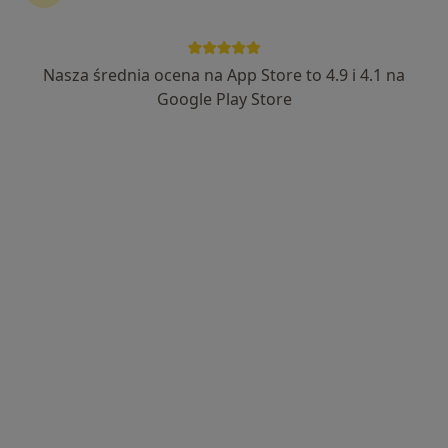
Bezpieczne płatności
7 Góra Med, lekarze specjaliści,
Nasza średnia ocena na App Store to 4.9 i 4.1 na
psychoterapia, online
Google Play Store
·
Więcej
Psychiatria, Gastrologia, Pulmonologia
115 opinii
Lazurowa 11, Warszawa
•
Mapa
Brak dostępnych specjalistów z wolnymi terminami w tym centrum medycznym.
Pokaż profil