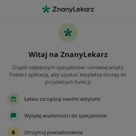
Me
Psychiatria • Pruszków, mazowieckie
Filtry
• 1
Ubezpieczenie
Map
Psychiatria placówki w Pruszkowie
Witaj na ZnanyLekarz
Jak działają wyniki wyszukiwania
Znajdź najlepszych specjalistów i umawiaj wizyty.
Pobierz aplikację, aby uzyskać bezpłatny dostęp do
Wybierz swoje ubezpieczenie
przydatnych funkcji:
Łatwo zarządzaj swoimi wizytami
Wysyłaj wiadomości do specjalistów
Otrzymuj powiadomienia