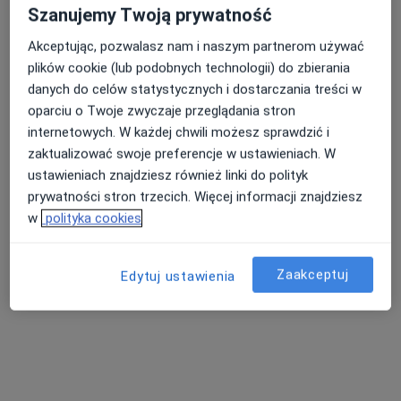
Praxis Bydgoszcz
Szanujemy Twoją prywatność
·
Więcej
Psychiatria, Psychologia, Psychoterapia
Akceptując, pozwalasz nam i naszym partnerom używać
3296 opinii
plików cookie (lub podobnych technologii) do zbierania
Popularna placówka: pacjenci chętnie płacą online
danych do celów statystycznych i dostarczania treści w
Konsultacja psychiatryczna (kolejna wizyta)
290 zł
oparciu o Twoje zwyczaje przeglądania stron
Pokaż więcej usług
internetowych. W każdej chwili możesz sprawdzić i
zaktualizować swoje preferencje w ustawieniach. W
ustawieniach znajdziesz również linki do polityk
prywatności stron trzecich. Więcej informacji znajdziesz
lek. Natalia
lek. Agata Wolf
lek. Paweł Kapała
w
polityka cookies
Dzięgielewska
psychiatra
psychiatra
psychiatra
Zobacz wszystkich 15 specjalistów
Zaakceptuj
Edytuj ustawienia
Brak dostępnych specjalistów z wolnymi terminami w tym centrum medycznym.
Pokaż profil