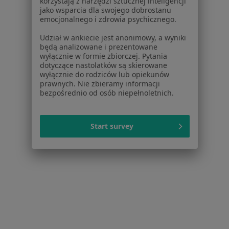
korzystają z narzędzi sztucznej inteligencji
Konsultacja psychiatryczna (kolejna wizyta)
280 zł
jako wsparcia dla swojego dobrostanu
Pokaż więcej usług
emocjonalnego i zdrowia psychicznego.
Udział w ankiecie jest anonimowy, a wyniki
będą analizowane i prezentowane
wyłącznie w formie zbiorczej. Pytania
lek. Andrzej Juryk
lek. Emilia Jabłońska
dotyczące nastolatków są skierowane
psychiatra
psychiatra
wyłącznie do rodziców lub opiekunów
prawnych. Nie zbieramy informacji
Brak dostępnych specjalistów z wolnymi terminami w tym centrum medycznym.
bezpośrednio od osób niepełnoletnich.
Pokaż profil
Start survey
Bezpieczne płatności