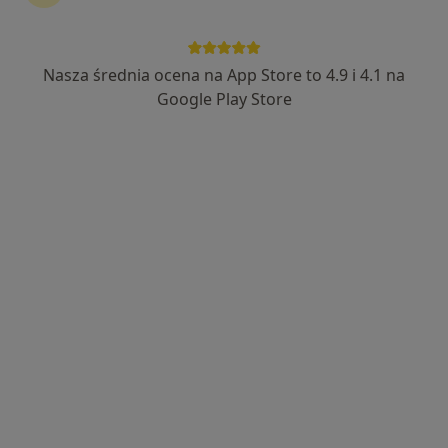
ORTO SPORT CENTER
·
Więcej
Psychiatria, Ortopedia, Ortopedia dziecięca
Nasza średnia ocena na App Store to 4.9 i 4.1 na
3421 opinii
Google Play Store
Grunwaldzka 38, Ropczyce
•
Mapa
Brak dostępnych specjalistów z wolnymi terminami w tym centrum medycznym.
Pokaż profil
Medikal Poradnia Leczenia Nerwic
Oddział Dzienny Leczenia Zaburzeń