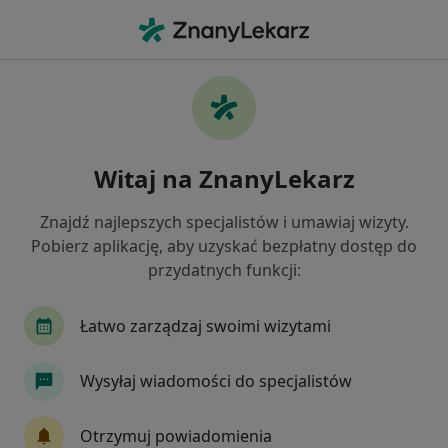
Me
Psychiatria • Będzin, śląskie
Filtry
• 1
Ubezpieczenie
Map
Psychiatria placówki w Będzinie
Witaj na ZnanyLekarz
Jak działają wyniki wyszukiwania
Znajdź najlepszych specjalistów i umawiaj wizyty.
Pobierz aplikację, aby uzyskać bezpłatny dostęp do
Wybierz swoje ubezpieczenie
przydatnych funkcji:
Allianz
LUX MED
Medicover
POLMED
Łatwo zarządzaj swoimi wizytami
Wysyłaj wiadomości do specjalistów
Otrzymuj powiadomienia