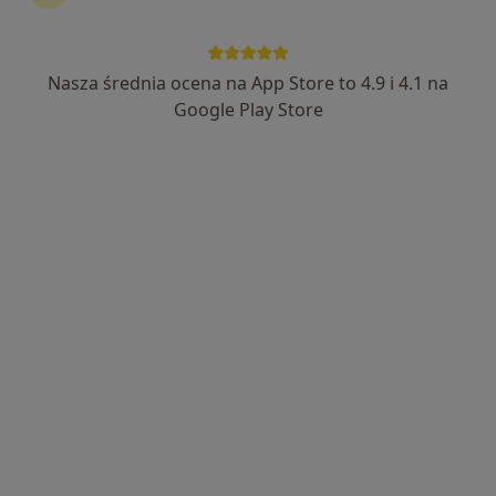
Nasza średnia ocena na App Store to 4.9 i 4.1 na
Bezpieczne płatności
Google Play Store
INTER-MED BĘDZIN
·
Więcej
Psychiatria, Interna, Chirurgia
2304 opinie
Ignacego Krasickiego 14, Będzin
•
Mapa
Konsultacja psychiatryczna
300 zł
lek. Marek Kłosek
Paweł Potempa
psychiatra
psychiatra
Brak dostępnych specjalistów z wolnymi terminami w tym centrum medycznym.
Pokaż profil