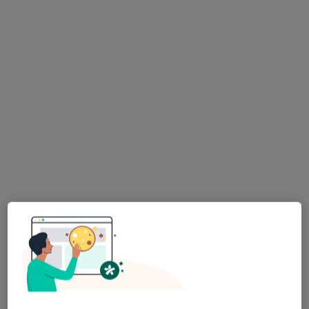
Piłsudskiego 61, Będzin
•
Mapa
Brak dostępnych specjalistów z wolnymi terminami w tym centrum medycznym.
Pokaż profil
Centrum Medyczne STIM
·
Więcej
Psychiatria, Położnictwo, Ginekologia
439 opinii
Mikołaja Kopernika 24, Dąbrowa Górnicza
•
Mapa
Konsultacja psychiatryczna (kolejna wizyta)
300 zł