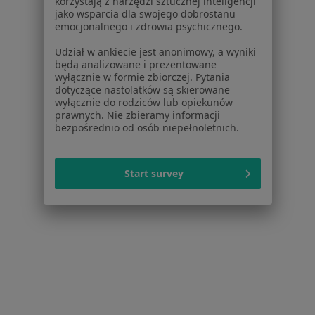
korzystają z narzędzi sztucznej inteligencji
jako wsparcia dla swojego dobrostanu
emocjonalnego i zdrowia psychicznego.
Pokaż profil
Udział w ankiecie jest anonimowy, a wyniki
będą analizowane i prezentowane
wyłącznie w formie zbiorczej. Pytania
dotyczące nastolatków są skierowane
wyłącznie do rodziców lub opiekunów
prawnych. Nie zbieramy informacji
bezpośrednio od osób niepełnoletnich.
Start survey
Bezpieczne płatności
Centrum Zdrowia Mosty
·
Więcej
Psychiatria, Psychologia, Psychiatria dziecięca
768 opinii
Konsultacja psychiatryczna online (kolejna wizyta)
300 zł
Pokaż więcej usług