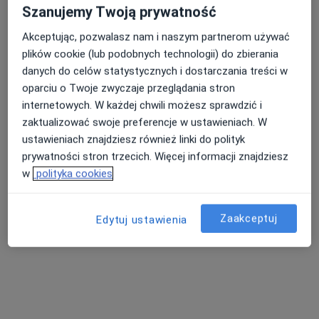
Pokaż więcej usług
Szanujemy Twoją prywatność
Akceptując, pozwalasz nam i naszym partnerom używać
plików cookie (lub podobnych technologii) do zbierania
lek. Natalia Flajszok-
danych do celów statystycznych i dostarczania treści w
Macierzyńska
oparciu o Twoje zwyczaje przeglądania stron
psychiatra
internetowych. W każdej chwili możesz sprawdzić i
Brak dostępnych specjalistów z wolnymi terminami w tym centrum medycznym.
zaktualizować swoje preferencje w ustawieniach. W
ustawieniach znajdziesz również linki do polityk
Pokaż profil
prywatności stron trzecich. Więcej informacji znajdziesz
w
polityka cookies
Zaakceptuj
Edytuj ustawienia
Neurosphera Centrum Padaczki