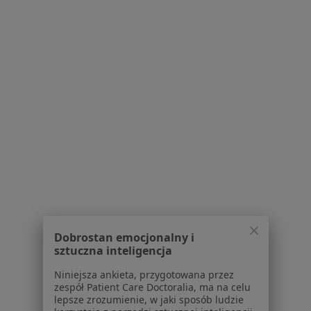
Bezpieczne płatności
Magwise Centrum Medyczne
·
Więcej
Psychiatria, Psychologia, Psychoterapia
1099 opinii
Konsultacja online (pierwsza wizyta)
400 zł
Pokaż więcej usług
lek. Jakub Kasprzyk
lek. Sylwia Banaczyk
lek. Tomasz
Dobrostan emocjonalny i
psychiatra
psychiatra
Kowalczyk
sztuczna inteligencja
psychiatra
Niniejsza ankieta, przygotowana przez
Zobacz wszystkich 5 specjalistów
zespół Patient Care Doctoralia, ma na celu
lepsze zrozumienie, w jaki sposób ludzie
Brak dostępnych specjalistów z wolnymi terminami w tym centrum medycznym.