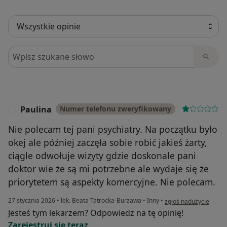
Szukaj w opiniach
Paulina
Numer telefonu zweryfikowany
P
Nie polecam tej pani psychiatry. Na początku było
okej ale później zaczęła sobie robić jakieś żarty,
ciągle odwołuje wizyty gdzie doskonale pani
doktor wie że są mi potrzebne ale wydaje się że
priorytetem są aspekty komercyjne. Nie polecam.
w opinii użytkownika P
27 stycznia 2026
•
lek. Beata Tatrocka-Burzawa
•
Inny
•
zgłoś nadużycie
Jesteś tym lekarzem? Odpowiedz na tę opinię!
Zarejestruj się teraz