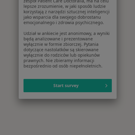
zespół Patient Care Doctoralia, ma na celu
lepsze zrozumienie, w jaki sposób ludzie
korzystają z narzędzi sztucznej inteligencji
jako wsparcia dla swojego dobrostanu
emocjonalnego i zdrowia psychicznego.
Udział w ankiecie jest anonimowy, a wyniki
będą analizowane i prezentowane
wyłącznie w formie zbiorczej. Pytania
dotyczące nastolatków są skierowane
wyłącznie do rodziców lub opiekunów
prawnych. Nie zbieramy informacji
bezpośrednio od osób niepełnoletnich.
Start survey