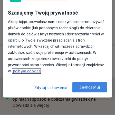
Powiększ mapę
Szanujemy Twoją prywatność
Akceptując, pozwalasz nam i naszym partnerom używać
Ośrodek Terapii i Psychoedukacji Kompas
plików cookie (lub podobnych technologii) do zbierania
Modrzejowska 27, 42-500 Będzin
danych do celów statystycznych i dostarczania treści w
oparciu o Twoje zwyczaje przeglądania stron
internetowych. W każdej chwili możesz sprawdzić i
Opinie o specjalistach (11)
zaktualizować swoje preferencje w ustawieniach. W
ustawieniach znajdziesz również linki do polityk
prywatności stron trzecich. Więcej informacji znajdziesz
11 opinii
w
polityka cookies
Sprawdzamy wszystkie opinie. Moderujemy je
Zaakceptuj
Edytuj ustawienia
zgodnie z naszymi zasadami, dowiedz się więcej o
opiniach i sposobie obliczania gwiazdek na
Dowiedz się więcej o opiniach
Dowiedz się więcej