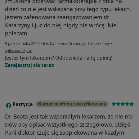
zmuszona przerwać farmakoterapię z dnia na
dzień co nie jest wskazane przy tego typu lekach.
Jestem zażenowana zaangażowaniem dr
Katarzyny i już do niej nigdy nie wrócę. Nie
polecam.
9 października 2024
•
lek. Katarzyna Urbańczyk-Łosień
•
Inny
•
w opinii użytkownika Kasia
zgłoś nadużycie
Jesteś tym lekarzem? Odpowiedz na tę opinię!
Zarejestruj się teraz
Patrycja
Numer telefonu zweryfikowany
P
Dr. Beata jest tak wspaniałym lekarzem, ze nie ma
słów aby opisać wszystkiego szczegółowo. Dzięki
Pani doktor czuje się zaopiekowana w każdym