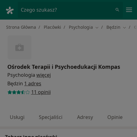
Me
Czego szukasz?
Strona Główna
Placówki
Psychologia
Będzin
O
Zmień miasto
Zmień 
Ośrodek Terapii i Psychoedukacji Kompas
Psychologia
więcej
Będzin
1 adres
11 opinii
Usługi
Specjaliści
Adresy
Opinie
Zobacz inne placówki