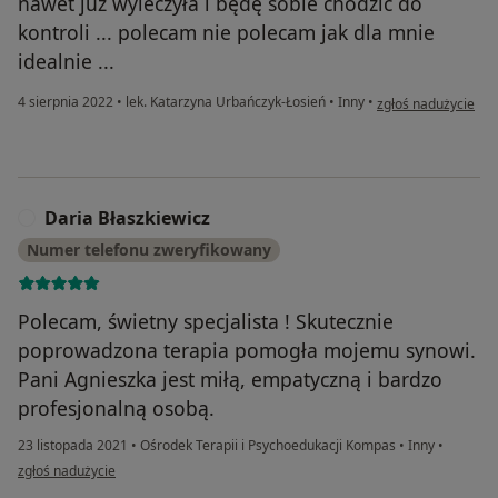
nawet już wyleczyła i będę sobie chodzić do
kontroli ... polecam nie polecam jak dla mnie
idealnie ...
w opinii użytkowni
4 sierpnia 2022
•
lek. Katarzyna Urbańczyk-Łosień
•
Inny
•
zgłoś nadużycie
Daria Błaszkiewicz
D
Numer telefonu zweryfikowany
Polecam, świetny specjalista ! Skutecznie
poprowadzona terapia pomogła mojemu synowi.
Pani Agnieszka jest miłą, empatyczną i bardzo
profesjonalną osobą.
23 listopada 2021
•
Ośrodek Terapii i Psychoedukacji Kompas
•
Inny
•
w opinii użytkownika Daria Błaszkiewicz
zgłoś nadużycie