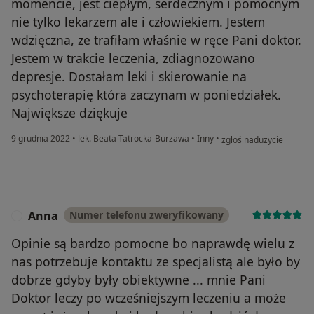
momencie, jest ciepłym, serdecznym i pomocnym
nie tylko lekarzem ale i człowiekiem. Jestem
wdzięczna, ze trafiłam właśnie w ręce Pani doktor.
Jestem w trakcie leczenia, zdiagnozowano
depresje. Dostałam leki i skierowanie na
psychoterapię która zaczynam w poniedziałek.
Największe dziękuje
w opinii użytkownika Pa
9 grudnia 2022
•
lek. Beata Tatrocka-Burzawa
•
Inny
•
zgłoś nadużycie
Anna
Numer telefonu zweryfikowany
A
Opinie są bardzo pomocne bo naprawdę wielu z
nas potrzebuje kontaktu ze specjalistą ale było by
dobrze gdyby były obiektywne ... mnie Pani
Doktor leczy po wcześniejszym leczeniu a może