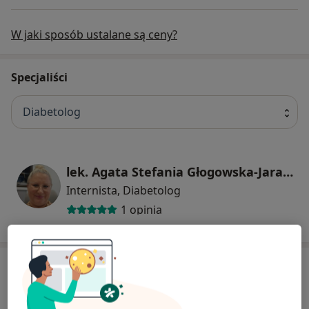
W jaki sposób ustalane są ceny?
Specjaliści
Diabetolog
lek. Agata Stefania Głogowska-Jaraczewska
Internista, Diabetolog
1 opinia
Adres