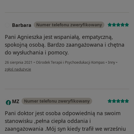
Barbara
Numer telefonu zweryfikowany
B
Pani Agnieszka jest wspaniałą, empatyczną,
spokojną osobą. Bardzo zaangażowana i chętna
do wysłuchania i pomocy.
26 sierpnia 2021
•
Ośrodek Terapii i Psychoedukacji Kompas
•
Inny
•
w opinii użytkownika Barbara
zgłoś nadużycie
MZ
Numer telefonu zweryfikowany
M
Pani doktor jest osoba odpowiednią na swoim
stanowisku ,pełna ciepła oddania i
zaangażowania .Mój syn kiedy trafił we wrześniu