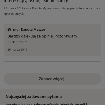
interesującą osobę...siebie samą!
25 marca 2019
•
mgr Danuta Myszor
•
konsultacja psychoterapeutyczna
•
w opinii użytkownika kc.calka
zgłoś nadużycie
mgr Danuta Myszor
Bardzo dziękuję za opinię. Pozdrawiam
serdecznie.
26 marca 2019
Zobacz więcej
Najczęściej zadawane pytania
Porady z jakiego zakresu oferuje Ośrodek Terapii i