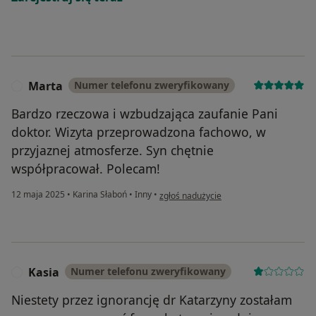
Marta
Numer telefonu zweryfikowany
M
Bardzo rzeczowa i wzbudzająca zaufanie Pani
doktor. Wizyta przeprowadzona fachowo, w
przyjaznej atmosferze. Syn chętnie
współpracował. Polecam!
w opinii użytkownika Marta
12 maja 2025
•
Karina Słaboń
•
Inny
•
zgłoś nadużycie
Kasia
Numer telefonu zweryfikowany
K
Niestety przez ignorancję dr Katarzyny zostałam