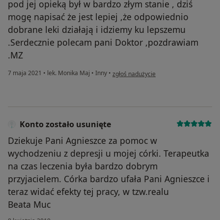
pod jej opieką był w bardzo złym stanie , dziś
mogę napisać że jest lepiej ,że odpowiednio
dobrane leki działają i idziemy ku lepszemu
.Serdecznie polecam pani Doktor ,pozdrawiam
.MZ
w opinii użytkownika MZ
7 maja 2021
•
lek. Monika Maj
•
Inny
•
zgłoś nadużycie
Konto zostało usunięte
Dziekuje Pani Agnieszce za pomoc w
wychodzeniu z depresji u mojej córki. Terapeutka
na czas leczenia była bardzo dobrym
przyjacielem. Córka bardzo ufała Pani Agnieszce i
teraz widać efekty tej pracy, w tzw.realu
Beata Muc