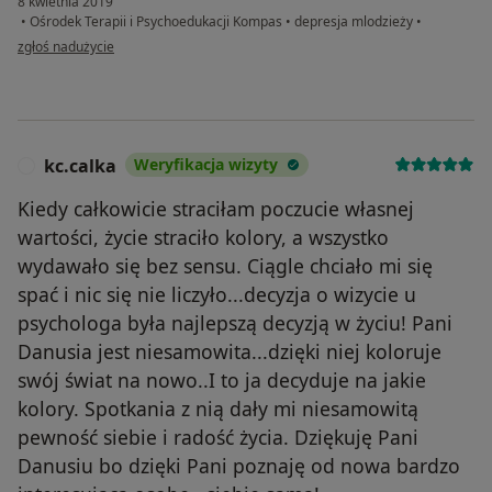
8 kwietnia 2019
•
Ośrodek Terapii i Psychoedukacji Kompas
•
depresja mlodzieży
•
w opinii użytkownika Konto zostało usunięte
zgłoś nadużycie
kc.calka
Weryfikacja wizyty
K
Kiedy całkowicie straciłam poczucie własnej
wartości, życie straciło kolory, a wszystko
wydawało się bez sensu. Ciągle chciało mi się
spać i nic się nie liczyło...decyzja o wizycie u
psychologa była najlepszą decyzją w życiu! Pani
Danusia jest niesamowita...dzięki niej koloruje
swój świat na nowo..I to ja decyduje na jakie
kolory. Spotkania z nią dały mi niesamowitą
pewność siebie i radość życia. Dziękuję Pani
Danusiu bo dzięki Pani poznaję od nowa bardzo