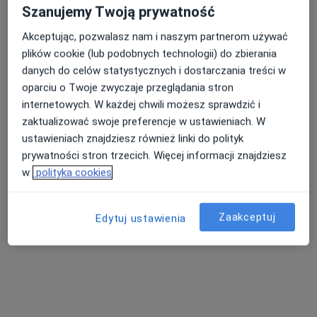
Szanujemy Twoją prywatność
Piaskowa 30, Starogard Gdański
•
Mapa
Akceptując, pozwalasz nam i naszym partnerom używać
Brak dostępnych specjalistów z wolnymi terminami w tym centrum medycznym.
plików cookie (lub podobnych technologii) do zbierania
danych do celów statystycznych i dostarczania treści w
Pokaż profil
oparciu o Twoje zwyczaje przeglądania stron
internetowych. W każdej chwili możesz sprawdzić i
zaktualizować swoje preferencje w ustawieniach. W
ustawieniach znajdziesz również linki do polityk
prywatności stron trzecich. Więcej informacji znajdziesz
w
polityka cookies
Zaakceptuj
Edytuj ustawienia
Specjalistyczny Szpital św. Jana w
likwidacji
·
Więcej
Pediatria, Chirurgia, Interna
11 opinii
Balewskiego 1, Starogard Gdański
•
Mapa