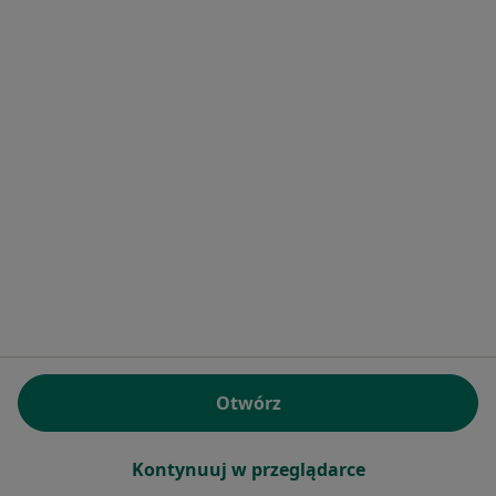
Bezpieczne płatności
Centrum Medyczne TriMedic
·
Więcej
Pediatria, Fizjoterapia, Ortopedia
1982 opinie
Brak dostępnych specjalistów z wolnymi terminami w tym centrum medycznym.
Otwórz
Pokaż profil
Kontynuuj w przeglądarce