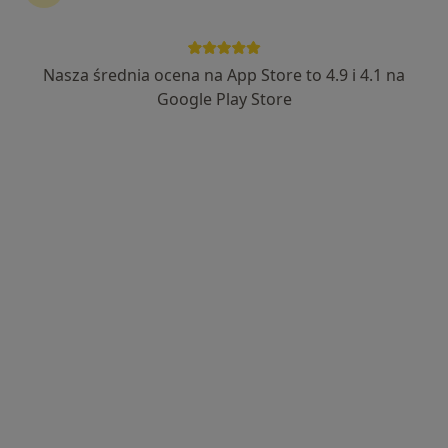
Bezpieczne płatności
Centrum Medyczne POLMED w
Nasza średnia ocena na App Store to 4.9 i 4.1 na
Google Play Store
Starogardzie Gdańskim
·
Więcej
Pediatria, Interna, Kardiologia
1031 opinii
Os. Kopernika 21, Starogard Gdański
•
Mapa
Konsultacja pediatryczna
300 zł
dr n. med. Katarzyna
lek. Ryszard Tuliński
dr n. med. Piotr
Korzeniowska
pediatra
Landowski
pediatra
gastrolog
Brak dostępnych specjalistów z wolnymi terminami w tym centrum medycznym.
Pokaż profil