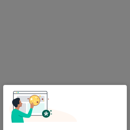
aleja Jana Pawła II 5A, Starogard Gdański
•
Mapa
Konsultacja pediatryczna
Brak dostępnych specjalistów z wolnymi terminami w tym centrum medycznym.
Pokaż profil
Przychodnia Starmed
·
Więcej
Pediatria, Ginekologia, Endokrynologia
1132 opinie