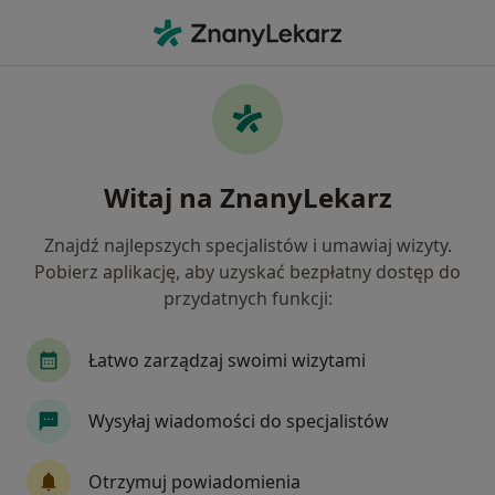
Me
Pediatria • Starogard Gdański, pomorskie
Filtry
• 1
Ubezpieczenie
Map
Pediatria placówki w Starogardzie
Witaj na ZnanyLekarz
Gdańskim
Jak działają wyniki wyszukiwania
Znajdź najlepszych specjalistów i umawiaj wizyty.
Pobierz aplikację, aby uzyskać bezpłatny dostęp do
przydatnych funkcji:
Wybierz swoje ubezpieczenie
Łatwo zarządzaj swoimi wizytami
Wysyłaj wiadomości do specjalistów
Otrzymuj powiadomienia