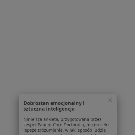
1355 opinii
Konsultacja online
150 zł
Pokaż więcej usług
lek. Przemysław
Bułach
lekarz rodzinny
Brak dostępnych specjalistów z wolnymi terminami w tym centrum medycznym.
Pokaż profil
Dobrostan emocjonalny i
sztuczna inteligencja
Niniejsza ankieta, przygotowana przez
zespół Patient Care Doctoralia, ma na celu
lepsze zrozumienie, w jaki sposób ludzie