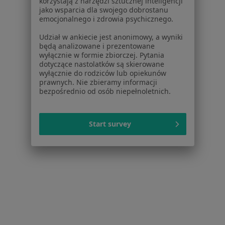
korzystają z narzędzi sztucznej inteligencji
jako wsparcia dla swojego dobrostanu
emocjonalnego i zdrowia psychicznego.
Bezpieczne płatności
Udział w ankiecie jest anonimowy, a wyniki
będą analizowane i prezentowane
InferMed - Jesteśmy Dla Pacjentów
wyłącznie w formie zbiorczej. Pytania
·
Więcej
Pediatria, Medycyna rodzinna, Dermatologia
dotyczące nastolatków są skierowane
885 opinii
wyłącznie do rodziców lub opiekunów
prawnych. Nie zbieramy informacji
Brak dostępnych specjalistów z wolnymi terminami w tym centrum medycznym.
bezpośrednio od osób niepełnoletnich.
Pokaż profil
Start survey