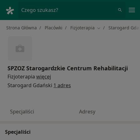
Me
Czego szukasz?
Strona Główna
Placówki
Fizjoterapia
Starogard Gda
Zmień miasto
SPZOZ Starogardzkie Centrum Rehabilitacji
Fizjoterapia
więcej
Starogard Gdański
1 adres
Specjaliści
Adresy
Specjaliści