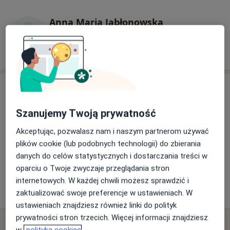
Anna Maria Jabłonowska
Fizjoterapeuta
Adres
Szanujemy Twoją prywatność
Powiększ mapę
Akceptując, pozwalasz nam i naszym partnerom używać
plików cookie (lub podobnych technologii) do zbierania
danych do celów statystycznych i dostarczania treści w
oparciu o Twoje zwyczaje przeglądania stron
SPZOZ Starogardzkie Centrum Rehabilitacji
internetowych. W każdej chwili możesz sprawdzić i
Hallera 21/1, 83-200 Starogard Gdański
zaktualizować swoje preferencje w ustawieniach. W
ustawieniach znajdziesz również linki do polityk
prywatności stron trzecich. Więcej informacji znajdziesz
Najczęściej zadawane pytania
w
polityka cookies