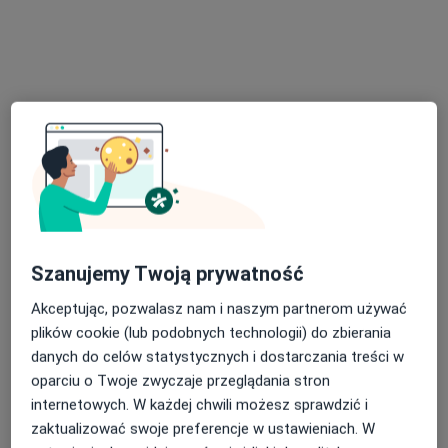
Bezpieczne płatności
Przychodnia Dimedic
·
Więcej
Pediatria, Endokrynologia, Diabetologia
91 opinii
Popularna placówka: pacjenci chętnie płacą online
Brak dostępnych specjalistów z wolnymi terminami w tym centrum medycznym.
Pokaż profil
Szanujemy Twoją prywatność
Akceptując, pozwalasz nam i naszym partnerom używać
plików cookie (lub podobnych technologii) do zbierania
danych do celów statystycznych i dostarczania treści w
oparciu o Twoje zwyczaje przeglądania stron
internetowych. W każdej chwili możesz sprawdzić i
zaktualizować swoje preferencje w ustawieniach. W