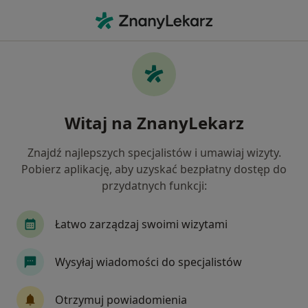
Me
Pediatria • Stara Iwiczna, mazowieckie
Filtry
• 1
Mapa
Pediatria placówki w Starej Iwicznej
Witaj na ZnanyLekarz
Jak działają wyniki wyszukiwania
Znajdź najlepszych specjalistów i umawiaj wizyty.
Pobierz aplikację, aby uzyskać bezpłatny dostęp do
przydatnych funkcji:
Łatwo zarządzaj swoimi wizytami
Wysyłaj wiadomości do specjalistów
Centrum Medyczne Grupa LUX MED Stara
Iwiczna - Nowa 4A
Otrzymuj powiadomienia