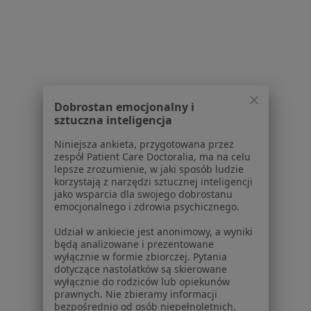
832 opinie
Konsultacja online
lek. Paulina Frańczak-
Chmura
Dobrostan emocjonalny i
pediatra
sztuczna inteligencja
Brak dostępnych specjalistów z wolnymi terminami w tym centrum medycznym.
Niniejsza ankieta, przygotowana przez
zespół Patient Care Doctoralia, ma na celu
Pokaż profil
lepsze zrozumienie, w jaki sposób ludzie
korzystają z narzędzi sztucznej inteligencji
jako wsparcia dla swojego dobrostanu
emocjonalnego i zdrowia psychicznego.
Udział w ankiecie jest anonimowy, a wyniki
będą analizowane i prezentowane
wyłącznie w formie zbiorczej. Pytania
dotyczące nastolatków są skierowane
wyłącznie do rodziców lub opiekunów
prawnych. Nie zbieramy informacji
bezpośrednio od osób niepełnoletnich.