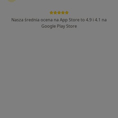
·
Więcej
Pediatria, Okulistyka, Gastrologia
110 opinii
Nowa 4a, Stara Iwiczna
•
Mapa
Nasza średnia ocena na App Store to 4.9 i 4.1 na
Konsultacja pediatryczna
Google Play Store
Brak dostępnych specjalistów z wolnymi terminami w tym centrum medycznym.
Pokaż profil
Centrum Medyczne LUX MED Stara
Iwiczna - Nowa 4A