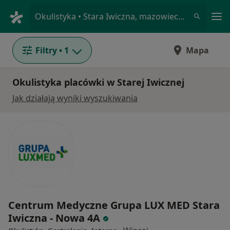
Me
Okulistyka • Stara Iwiczna, mazowieckie
Filtry
• 1
Mapa
Okulistyka placówki w Starej Iwicznej
Jak działają wyniki wyszukiwania
Centrum Medyczne Grupa LUX MED Stara
Iwiczna - Nowa 4A