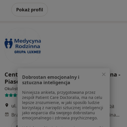
Pokaż profil
Centrum Medyczne Medycyna Rodzinna -
Dobrostan emocjonalny i
Piaseczno
sztuczna inteligencja
·
Więcej
Okulistyka, Interna, Pediatria
Niniejsza ankieta, przygotowana przez
25 opinii
zespół Patient Care Doctoralia, ma na celu
lepsze zrozumienie, w jaki sposób ludzie
ul. Powstańców Warszawy 29, Piaseczno
•
Mapa
korzystają z narzędzi sztucznej inteligencji
jako wsparcia dla swojego dobrostanu
Brak dostępnych specjalistów z wolnymi terminami w tym centrum medycznym.
emocjonalnego i zdrowia psychicznego.