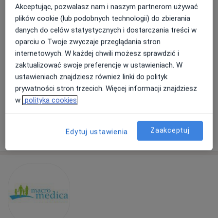
Akceptując, pozwalasz nam i naszym partnerom używać
Bursztynowa 2c, Warszawa
•
Mapa
plików cookie (lub podobnych technologii) do zbierania
Konsultacja okulistyczna
280 zł
danych do celów statystycznych i dostarczania treści w
oparciu o Twoje zwyczaje przeglądania stron
Pokaż więcej usług
internetowych. W każdej chwili możesz sprawdzić i
zaktualizować swoje preferencje w ustawieniach. W
ustawieniach znajdziesz również linki do polityk
lek. Bartosz Woźniak
lek. Agata Bełżecka
prywatności stron trzecich. Więcej informacji znajdziesz
okulista
okulista
w
polityka cookies
Brak dostępnych specjalistów z wolnymi terminami w tym centrum medycznym.
Zaakceptuj
Pokaż profil
Edytuj ustawienia