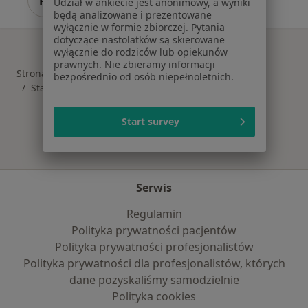
Pokaż profil
Udział w ankiecie jest anonimowy, a wyniki
będą analizowane i prezentowane
wyłącznie w formie zbiorczej. Pytania
dotyczące nastolatków są skierowane
wyłącznie do rodziców lub opiekunów
prawnych. Nie zbieramy informacji
Strona Główna
Placówki
Okulistyka
Zmień miasto
bezpośrednio od osób niepełnoletnich.
Stara Iwiczna
Zmień miasto
Start survey
Serwis
Regulamin
Polityka prywatności pacjentów
Polityka prywatności profesjonalistów
Polityka prywatności dla profesjonalistów, których
dane pozyskaliśmy samodzielnie
Polityka cookies