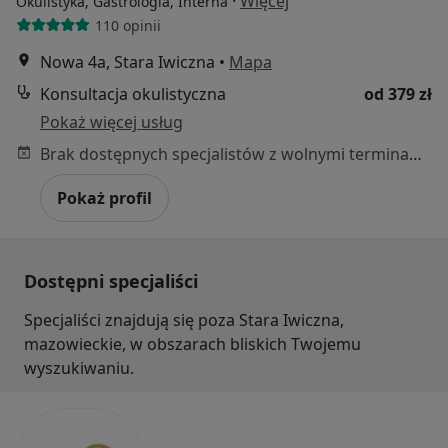
·
Więcej
Okulistyka, Gastrologia, Interna
110 opinii
Nowa 4a, Stara Iwiczna
•
Mapa
Konsultacja okulistyczna
od 379 zł
Pokaż więcej usług
Brak dostępnych specjalistów z wolnymi terminami w tym centrum medycznym.
Pokaż profil
Dostępni specjaliści
Specjaliści znajdują się poza Stara Iwiczna,
mazowieckie, w obszarach bliskich Twojemu
wyszukiwaniu.