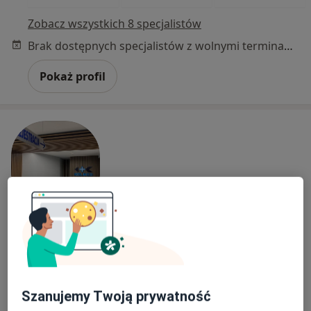
Zobacz wszystkich 8 specjalistów
Brak dostępnych specjalistów z wolnymi terminami w tym centrum medycznym.
Pokaż profil
Bezpieczne płatności
Kolmed Kompleksowa Obsługa Medyczna
Sp. z o.o.
·
Więcej
Okulistyka, Chirurgia onkologiczna, Gastrologia
Szanujemy Twoją prywatność
72 opinie