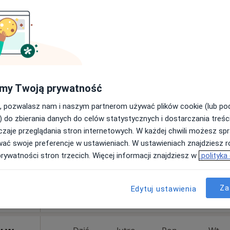
rska
Dziś
Jutro
Pon,
Wt,
my Twoją prywatność
u
8 Sie
9 Sie
10 Sie
11 Sie
, pozwalasz nam i naszym partnerom używać plików cookie (lub p
onografia
) do zbierania danych do celów statystycznych i dostarczania treśc
zaje przeglądania stron internetowych. W każdej chwili możesz spr
Umawianie online nie jest dostępne
wać swoje preferencje w ustawieniach. W ustawieniach znajdziesz ró
Pokaż profil
prywatności stron trzecich. Więcej informacji znajdziesz w
polityka
a
Za
Edytuj ustawienia