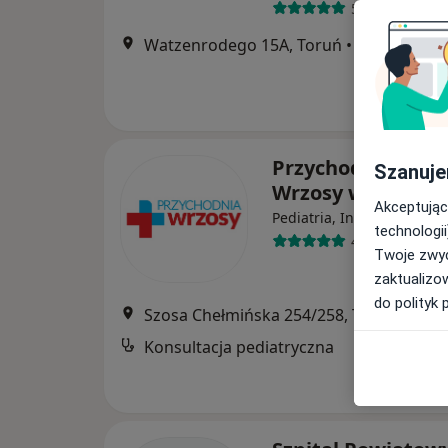
532 opinie
Watzenrodego 15A, Toruń
•
Mapa
Przychodnia Leka
Szanuje
Wrzosy w Toruni
Akceptując
Pediatria, Interna, Ultras
technologii
4 opinie
Twoje zwyc
zaktualizo
do polityk 
Szosa Chełmińska 254/258, Toruń
•
Map
Konsultacja pediatryczna