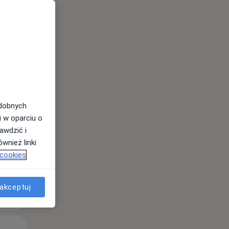
Śr,
Czw,
Pt,
12 Sie
13 Sie
14 Sie
odobnych
i w oparciu o
awdzić i
wnież linki
 cookies
akceptuj