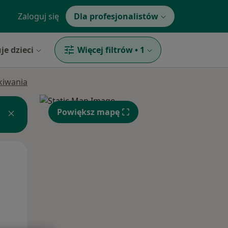
Zaloguj się
Dla profesjonalistów
je dzieci
Więcej filtrów
•
1
ukiwania
Powiększ mapę
Śr,
Czw,
Pt,
12 Sie
13 Sie
14 Sie