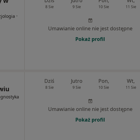
y w
Dziś
Jutro
Pon,
Wt,
8 Sie
9 Sie
10 Sie
11 Sie
·
zjologia
Umawianie online nie jest dostępne
Pokaż profil
Dziś
Jutro
Pon,
Wt,
wiu
8 Sie
9 Sie
10 Sie
11 Sie
iagnostyka
Umawianie online nie jest dostępne
Pokaż profil