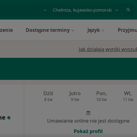
acja, badanie lub nazwisko
miasto lub dzielnica
zenie
Dostępne terminy
Język
Przyjmu
Jak działają wyniki wysz
Dziś
Jutro
Pon,
Wt,
8 Sie
9 Sie
10 Sie
11 Sie
ne
Umawianie online nie jest dostępne
Pokaż profil