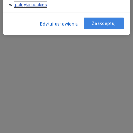
Litewska 4C, Rzeszów
•
Mapa
w
polityka cookies
Konsultacja ortopedyczna
220 zł
Pokaż więcej usług
Zaakceptuj
Edytuj ustawienia
lek. Grzegorz Mazur
lek. Bartosz Kulig
lek. Paweł Pyszny
ortopeda
ortopeda dziecięcy
ortopeda
Zobacz wszystkich 5 specjalistów
Brak dostępnych specjalistów z wolnymi terminami w tym centrum medycznym.
Pokaż profil