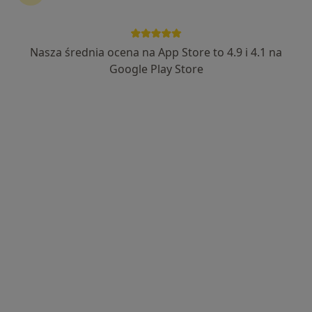
ORTO SPORT CENTER
·
Więcej
Ortopedia, Ortopedia dziecięca, Neurologia
Nasza średnia ocena na App Store to 4.9 i 4.1 na
3427 opinii
Google Play Store
Grunwaldzka 38, Ropczyce
•
Mapa
Konsultacja ortopedyczna
300 zł
lek. Paweł Zahorski
dr n. med. Dariusz
ortopeda
Szala
ortopeda
Brak dostępnych specjalistów z wolnymi terminami w tym centrum medycznym.
Pokaż profil
Dostępni specjaliści