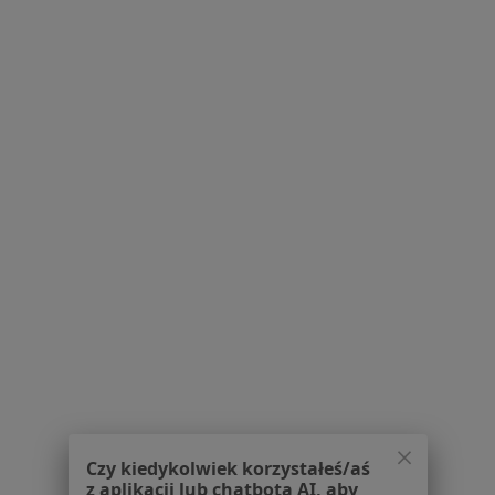
Brak dostępnych specjalistów z wolnymi terminami w tym centrum medycznym.
Pokaż profil
Niepubliczny Zaklad Opiek Zdrowotnej
Małgorzata Ciołek
Ortopedia, Interna
Rzemieślnicza 2, Dębica
•
Mapa
Brak dostępnych specjalistów z wolnymi terminami w tym centrum medycznym.
Czy kiedykolwiek korzystałeś/aś
z aplikacji lub chatbota AI, aby