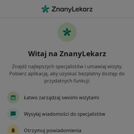
Me
Ortopedia • Ropczyce, podkarpackie
Filtry
• 1
Ubezpieczenie
Map
Ortopedia placówki w Ropczycach
Witaj na ZnanyLekarz
Jak działają wyniki wyszukiwania
Znajdź najlepszych specjalistów i umawiaj wizyty.
Pobierz aplikację, aby uzyskać bezpłatny dostęp do
Wybierz swoje ubezpieczenie
przydatnych funkcji:
Łatwo zarządzaj swoimi wizytami
Wysyłaj wiadomości do specjalistów
Otrzymuj powiadomienia