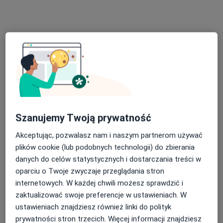
lek. Kamil Mąka
ortopeda
Brak dostępnych specjalistów z wolnymi terminami w tym centrum medycznym.
Pokaż profil
Szanujemy Twoją prywatność
Akceptując, pozwalasz nam i naszym partnerom używać
plików cookie (lub podobnych technologii) do zbierania
danych do celów statystycznych i dostarczania treści w
oparciu o Twoje zwyczaje przeglądania stron
HSM Clinic Rzeszów
internetowych. W każdej chwili możesz sprawdzić i
·
Więcej
Ortopedia, Dermatologia, Dermatologia dziecięca
zaktualizować swoje preferencje w ustawieniach. W
1009 opinii
ustawieniach znajdziesz również linki do polityk
prywatności stron trzecich. Więcej informacji znajdziesz