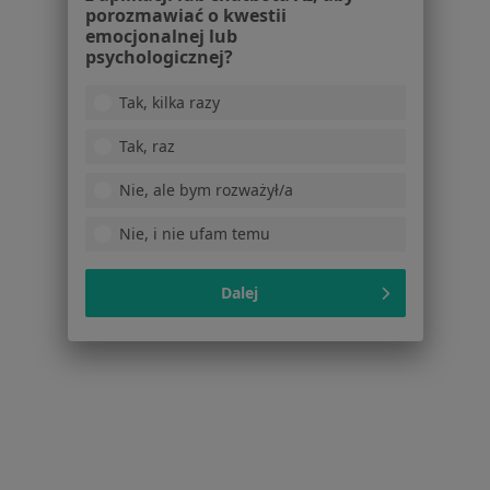
Pokaż profil
porozmawiać o kwestii
emocjonalnej lub
psychologicznej?
Tak, kilka razy
Tak, raz
Nie, ale bym rozważył/a
Nie, i nie ufam temu
Maz-Med
·
Więcej
Ortopedia, Ginekologia, Pediatria
Dalej
4 opinie
11 Listopada 3, Kolbuszowa
•
Mapa
Brak dostępnych specjalistów z wolnymi terminami w tym centrum medycznym.
Pokaż profil