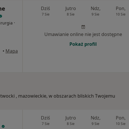
ne
Dziś
Jutro
Ndz,
Pon,
7 Sie
8 Sie
9 Sie
10 Sie
·
irurgia
Umawianie online nie jest dostępne
Pokaż profil
•
Mapa
 otwocki , mazowieckie, w obszarach bliskich Twojemu
Dziś
Jutro
Ndz,
Pon,
7 Sie
8 Sie
9 Sie
10 Sie
l