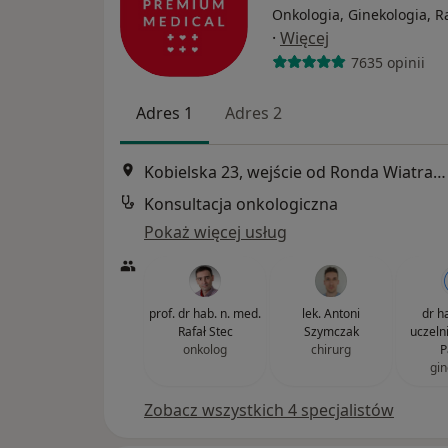
Onkologia, Ginekologia, R
·
Więcej
7635 opinii
Adres 1
Adres 2
Kobielska 23, wejście od Ronda Wiatraczna, Galeria Grochów, Warszawa
Konsultacja onkologiczna
Pokaż więcej usług
prof. dr hab. n. med.
lek. Antoni
dr ha
Rafał Stec
Szymczak
uczeln
onkolog
chirurg
P
gin
Zobacz wszystkich 4 specjalistów