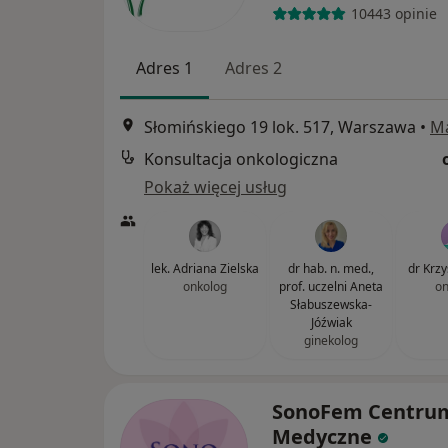
10443 opinie
Adres 1
Adres 2
Słomińskiego 19 lok. 517, Warszawa
•
M
Konsultacja onkologiczna
Pokaż więcej usług
lek. Adriana Zielska
dr hab. n. med.,
dr Krzy
onkolog
prof. uczelni Aneta
on
Słabuszewska-
Jóźwiak
ginekolog
SonoFem Centru
Medyczne