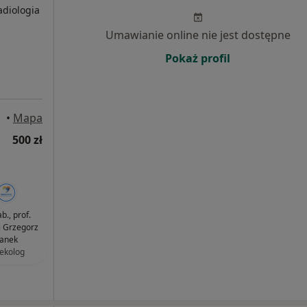
adiologia
Umawianie online nie jest dostępne
Pokaż profil
•
Mapa
500 zł
b., prof.
i Grzegorz
anek
ekolog