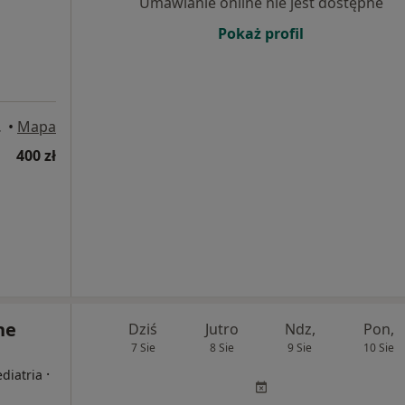
Umawianie online nie jest dostępne
Pokaż profil
Warszawa
•
Mapa
400 zł
ne
Dziś
Jutro
Ndz,
Pon,
7 Sie
8 Sie
9 Sie
10 Sie
·
diatria