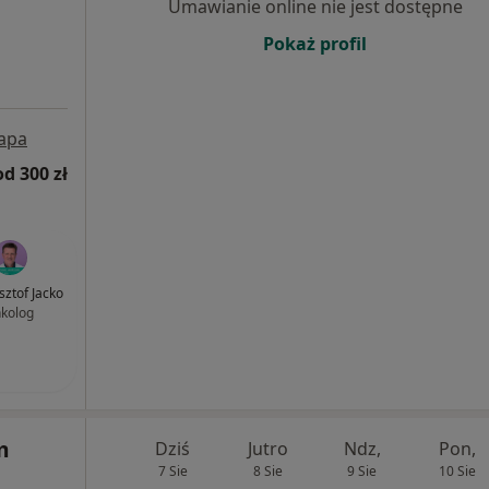
Umawianie online nie jest dostępne
Pokaż profil
apa
od 300 zł
sztof Jacko
kolog
m
Dziś
Jutro
Ndz,
Pon,
7 Sie
8 Sie
9 Sie
10 Sie