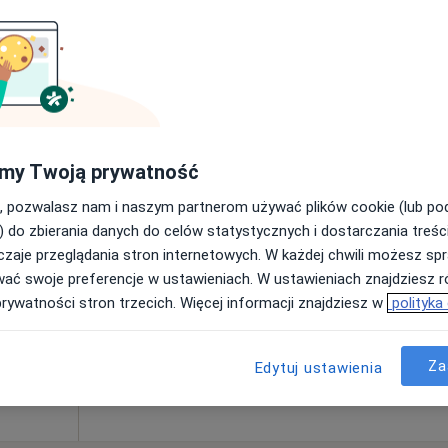
Pokaż profil
trum
Dziś
Jutro
Ndz,
Pon,
my Twoją prywatność
7 Sie
8 Sie
9 Sie
10 Sie
, pozwalasz nam i naszym partnerom używać plików cookie (lub p
·
logia
) do zbierania danych do celów statystycznych i dostarczania treśc
zaje przeglądania stron internetowych. W każdej chwili możesz spr
Umawianie online nie jest dostępne
wać swoje preferencje w ustawieniach. W ustawieniach znajdziesz ró
Pokaż profil
prywatności stron trzecich. Więcej informacji znajdziesz w
polityka
350 zł
Za
Edytuj ustawienia