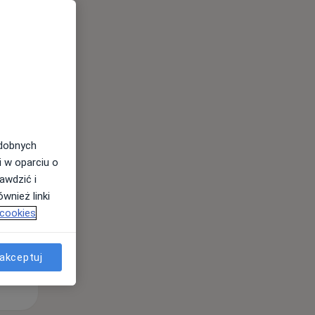
Wt,
Śr,
Czw,
11 Sie
12 Sie
13 Sie
odobnych
i w oparciu o
awdzić i
wnież linki
 cookies
akceptuj