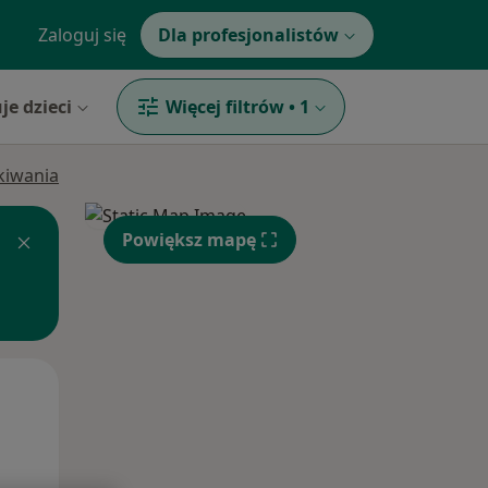
Zaloguj się
Dla profesjonalistów
je dzieci
Więcej filtrów
•
1
ukiwania
Powiększ mapę
Wt,
Śr,
Czw,
11 Sie
12 Sie
13 Sie