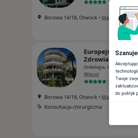
138 opinii
Borowa 14/18, Otwock
•
Mapa
Europejskie Cen
Szanuje
Zdrowia Otwock
Akceptując
Onkologia, Chirurgia, Uro
technologii
Więcej
Twoje zwyc
305 opinii
zaktualizo
do polityk 
Borowa 14/18, Otwock
•
Mapa
Konsultacja chirurgiczna