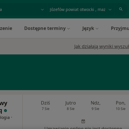
acja, badanie lub nazwisko
miasto lub dzielnica
zenie
Dostępne terminy
Język
Przyjmu
Jak działają wyniki wysz
owy
Dziś
Jutro
Ndz,
Pon,
iq
7 Sie
8 Sie
9 Sie
10 Sie
·
ologia
Umawianie online nie jest dostępne