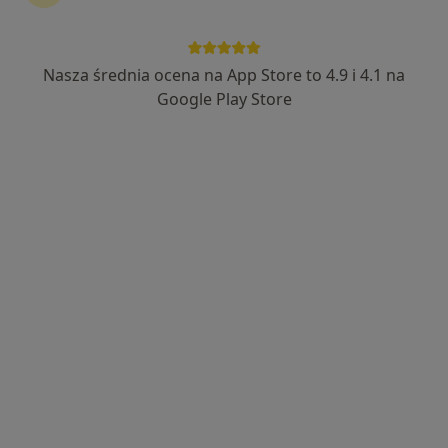
Bezpieczne płatności
Centrum Medyczne Nowy Świat
Nasza średnia ocena na App Store to 4.9 i 4.1 na
·
Więcej
Onkologia, Ortopedia, Ortopedia dziecięca
Google Play Store
2214 opinii
Derkacza 13, Gliwice
•
Mapa
Konsultacja onkologiczna
300 zł
lek. Marcin
Rajczykowski
onkolog
Brak dostępnych specjalistów z wolnymi terminami w tym centrum medycznym.
Pokaż profil