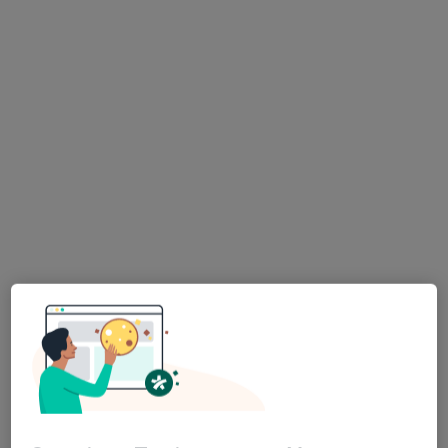
Pokaż profil
Dostępni specjaliści
Specjaliści znajdują się poza Gliwice, śląskie, w
obszarach bliskich Twojemu wyszukiwaniu.
Bezpieczne płatności
Top Clinic
·
Więcej
Onkologia, Alergologia, Interna