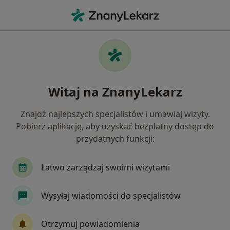
Me
Onkologia • Gliwice, śląskie
Filtry
• 1
Ubezpieczenie
Map
Onkologia placówki w Gliwicach
Witaj na ZnanyLekarz
Jak działają wyniki wyszukiwania
Znajdź najlepszych specjalistów i umawiaj wizyty.
Pobierz aplikację, aby uzyskać bezpłatny dostęp do
Wybierz swoje ubezpieczenie
przydatnych funkcji:
Łatwo zarządzaj swoimi wizytami
Wysyłaj wiadomości do specjalistów
Otrzymuj powiadomienia