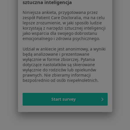
sztuczna inteligencja
Niniejsza ankieta, przygotowana przez
Centrum Radiologii i Poradni
zespół Patient Care Doctoralia, ma na celu
Specjalistycznych
lepsze zrozumienie, w jaki sposób ludzie
korzystają z narzędzi sztucznej inteligencji
Onkologia, Chirurgia
jako wsparcia dla swojego dobrostanu
emocjonalnego i zdrowia psychicznego.
Księcia Ziemowita 1, Gliwice
•
Mapa
Udział w ankiecie jest anonimowy, a wyniki
Brak dostępnych specjalistów z wolnymi terminami w tym centrum medycznym.
będą analizowane i prezentowane
wyłącznie w formie zbiorczej. Pytania
Pokaż profil
dotyczące nastolatków są skierowane
wyłącznie do rodziców lub opiekunów
prawnych. Nie zbieramy informacji
bezpośrednio od osób niepełnoletnich.
Strona Główna
Placówki
Onkologia
Gliwice
Zmień miasto
Zmień mi
Start survey