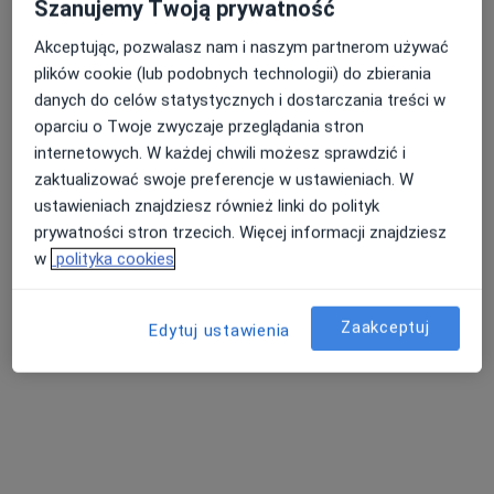
Szanujemy Twoją prywatność
495 opinii
Akceptując, pozwalasz nam i naszym partnerom używać
11 Listopada 18b/1, Będzin
•
Mapa
plików cookie (lub podobnych technologii) do zbierania
Konsultacja chirurga onkologa
400 zł
danych do celów statystycznych i dostarczania treści w
oparciu o Twoje zwyczaje przeglądania stron
internetowych. W każdej chwili możesz sprawdzić i
zaktualizować swoje preferencje w ustawieniach. W
prof. dr hab. n. med.
ustawieniach znajdziesz również linki do polityk
Stanislav Czudek
chirurg
prywatności stron trzecich. Więcej informacji znajdziesz
w
polityka cookies
Brak dostępnych specjalistów z wolnymi terminami w tym centrum medycznym.
Pokaż profil
Zaakceptuj
Edytuj ustawienia