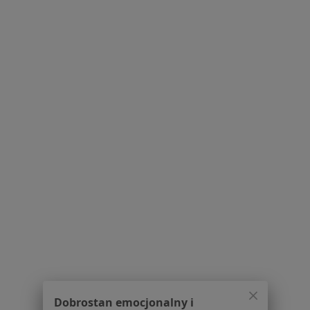
Medestetica
Onkologia, Psychiatria, Chirurgia
Raciborska 12, Gliwice
•
Mapa
Brak dostępnych specjalistów z wolnymi terminami w tym centrum medycznym.
Pokaż profil
Dobrostan emocjonalny i