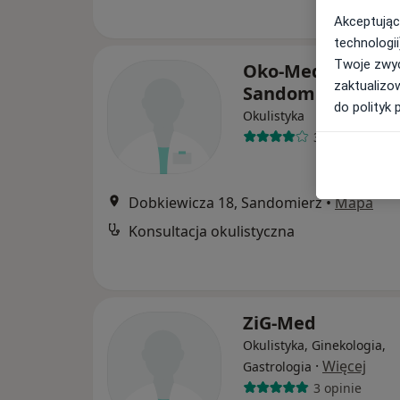
Akceptując
technologii
Twoje zwyc
Oko-Med w
zaktualizo
Sandomierzu
do polityk 
Okulistyka
3 opinie
Dobkiewicza 18, Sandomierz
•
Mapa
Konsultacja okulistyczna
ZiG-Med
Okulistyka, Ginekologia,
·
Więcej
Gastrologia
3 opinie