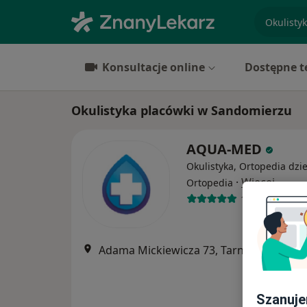
specjaliz
Konsultacje online
Dostępne t
Okulistyka placówki w Sandomierzu
AQUA-MED
Okulistyka, Ortopedia dzie
·
Więcej
Ortopedia
1639 opinii
Adama Mickiewicza 73, Tarnobrzeg
•
Ma
Szanuje