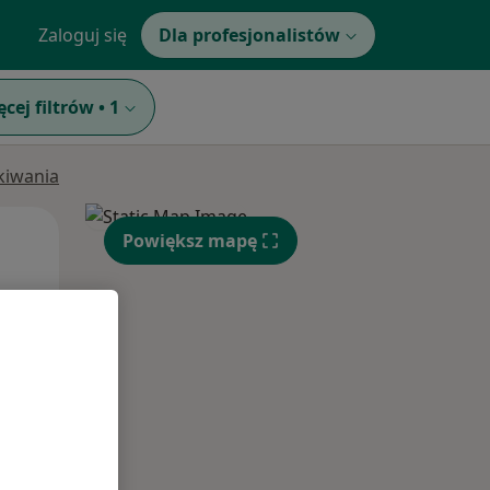
Zaloguj się
Dla profesjonalistów
ęcej filtrów
•
1
ukiwania
Wt,
Śr,
Czw,
Powiększ mapę
11 Sie
12 Sie
13 Sie