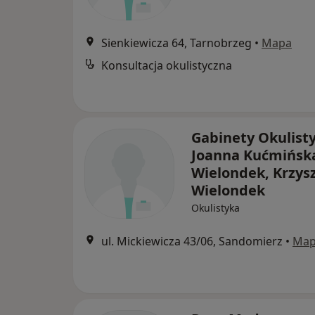
Sienkiewicza 64, Tarnobrzeg
•
Mapa
Konsultacja okulistyczna
Gabinety Okulist
Joanna Kućmińska
Wielondek, Krzys
Wielondek
Okulistyka
ul. Mickiewicza 43/06, Sandomierz
•
Ma