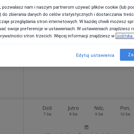
, pozwalasz nam i naszym partnerom używać plików cookie (lub p
) do zbierania danych do celów statystycznych i dostarczania treśc
zaje przeglądania stron internetowych. W każdej chwili możesz spr
Dziś
Jutro
Ndz,
Pon,
wać swoje preferencje w ustawieniach. W ustawieniach znajdziesz ró
7 Sie
8 Sie
9 Sie
10 Sie
prywatności stron trzecich. Więcej informacji znajdziesz w
polityka
Umawianie online nie jest dostępne
Za
Edytuj ustawienia
Pokaż profil
Dziś
Jutro
Ndz,
Pon,
7 Sie
8 Sie
9 Sie
10 Sie