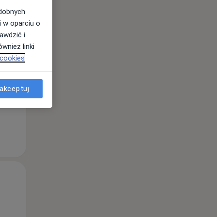
odobnych
i w oparciu o
awdzić i
Wt,
Śr,
Czw,
wnież linki
11 Sie
12 Sie
13 Sie
 cookies
akceptuj
Wt,
Śr,
Czw,
11 Sie
12 Sie
13 Sie