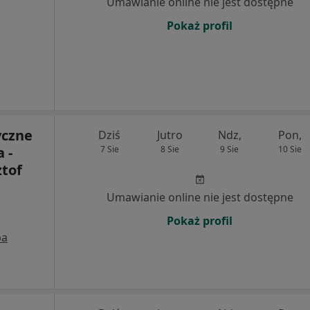
Umawianie online nie jest dostępne
Pokaż profil
yczne
Dziś
Jutro
Ndz,
Pon,
 -
7 Sie
8 Sie
9 Sie
10 Sie
ztof
Umawianie online nie jest dostępne
Pokaż profil
pa