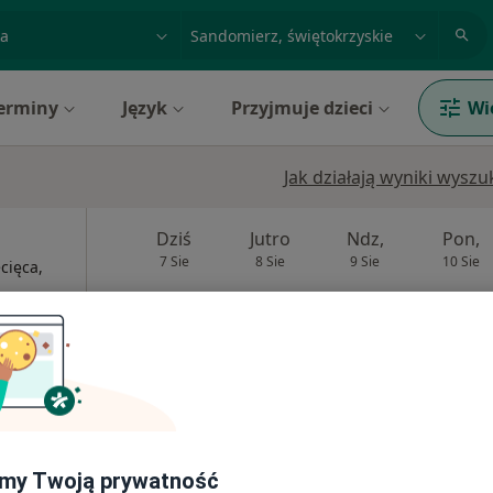
acja, badanie lub nazwisko
miasto lub dzielnica
erminy
Język
Przyjmuje dzieci
Wi
Jak działają wyniki wysz
Dziś
Jutro
Ndz,
Pon,
7 Sie
8 Sie
9 Sie
10 Sie
cięca,
Umawianie online nie jest dostępne
Pokaż profil
pa
my Twoją prywatność