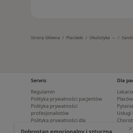
Strona Główna
Placówki
Okulistyka
Sand
Zmień mia
Serwis
Dla pa
Regulamin
Lekarz
Polityka prywatności pacjentów
Placów
Polityka prywatności
Pytani
profesjonalistów
Usługi 
Polityka prywatności dla
Choro
profesjonalistów, których dane
Pomoc
Dobrostan emocjonalny i sztuczna