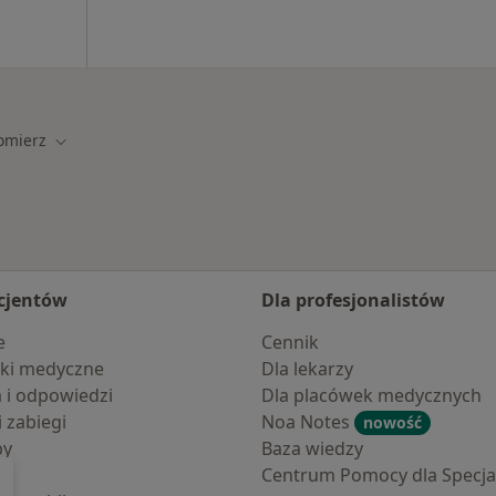
omierz
sto
Zmień miasto
cjentów
Dla profesjonalistów
e
Cennik
ki medyczne
Dla lekarzy
a i odpowiedzi
Dla placówek medycznych
i zabiegi
Noa Notes
nowość
by
Baza wiedzy
Centrum Pomocy dla Specjal