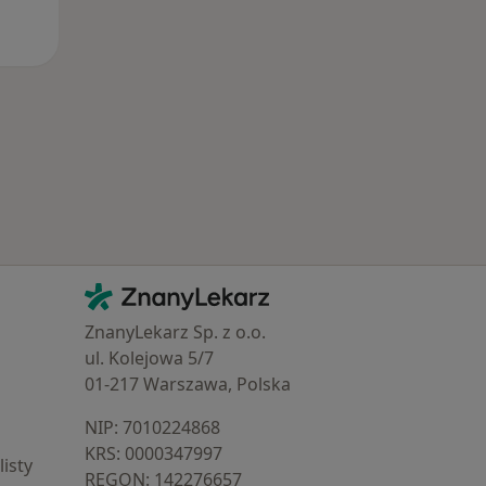
Kontakt
ZnanyLekarz - Strona główna
ZnanyLekarz Sp. z o.o.
ul. Kolejowa 5/7
01-217 Warszawa, Polska
NIP: ⁠7010224868
KRS: ⁠0000347997
isty
REGON: ⁠142276657