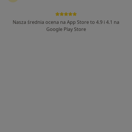
Psychiatria
więcej
Lublin
1 adres
14 opinii
Nasza średnia ocena na App Store to 4.9 i 4.1 na
Google Play Store
Umów wizytę
Wyślij wiadomość
O nas
Usługi
Specjaliści
Adresy
Opinie
O nas
Witaj w Misji Specjalnej – miejscu, w którym wspieramy
dzieci, młodzież i rodziny w codziennych wyzwaniach
rozwojowych, emocjonalnych i szkolnych.
Tworzymy przestrzeń opartą na relacji, zrozumieniu i