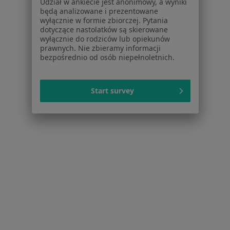
Udział w ankiecie jest anonimowy, a wyniki
Nerwica w Lublinie
będą analizowane i prezentowane
wyłącznie w formie zbiorczej. Pytania
Więcej (15)
dotyczące nastolatków są skierowane
Więcej w kategorii: Najczęście leczone choroby
wyłącznie do rodziców lub opiekunów
prawnych. Nie zbieramy informacji
Centra medyczne Psychiatria w pobliżu
bezpośrednio od osób niepełnoletnich.
Psychiatria centra medyczne w Puławach
Psychiatria centra medyczne w Kraśniku
Start survey
Psychiatria centra medyczne w Lubartowie
Psychiatria centra medyczne w Nałęczowie
Psychiatria centra medyczne w Parczewie
Więcej (6)
Więcej w kategorii: Centra medyczne Psychiatri