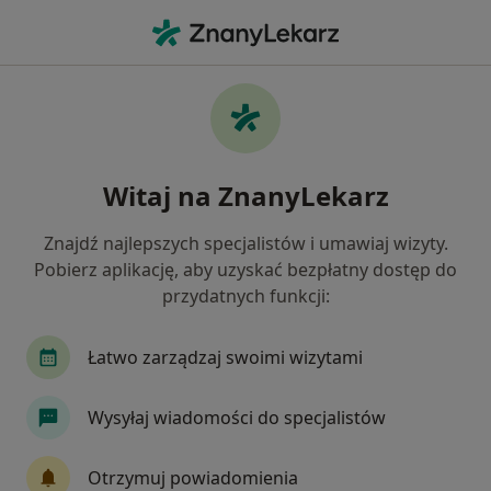
Me
Czego szukasz?
Strona Główna
Placówki
Psychiatria
Lublin
Mi
Zmień miasto
Zmień m
Witaj na ZnanyLekarz
Znajdź najlepszych specjalistów i umawiaj wizyty.
Pobierz aplikację, aby uzyskać bezpłatny dostęp do
przydatnych funkcji:
Łatwo zarządzaj swoimi wizytami
Wysyłaj wiadomości do specjalistów
Misja Specjalna
Otrzymuj powiadomienia