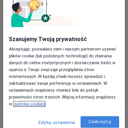
Wierzymy, że dobra terapia to nie tylko praca z
dzieckiem, ale także wsparcie całej rodziny. Dlatego
dbamy o partnerską współpracę z rodzicami, prostą
komunikację i atmosferę, w której można poczuć się
swobodnie i bezpiecznie.
Szanujemy Twoją prywatność
Misja Specjalna to miejsce stworzone z myślą o
Akceptując, pozwalasz nam i naszym partnerom używać
dzieciach i rodzinach, które potrzebują uważnego,
plików cookie (lub podobnych technologii) do zbierania
profesjonalnego i życzliwego wsparcia.
danych do celów statystycznych i dostarczania treści w
O nas
więcej
oparciu o Twoje zwyczaje przeglądania stron
internetowych. W każdej chwili możesz sprawdzić i
Nasze specjalizacje
Pokaż wszystkie
zaktualizować swoje preferencje w ustawieniach. W
ustawieniach znajdziesz również linki do polityk
Psychiatria
Psychiatria
Psycholog
prywatności stron trzecich. Więcej informacji znajdziesz
dziecięca
w
polityka cookies
Zobacz więcej
Zaakceptuj
Edytuj ustawienia