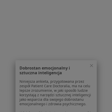
Najpopularniesze centra medyczne
Stomatologia centra medyczne w Lublinie
Interna centra medyczne w Lublinie
Psychologia centra medyczne w Lublinie
Pediatria centra medyczne w Lublinie
Neurologia centra medyczne w Lublinie
Więcej (9)
Więcej w kategorii: Najpopularniesze centra m
Dobrostan emocjonalny i
Najczęście leczone choroby
sztuczna inteligencja
Depresja w Lublinie
Niniejsza ankieta, przygotowana przez
zespół Patient Care Doctoralia, ma na celu
Zaburzenia lękowe w Lublinie
lepsze zrozumienie, w jaki sposób ludzie
korzystają z narzędzi sztucznej inteligencji
Zaburzenia emocjonalne w Lublinie
jako wsparcia dla swojego dobrostanu
emocjonalnego i zdrowia psychicznego.
Choroba afektywna dwubiegunowa w Lublinie