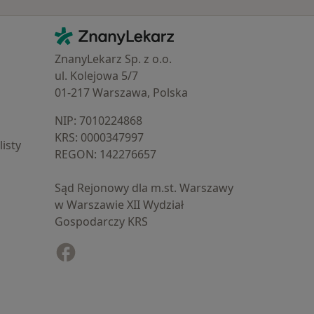
Kontakt
ZnanyLekarz - Strona główna
ZnanyLekarz Sp. z o.o.
ul. Kolejowa 5/7
01-217 Warszawa, Polska
NIP: ⁠7010224868
KRS: ⁠0000347997
isty
REGON: ⁠142276657
Sąd Rejonowy dla m.st. Warszawy
w Warszawie XII Wydział
Gospodarczy KRS
Facebook
otwiera się w nowej karcie