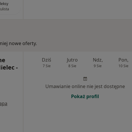
leksy
ulista
iej nowe oferty.
ne
Dziś
Jutro
Ndz,
Pon,
elec -
7 Sie
8 Sie
9 Sie
10 Sie
Umawianie online nie jest dostępne
Pokaż profil
apa