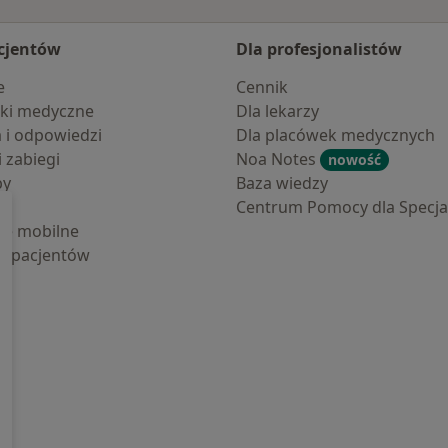
cjentów
Dla profesjonalistów
e
Cennik
ki medyczne
Dla lekarzy
a i odpowiedzi
Dla placówek medycznych
i zabiegi
Noa Notes
nowość
by
Baza wiedzy
Centrum Pomocy dla Specjal
cje mobilne
la pacjentów