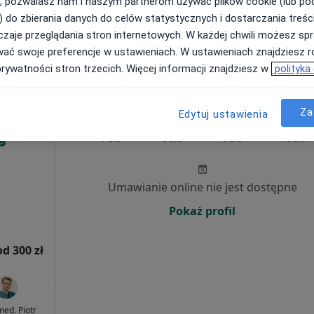
, pozwalasz nam i naszym partnerom używać plików cookie (lub p
) do zbierania danych do celów statystycznych i dostarczania treśc
zaje przeglądania stron internetowych. W każdej chwili możesz spr
wać swoje preferencje w ustawieniach. W ustawieniach znajdziesz ró
prywatności stron trzecich. Więcej informacji znajdziesz w
polityka
packie, w obszarach bliskich Twojemu wyszukiwaniu.
Za
Edytuj ustawienia
ne
Dziś
Jutro
Ndz,
Pon,
7 Sie
8 Sie
9 Sie
10 Sie
Umawianie online nie jest dostępne
Pokaż profil
od 300 zł
med. Piotr