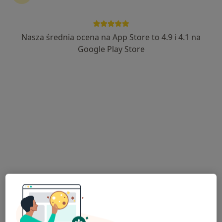
·
Więcej
Okulistyka, Interna, Nefrologia
11 opinii
Grunwaldzka 4, Kolbuszowa
•
Mapa
Nasza średnia ocena na App Store to 4.9 i 4.1 na
Brak dostępnych specjalistów z wolnymi terminami w tym centrum medycznym.
Google Play Store
Pokaż profil
Homed
·
Więcej
Okulistyka, Medycyna rodzinna, Pediatria
9 opinii