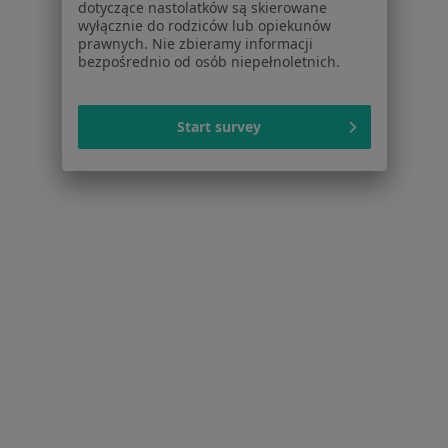
dotyczące nastolatków są skierowane
wyłącznie do rodziców lub opiekunów
Dla profesjonalistów
prawnych. Nie zbieramy informacji
bezpośrednio od osób niepełnoletnich.
Cennik
Dla lekarzy
Dla placówek medycznych
Start survey
Noa Notes
nowość
Baza wiedzy
Centrum Pomocy dla Specjalisty
Kontakt
ZnanyLekarz - Strona główna
ZnanyLekarz Sp. z o.o.
ul. Kolejowa 5/7
01-217 Warszawa, Polska
NIP: ⁠7010224868
KRS: ⁠0000347997
REGON: ⁠142276657