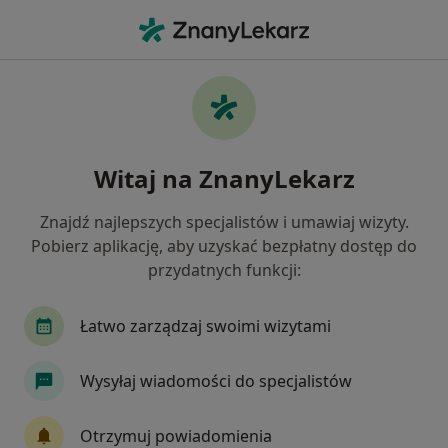
Me
Okulistyka • Kolbuszowa, podkarpackie
Filtry
• 1
Mapa
Okulistyka placówki w Kolbuszowej
Witaj na ZnanyLekarz
Jak działają wyniki wyszukiwania
Znajdź najlepszych specjalistów i umawiaj wizyty.
Pobierz aplikację, aby uzyskać bezpłatny dostęp do
przydatnych funkcji:
Łatwo zarządzaj swoimi wizytami
Wysyłaj wiadomości do specjalistów
Samodzielny Publiczny Zespół Opieki
Zdrowotnej
Otrzymuj powiadomienia