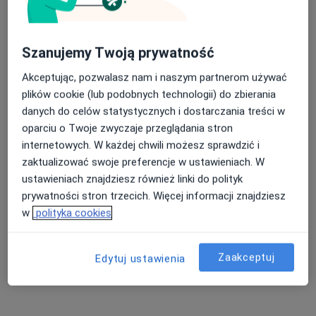
Paderewskiego 14, Głogów Małopolski
•
Mapa
Konsultacja okulistyczna
Brak dostępnych specjalistów z wolnymi terminami w tym centrum medycznym.
Szanujemy Twoją prywatność
Akceptując, pozwalasz nam i naszym partnerom używać
Pokaż profil
plików cookie (lub podobnych technologii) do zbierania
danych do celów statystycznych i dostarczania treści w
oparciu o Twoje zwyczaje przeglądania stron
internetowych. W każdej chwili możesz sprawdzić i
zaktualizować swoje preferencje w ustawieniach. W
ustawieniach znajdziesz również linki do polityk
prywatności stron trzecich. Więcej informacji znajdziesz
w
polityka cookies
Krak-Med w Kolbuszowej
Zaakceptuj
·
Więcej
Edytuj ustawienia
Okulistyka, Laryngologia, Alergologia
3 opinie
Wojska Polskiego 14, Kolbuszowa
•
Mapa