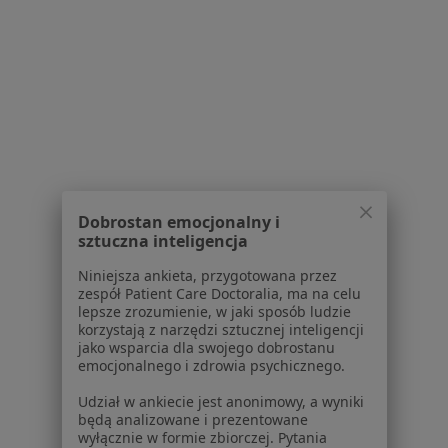
dane pozyskaliśmy samodzielnie
Polityka cookies
Jak działają wyniki wyszukiwania
Dostępność
O nas
Praca
Rekrutujemy!
Partnerzy
Centrum prasowe
Kontakt
Dobrostan emocjonalny i
Dla pacjentów
sztuczna inteligencja
Lekarze
Niniejsza ankieta, przygotowana przez
zespół Patient Care Doctoralia, ma na celu
Placówki medyczne
lepsze zrozumienie, w jaki sposób ludzie
Pytania i odpowiedzi
korzystają z narzędzi sztucznej inteligencji
Usługi i zabiegi
jako wsparcia dla swojego dobrostanu
emocjonalnego i zdrowia psychicznego.
Choroby
Pomoc
Udział w ankiecie jest anonimowy, a wyniki
Aplikacje mobilne
będą analizowane i prezentowane
wyłącznie w formie zbiorczej. Pytania
Blog dla pacjentów