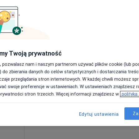
350 zł
my Twoją prywatność
, pozwalasz nam i naszym partnerom używać plików cookie (lub p
Dziś
Jutro
Ndz,
Pon,
) do zbierania danych do celów statystycznych i dostarczania treśc
7 Sie
8 Sie
9 Sie
10 Sie
zaje przeglądania stron internetowych. W każdej chwili możesz spr
ia,
wać swoje preferencje w ustawieniach. W ustawieniach znajdziesz ró
Umawianie online nie jest dostępne
prywatności stron trzecich. Więcej informacji znajdziesz w
polityka
Pokaż profil
Za
Edytuj ustawienia