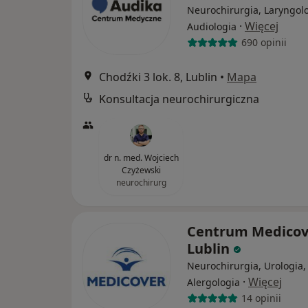
Neurochirurgia, Laryngolo
·
Więcej
Audiologia
690 opinii
Chodźki 3 lok. 8, Lublin
•
Mapa
Konsultacja neurochirurgiczna
dr n. med. Wojciech
Czyżewski
neurochirurg
Centrum Medicov
Lublin
Neurochirurgia, Urologia,
·
Więcej
Alergologia
14 opinii