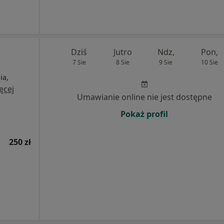
Dziś
Jutro
Ndz,
Pon,
7 Sie
8 Sie
9 Sie
10 Sie
ia,
ęcej
Umawianie online nie jest dostępne
Pokaż profil
250 zł