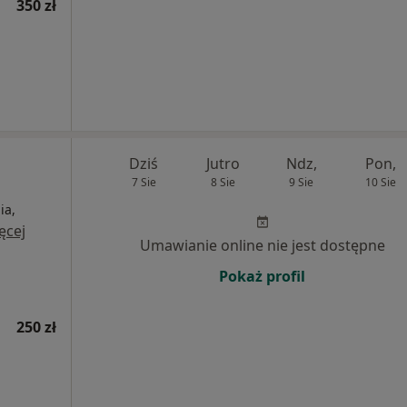
350 zł
Dziś
Jutro
Ndz,
Pon,
7 Sie
8 Sie
9 Sie
10 Sie
ia,
ęcej
Umawianie online nie jest dostępne
Pokaż profil
250 zł