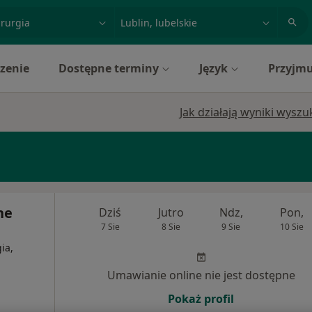
acja, badanie lub nazwisko
miasto lub dzielnica
zenie
Dostępne terminy
Język
Przyjmu
Jak działają wyniki wysz
ne
Dziś
Jutro
Ndz,
Pon,
7 Sie
8 Sie
9 Sie
10 Sie
ia,
Umawianie online nie jest dostępne
Pokaż profil