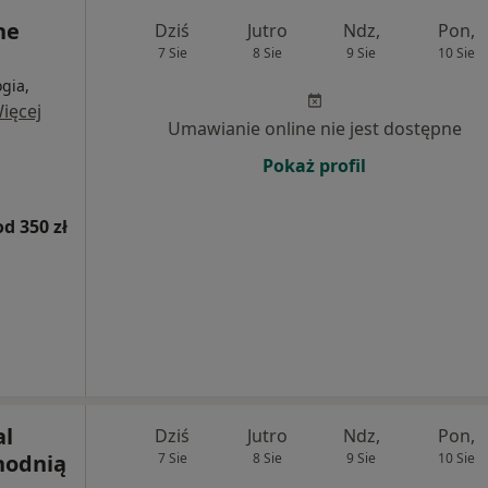
ne
Dziś
Jutro
Ndz,
Pon,
7 Sie
8 Sie
9 Sie
10 Sie
gia,
ięcej
Umawianie online nie jest dostępne
Pokaż profil
od 350 zł
al
Dziś
Jutro
Ndz,
Pon,
hodnią
7 Sie
8 Sie
9 Sie
10 Sie