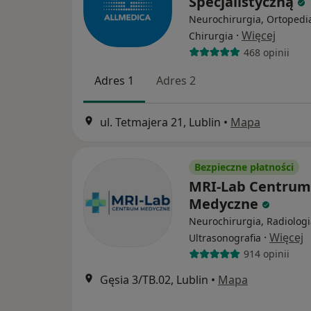
Specjalistyczną
Neurochirurgia, Ortopedi
·
Więcej
Chirurgia
468 opinii
Adres 1
Adres 2
ul. Tetmajera 21, Lublin
•
Mapa
Bezpieczne płatności
MRI-Lab Centrum
Medyczne
Neurochirurgia, Radiologi
·
Więcej
Ultrasonografia
914 opinii
Gęsia 3/TB.02, Lublin
•
Mapa