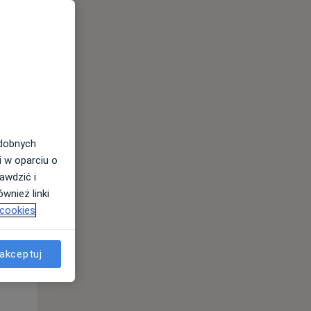
odobnych
Wt,
Śr,
Czw,
i w oparciu o
11 Sie
12 Sie
13 Sie
awdzić i
wnież linki
 cookies
akceptuj