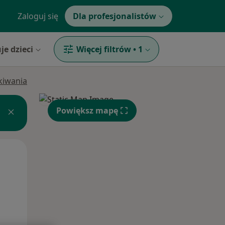
Zaloguj się
Dla profesjonalistów
je dzieci
Więcej filtrów
•
1
ukiwania
Powiększ mapę
Wt,
Śr,
Czw,
11 Sie
12 Sie
13 Sie