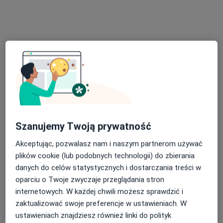
lek. Karina Podlejska
·
Więcej
Laryngolog, Laryngolog dziecięcy
Szanujemy Twoją prywatność
216 opinii
Akceptując, pozwalasz nam i naszym partnerom używać
Tysiąclecia 101, Katowice
•
Mapa
plików cookie (lub podobnych technologii) do zbierania
Centrum Medyczne Tysiąclecie
danych do celów statystycznych i dostarczania treści w
Konsultacja laryngologiczna
300 zł
oparciu o Twoje zwyczaje przeglądania stron
Specjalista nie oferuje umawiania online pod tym adresem.
internetowych. W każdej chwili możesz sprawdzić i
zaktualizować swoje preferencje w ustawieniach. W
Poproś o wizytę
ustawieniach znajdziesz również linki do polityk