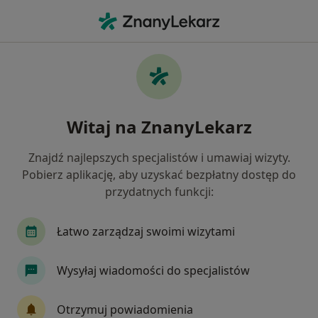
Me
Zapalenie Migdałków • Piekary Śląskie, śląskie
Filtry
• 1
Ubezpieczenie
Map
Zapalenie migdałków specjaliści w
Witaj na ZnanyLekarz
Piekarach Śląskich
Jak działają wyniki wyszukiwania
Znajdź najlepszych specjalistów i umawiaj wizyty.
Pobierz aplikację, aby uzyskać bezpłatny dostęp do
przydatnych funkcji:
Jakiego specjalisty szukasz?
Laryngolog
Laryngolog dziecięcy
Internis
Łatwo zarządzaj swoimi wizytami
Wysyłaj wiadomości do specjalistów
Otrzymuj powiadomienia