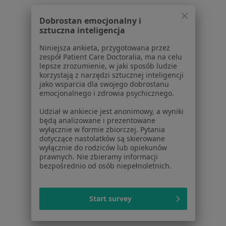
W pobliżu Piekar Śląskich
Dobrostan emocjonalny i
Zapalenie migdałków w Katowicach
sztuczna inteligencja
Zapalenie migdałków w Gliwicach
Niniejsza ankieta, przygotowana przez
zespół Patient Care Doctoralia, ma na celu
Zapalenie migdałków w Sosnowcu
lepsze zrozumienie, w jaki sposób ludzie
korzystają z narzędzi sztucznej inteligencji
Zapalenie migdałków w Dąbrowie Górniczej
jako wsparcia dla swojego dobrostanu
emocjonalnego i zdrowia psychicznego.
Zapalenie migdałków w Zabrzu
Udział w ankiecie jest anonimowy, a wyniki
Więcej (13)
będą analizowane i prezentowane
wyłącznie w formie zbiorczej. Pytania
Więcej w kategorii: W pobliżu Piekar Śląskich
dotyczące nastolatków są skierowane
wyłącznie do rodziców lub opiekunów
Schorzenia w Piekarach Śląskich
prawnych. Nie zbieramy informacji
Bóle brzucha w Piekarach Śląskich
bezpośrednio od osób niepełnoletnich.
Choroby wewnętrzne w Piekarach Śląskich
Start survey
POChP – przewlekła obturacyjna choroba płuc w
Piekarach Śląskich