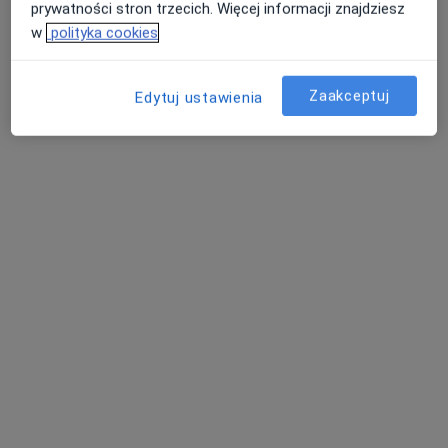
prywatności stron trzecich. Więcej informacji znajdziesz
w
polityka cookies
Zaakceptuj
Edytuj ustawienia
lek. Olga Karłowska-Bijak
·
Więcej
W trakcie specjalizacji (Laryngolog)
5 opinii
Generała Władysława Sikorskiego 1, Świętochłowice
•
Mapa
Severux Centrum Medyczne
Konsultacja laryngologiczna + fiberoskopia
300 zł
Specjalista nie oferuje umawiania online pod tym adresem.
Poproś o wizytę