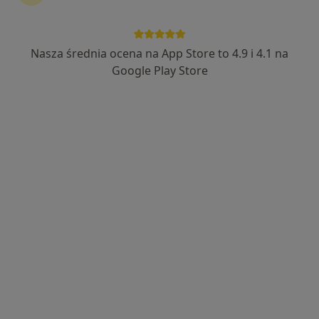
Nasza średnia ocena na App Store to 4.9 i 4.1 na
lek. Jolanta Sikora
Google Play Store
·
Więcej
Laryngolog
270 opinii
Racławicka 20A, Chorzów
•
Mapa
BetaMed S.A.
Konsultacja laryngologiczna
300 zł
Specjalista nie oferuje umawiania online pod tym adresem.
Poproś o wizytę