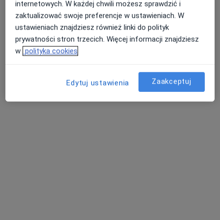
internetowych. W każdej chwili możesz sprawdzić i
Konsultacja internistyczna
200 zł
zaktualizować swoje preferencje w ustawieniach. W
Specjalista nie oferuje umawiania online pod tym adresem.
ustawieniach znajdziesz również linki do polityk
prywatności stron trzecich. Więcej informacji znajdziesz
Poproś o wizytę
w
polityka cookies
Zaakceptuj
Edytuj ustawienia
Bezpieczne płatności
Śląski Ośrodek Onkologii Sanivitas
·
Więcej
Medycyna rodzinna, Endokrynologia, Interna
783 opinie
Plac Akademicki 15/6, Bytom
•
Mapa