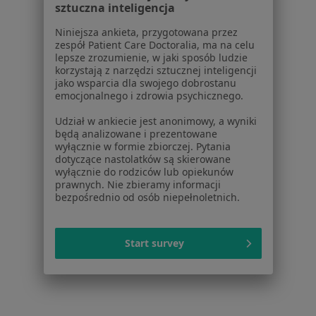
sztuczna inteligencja
Powiązane wyszukiwania
Niniejsza ankieta, przygotowana przez
W pobliżu Piekar Śląskich
zespół Patient Care Doctoralia, ma na celu
Choroby wieku dziecięcego w Katowicach
lepsze zrozumienie, w jaki sposób ludzie
korzystają z narzędzi sztucznej inteligencji
Choroby wieku dziecięcego w Gliwicach
jako wsparcia dla swojego dobrostanu
emocjonalnego i zdrowia psychicznego.
Choroby wieku dziecięcego w Sosnowcu
Udział w ankiecie jest anonimowy, a wyniki
Choroby wieku dziecięcego w Zabrzu
będą analizowane i prezentowane
wyłącznie w formie zbiorczej. Pytania
Choroby wieku dziecięcego w Chorzowie
dotyczące nastolatków są skierowane
wyłącznie do rodziców lub opiekunów
Więcej (14)
prawnych. Nie zbieramy informacji
bezpośrednio od osób niepełnoletnich.
Więcej w kategorii: W pobliżu Piekar Śląskich
Schorzenia w Piekarach Śląskich
Start survey
Bóle brzucha w Piekarach Śląskich
Zapalenie gardła w Piekarach Śląskich
Angina w Piekarach Śląskich