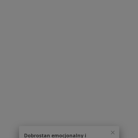
Przychodnia nr 3, Zawiszy Czarnego 7a, Katowice, Katowice
•
Mapa
Konsultacja stomatologiczna
od 120 zł
Pokaż więcej usług
lek. dent. Natalia
lek. dent. Ewa
lek. dent. Anna
Magnucka
Albertowicz
Kishman
stomatolog
stomatolog
stomatolog
Zobacz wszystkich 7 specjalistów
Brak dostępnych specjalistów z wolnymi terminami w tym centrum medycznym.
Pokaż profil
1
2
3
Dobrostan emocjonalny i