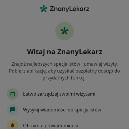
Me
Choroby Wieku Dziecięcego • Piekary Śląskie, śląskie
Filtry
• 1
Ubezpieczenie
Map
Choroby wieku dziecięcego specjaliści w
Witaj na ZnanyLekarz
Piekarach Śląskich
Jak działają wyniki wyszukiwania
Znajdź najlepszych specjalistów i umawiaj wizyty.
Pobierz aplikację, aby uzyskać bezpłatny dostęp do
przydatnych funkcji:
Jakiego specjalisty szukasz?
Pediatra
Chirurg
Internista
Lekarz r
Łatwo zarządzaj swoimi wizytami
Wysyłaj wiadomości do specjalistów
Otrzymuj powiadomienia