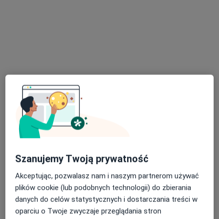
Poproś o wizytę
lek. Agnieszka Pająk
W trakcie specjalizacji (Pediatra), Lekarz wykonujący zabiegi
·
Więcej
medycyny estetycznej
16 opinii
Szanujemy Twoją prywatność
Adres 1
Adres 2
Akceptując, pozwalasz nam i naszym partnerom używać
plików cookie (lub podobnych technologii) do zbierania
danych do celów statystycznych i dostarczania treści w
Generała Władysława Sikorskiego 1, Świętochłowice
•
Mapa
oparciu o Twoje zwyczaje przeglądania stron
Severux Centrum Medyczne