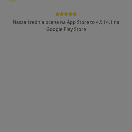
Nasza średnia ocena na App Store to 4.9 i 4.1 na
mgr Justyna Rać
Google Play Store
·
Więcej
Psycholog, Psychoterapeuta certyfikowany
176 opinii
Adres 1
Adres 2
Online
Armii Krajowej 9A, Chorzów
•
Mapa
HEALIO Instytut Psychoterapii Justyna Rać
Konsultacja psychologiczna
250 zł
Specjalista nie oferuje umawiania online pod tym adresem.
Poproś o wizytę