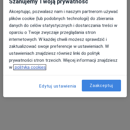
Szanujemy Twoją prywatność
Akceptując, pozwalasz nam i naszym partnerom używać
plików cookie (lub podobnych technologii) do zbierania
Nasza średnia ocena na App Store to 4.9 i 4.1 na
danych do celów statystycznych i dostarczania treści w
Nie znaleźliśmy specjalistów spełniających
Google Play Store
oparciu o Twoje zwyczaje przeglądania stron
podane kryteria
internetowych. W każdej chwili możesz sprawdzić i
zaktualizować swoje preferencje w ustawieniach. W
Spróbuj zmienić wybraną lokalizację lub wypróbuj
ustawieniach znajdziesz również linki do polityk
konsultacje online ze specjalistami z całego kraju.
prywatności stron trzecich. Więcej informacji znajdziesz
w
polityka cookies
Zmień lokalizację
Zaakceptuj
Poszukaj konsultacji online
Edytuj ustawienia