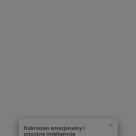
Pytania i odpowiedzi
Usługi i zabiegi
Choroby
Pomoc
Aplikacje mobilne
Blog dla pacjentów
Dla profesjonalistów
Cennik
Dla lekarzy
Dla placówek medycznych
Noa Notes
nowość
Baza wiedzy
Centrum Pomocy dla Specjalisty
Kontakt
ZnanyLekarz - Strona główna
ZnanyLekarz Sp. z o.o.
Dobrostan emocjonalny i
ul. Kolejowa 5/7
sztuczna inteligencja