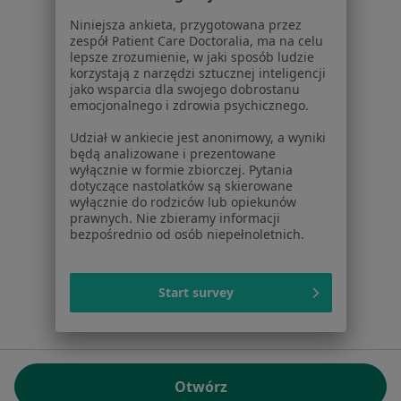
01-217 Warszawa, Polska
Niniejsza ankieta, przygotowana przez
zespół Patient Care Doctoralia, ma na celu
NIP: ⁠7010224868
lepsze zrozumienie, w jaki sposób ludzie
KRS: ⁠0000347997
korzystają z narzędzi sztucznej inteligencji
REGON: ⁠142276657
jako wsparcia dla swojego dobrostanu
emocjonalnego i zdrowia psychicznego.
Sąd Rejonowy dla m.st. Warszawy w Warszawie XII
Udział w ankiecie jest anonimowy, a wyniki
Wydział Gospodarczy KRS
będą analizowane i prezentowane
wyłącznie w formie zbiorczej. Pytania
Facebook
otwiera się w nowej karcie
dotyczące nastolatków są skierowane
wyłącznie do rodziców lub opiekunów
prawnych. Nie zbieramy informacji
bezpośrednio od osób niepełnoletnich.
otwiera się w nowej karcie
otwiera się w nowej karcie
otwiera się w nowej karcie
otwiera się w nowej karci
otwiera się
otwi
Polska
,
Türkiye
,
España
,
Italia
,
Deutschland
,
Česko
,
otwiera się w nowej karcie
otwiera się w nowej karcie
otwiera się w nowej karcie
otwiera się w nowej kar
otwiera się 
otwier
Portugal
,
México
,
Chile
,
Brasil
,
Argentina
,
Perú
,
Start survey
otwiera się w nowej karc
Colombia
Płatności kartą
ROZPORZĄDZENIE (UE) 2022/2065 (DSA) art. 24:
Otwórz