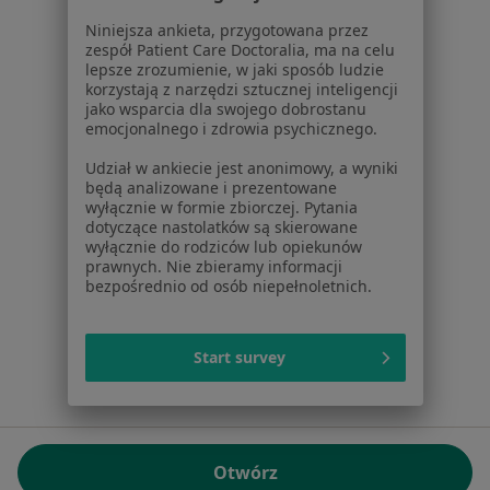
01-217 Warszawa, Polska
Niniejsza ankieta, przygotowana przez
zespół Patient Care Doctoralia, ma na celu
NIP: ⁠7010224868
lepsze zrozumienie, w jaki sposób ludzie
KRS: ⁠0000347997
korzystają z narzędzi sztucznej inteligencji
REGON: ⁠142276657
jako wsparcia dla swojego dobrostanu
emocjonalnego i zdrowia psychicznego.
Sąd Rejonowy dla m.st. Warszawy w Warszawie XII
Udział w ankiecie jest anonimowy, a wyniki
Wydział Gospodarczy KRS
będą analizowane i prezentowane
wyłącznie w formie zbiorczej. Pytania
Facebook
otwiera się w nowej karcie
dotyczące nastolatków są skierowane
wyłącznie do rodziców lub opiekunów
prawnych. Nie zbieramy informacji
bezpośrednio od osób niepełnoletnich.
otwiera się w nowej karcie
otwiera się w nowej karcie
otwiera się w nowej karcie
otwiera się w nowej karci
otwiera się
otwi
Polska
,
Türkiye
,
España
,
Italia
,
Deutschland
,
Česko
,
otwiera się w nowej karcie
otwiera się w nowej karcie
otwiera się w nowej karcie
otwiera się w nowej kar
otwiera się 
otwier
Portugal
,
México
,
Chile
,
Brasil
,
Argentina
,
Perú
,
Start survey
otwiera się w nowej karc
Colombia
Płatności kartą
ROZPORZĄDZENIE (UE) 2022/2065 (DSA) art. 24:
Otwórz