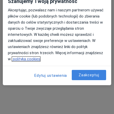
Szanujemy Twoją prywatność
Akceptując, pozwalasz nam i naszym partnerom używać
plików cookie (lub podobnych technologii) do zbierania
Nasza średnia ocena na App Store to 4.9 i 4.1 na
danych do celów statystycznych i dostarczania treści w
Nie znaleźliśmy specjalistów spełniających
Google Play Store
oparciu o Twoje zwyczaje przeglądania stron
podane kryteria
internetowych. W każdej chwili możesz sprawdzić i
zaktualizować swoje preferencje w ustawieniach. W
Spróbuj zmienić wybraną lokalizację lub wypróbuj
ustawieniach znajdziesz również linki do polityk
konsultacje online ze specjalistami z całego kraju.
prywatności stron trzecich. Więcej informacji znajdziesz
w
polityka cookies
Zmień lokalizację
Zaakceptuj
Poszukaj konsultacji online
Edytuj ustawienia