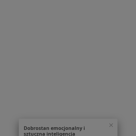
Pytania i odpowiedzi
Usługi i zabiegi
Choroby
Pomoc
Aplikacje mobilne
Blog dla pacjentów
Dla profesjonalistów
Cennik
Dla lekarzy
Dla placówek medycznych
Noa Notes
nowość
Baza wiedzy
Centrum Pomocy dla Specjalisty
Kontakt
ZnanyLekarz - Strona główna
ZnanyLekarz Sp. z o.o.
Dobrostan emocjonalny i
ul. Kolejowa 5/7
sztuczna inteligencja