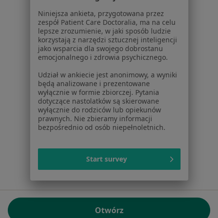
01-217 Warszawa, Polska
Niniejsza ankieta, przygotowana przez
zespół Patient Care Doctoralia, ma na celu
NIP: ⁠7010224868
lepsze zrozumienie, w jaki sposób ludzie
KRS: ⁠0000347997
korzystają z narzędzi sztucznej inteligencji
REGON: ⁠142276657
jako wsparcia dla swojego dobrostanu
emocjonalnego i zdrowia psychicznego.
Sąd Rejonowy dla m.st. Warszawy w Warszawie XII
Udział w ankiecie jest anonimowy, a wyniki
Wydział Gospodarczy KRS
będą analizowane i prezentowane
wyłącznie w formie zbiorczej. Pytania
Facebook
otwiera się w nowej karcie
dotyczące nastolatków są skierowane
wyłącznie do rodziców lub opiekunów
prawnych. Nie zbieramy informacji
bezpośrednio od osób niepełnoletnich.
otwiera się w nowej karcie
otwiera się w nowej karcie
otwiera się w nowej karcie
otwiera się w nowej karci
otwiera się
otwi
Polska
,
Türkiye
,
España
,
Italia
,
Deutschland
,
Česko
,
otwiera się w nowej karcie
otwiera się w nowej karcie
otwiera się w nowej karcie
otwiera się w nowej kar
otwiera się 
otwier
Portugal
,
México
,
Chile
,
Brasil
,
Argentina
,
Perú
,
Start survey
otwiera się w nowej karc
Colombia
Płatności kartą
ROZPORZĄDZENIE (UE) 2022/2065 (DSA) art. 24:
Otwórz