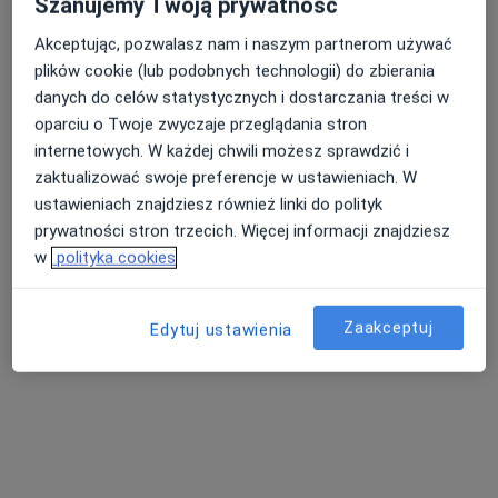
Szanujemy Twoją prywatność
Akceptując, pozwalasz nam i naszym partnerom używać
plików cookie (lub podobnych technologii) do zbierania
Nasza średnia ocena na App Store to 4.9 i 4.1 na
danych do celów statystycznych i dostarczania treści w
Nie znaleźliśmy specjalistów spełniających
Google Play Store
oparciu o Twoje zwyczaje przeglądania stron
podane kryteria
internetowych. W każdej chwili możesz sprawdzić i
zaktualizować swoje preferencje w ustawieniach. W
Spróbuj zmienić wybraną lokalizację lub wypróbuj
ustawieniach znajdziesz również linki do polityk
konsultacje online ze specjalistami z całego kraju.
prywatności stron trzecich. Więcej informacji znajdziesz
w
polityka cookies
Zmień lokalizację
Zaakceptuj
Poszukaj konsultacji online
Edytuj ustawienia