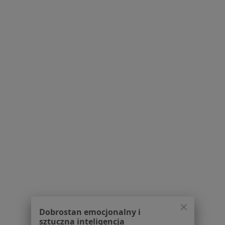
Pytania i odpowiedzi
Usługi i zabiegi
Choroby
Pomoc
Aplikacje mobilne
Blog dla pacjentów
Dla profesjonalistów
Cennik
Dla lekarzy
Dla placówek medycznych
Noa Notes
nowość
Baza wiedzy
Centrum Pomocy dla Specjalisty
Kontakt
ZnanyLekarz - Strona główna
ZnanyLekarz Sp. z o.o.
Dobrostan emocjonalny i
ul. Kolejowa 5/7
sztuczna inteligencja