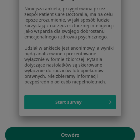
01-217 Warszawa, Polska
Niniejsza ankieta, przygotowana przez
zespół Patient Care Doctoralia, ma na celu
NIP: ⁠7010224868
lepsze zrozumienie, w jaki sposób ludzie
KRS: ⁠0000347997
korzystają z narzędzi sztucznej inteligencji
REGON: ⁠142276657
jako wsparcia dla swojego dobrostanu
emocjonalnego i zdrowia psychicznego.
Sąd Rejonowy dla m.st. Warszawy w Warszawie XII
Udział w ankiecie jest anonimowy, a wyniki
Wydział Gospodarczy KRS
będą analizowane i prezentowane
wyłącznie w formie zbiorczej. Pytania
Facebook
otwiera się w nowej karcie
dotyczące nastolatków są skierowane
wyłącznie do rodziców lub opiekunów
prawnych. Nie zbieramy informacji
bezpośrednio od osób niepełnoletnich.
otwiera się w nowej karcie
otwiera się w nowej karcie
otwiera się w nowej karcie
otwiera się w nowej karci
otwiera się
otwi
Polska
,
Türkiye
,
España
,
Italia
,
Deutschland
,
Česko
,
otwiera się w nowej karcie
otwiera się w nowej karcie
otwiera się w nowej karcie
otwiera się w nowej kar
otwiera się 
otwier
Portugal
,
México
,
Chile
,
Brasil
,
Argentina
,
Perú
,
Start survey
otwiera się w nowej karc
Colombia
Płatności kartą
ROZPORZĄDZENIE (UE) 2022/2065 (DSA) art. 24:
Otwórz