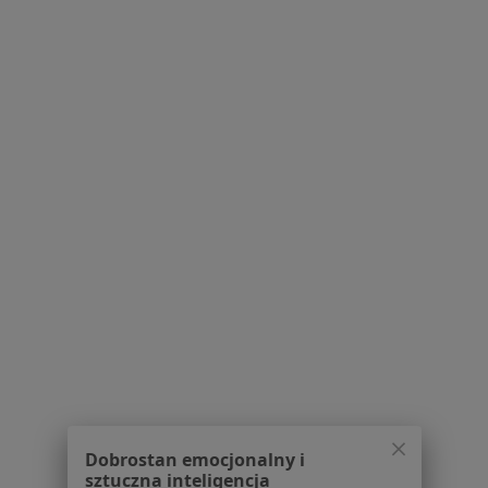
Pytania i odpowiedzi
Usługi i zabiegi
Choroby
Pomoc
Aplikacje mobilne
Blog dla pacjentów
Dla profesjonalistów
Cennik
Dla lekarzy
Dla placówek medycznych
Noa Notes
nowość
Baza wiedzy
Centrum Pomocy dla Specjalisty
Kontakt
ZnanyLekarz - Strona główna
ZnanyLekarz Sp. z o.o.
Dobrostan emocjonalny i
ul. Kolejowa 5/7
sztuczna inteligencja