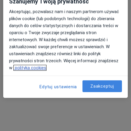
Szanujemy Twoją prywatność
Akceptując, pozwalasz nam i naszym partnerom używać
plików cookie (lub podobnych technologii) do zbierania
Nasza średnia ocena na App Store to 4.9 i 4.1 na
danych do celów statystycznych i dostarczania treści w
Nie znaleźliśmy specjalistów spełniających
Google Play Store
oparciu o Twoje zwyczaje przeglądania stron
podane kryteria
internetowych. W każdej chwili możesz sprawdzić i
zaktualizować swoje preferencje w ustawieniach. W
Spróbuj zmienić wybraną lokalizację lub wypróbuj
ustawieniach znajdziesz również linki do polityk
konsultacje online ze specjalistami z całego kraju.
prywatności stron trzecich. Więcej informacji znajdziesz
w
polityka cookies
Zmień lokalizację
Zaakceptuj
Poszukaj konsultacji online
Edytuj ustawienia